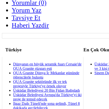
Yorumlar (0)
Yorum Yaz
Tavsiye Et
Haberi Yazdir
Türkiye
En Çok Oku
Dünyanın en büyük seramik fuarı Cersaie'de
Üsküdar 
QUA Granite rüzgarı esti
ve 3 kişi 
QUA Granite Dünya İç Mekanlar gününde
Sinem De
öğrencilerle buluştu
QUA Granite sektöründe ilk ve tek
projesiyle Türkiye'ye örnek oluyor
Üsküdar Belediyesi 20 Bin Fidan Bağışladı
Üsküdar Belediyesi Avrupa'da Türkiye'yi iki
proje ile temsil edecek
Ilgaz Dağı Tüneli'nde sona gelindi, Tünel 8
dakikada geçilebilecek