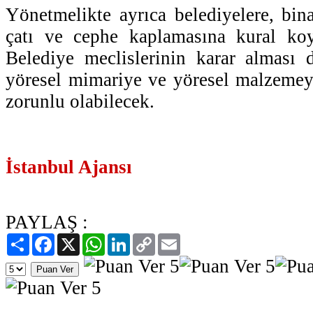
Yönetmelikte ayrıca belediyelere, binal
çatı ve cephe kaplamasına kural koy
Belediye meclislerinin karar alması 
yöresel mimariye ve yöresel malzemey
zorunlu olabilecek.
İstanbul Ajansı
PAYLAŞ :
Paylaş
Facebook
X
WhatsApp
LinkedIn
Copy
Email
Link