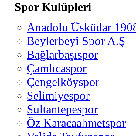
Spor Kulüpleri
Anadolu Üsküdar 190
Beylerbeyi Spor A.Ş
Bağlarbaşıspor
Çamlıcaspor
Çengelköyspor
Selimiyespor
Sultantepespor
Öz Karacaahmetspor