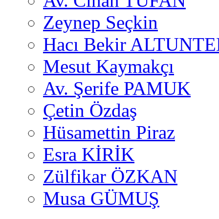
Av. Cihan TUFAN
Zeynep Seçkin
Hacı Bekir ALTUNTE
Mesut Kaymakçı
Av. Şerife PAMUK
Çetin Özdaş
Hüsamettin Piraz
Esra KİRİK
Zülfikar ÖZKAN
Musa GÜMUŞ