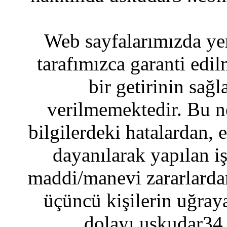
Web sayfalarımızda yer
tarafımızca garanti edil
bir getirinin sağ
verilmemektedir. Bu n
bilgilerdeki hatalardan, 
dayanılarak yapılan i
maddi/manevi zararlardan
üçüncü kişilerin uğraya
dolayı uskudar34