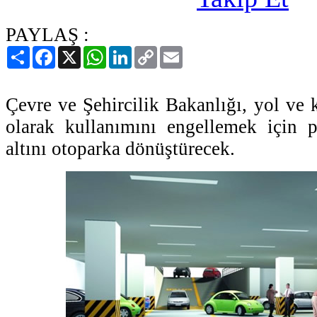
PAYLAŞ :
Paylaş
Facebook
X
WhatsApp
LinkedIn
Copy
Email
Link
Çevre ve Şehircilik Bakanlığı, yol ve 
olarak kullanımını engellemek için 
altını otoparka dönüştürecek.