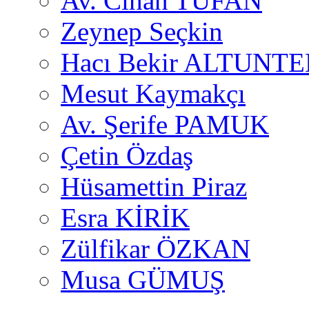
Av. Cihan TUFAN
Zeynep Seçkin
Hacı Bekir ALTUNTE
Mesut Kaymakçı
Av. Şerife PAMUK
Çetin Özdaş
Hüsamettin Piraz
Esra KİRİK
Zülfikar ÖZKAN
Musa GÜMUŞ