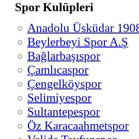
Spor Kulüpleri
Anadolu Üsküdar 190
Beylerbeyi Spor A.Ş
Bağlarbaşıspor
Çamlıcaspor
Çengelköyspor
Selimiyespor
Sultantepespor
Öz Karacaahmetspor