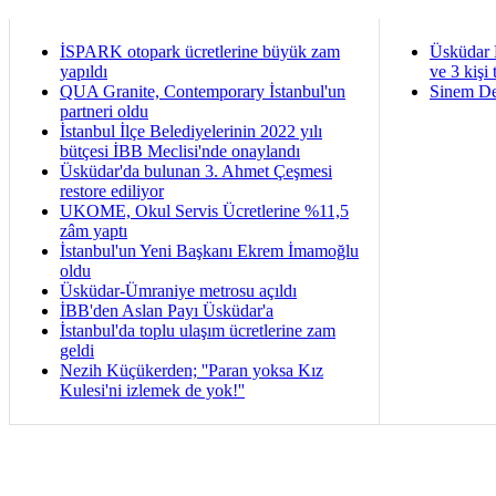
İSPARK otopark ücretlerine büyük zam
Üsküdar 
yapıldı
ve 3 kişi 
QUA Granite, Contemporary İstanbul'un
Sinem De
partneri oldu
İstanbul İlçe Belediyelerinin 2022 yılı
bütçesi İBB Meclisi'nde onaylandı
Üsküdar'da bulunan 3. Ahmet Çeşmesi
restore ediliyor
UKOME, Okul Servis Ücretlerine %11,5
zâm yaptı
İstanbul'un Yeni Başkanı Ekrem İmamoğlu
oldu
Üsküdar-Ümraniye metrosu açıldı
İBB'den Aslan Payı Üsküdar'a
İstanbul'da toplu ulaşım ücretlerine zam
geldi
Nezih Küçükerden; ''Paran yoksa Kız
Kulesi'ni izlemek de yok!''