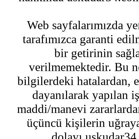
Web sayfalarımızda yer
tarafımızca garanti edil
bir getirinin sağ
verilmemektedir. Bu n
bilgilerdeki hatalardan, 
dayanılarak yapılan i
maddi/manevi zararlardan
üçüncü kişilerin uğraya
dolayı uskudar34