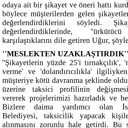
odaya ait bir şikayet ve öneri hattı ku
böylece müşterilerden gelen şikayetle
değerlendirdiklerini söyledi. Şik
değerlendirdiklerinde, ''ürküt
karşılaştıklarını dile getiren Uğur, şöyl
''MESLEKTEN UZAKLAŞTIRDIK'
''Şikayetlerin yüzde 25'i tırnakçılık', 
verme' ve 'dolandırıcılıkla' ilgiliyke
müşteriye kötü davranma şeklinde old
üzerine taksici profilinin değişmes
vererek projelerimizi hazırladık ve b
Bizlere daima yardımcı olan İs
Belediyesi, taksicilik yapacak kişi
alınmasını zorunlu hale getirdi. Bu 