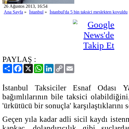
26 Ağustos 2013, 16:54
Ana Sayfa
»
İstanbul
»
İstanbul'da 5 bin taksici meslekten kovuldu
PAYLAŞ :
Paylaş
Facebook
X
WhatsApp
LinkedIn
Copy
Email
Link
İstanbul Taksiciler Esnaf Odası 
bağımlılarının bile taksici olabildiğin
'ürkütücü bir sonuçla' karşılaştıklarını 
Geçen yıla kadar adli sicil kaydı istenm
kapkaç, dolandırıcılık gibi suçlard