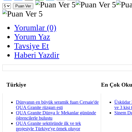
Yorumlar (0)
Yorum Yaz
Tavsiye Et
Haberi Yazdir
Türkiye
En Çok Oku
Dünyanın en büyük seramik fuarı Cersaie'de
Üsküdar 
QUA Granite rüzgarı esti
ve 3 kişi 
QUA Granite Dünya İç Mekanlar gününde
Sinem De
öğrencilerle buluştu
QUA Granite sektöründe ilk ve tek
projesiyle Türkiye'ye örnek oluyor