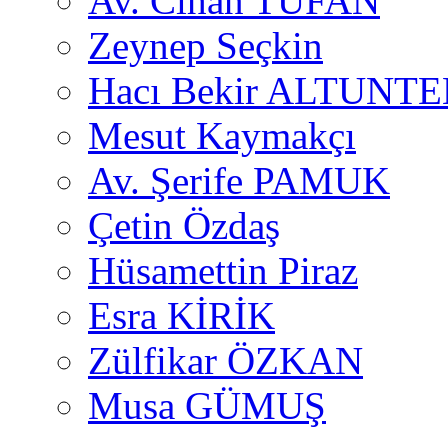
Av. Cihan TUFAN
Zeynep Seçkin
Hacı Bekir ALTUNTE
Mesut Kaymakçı
Av. Şerife PAMUK
Çetin Özdaş
Hüsamettin Piraz
Esra KİRİK
Zülfikar ÖZKAN
Musa GÜMUŞ