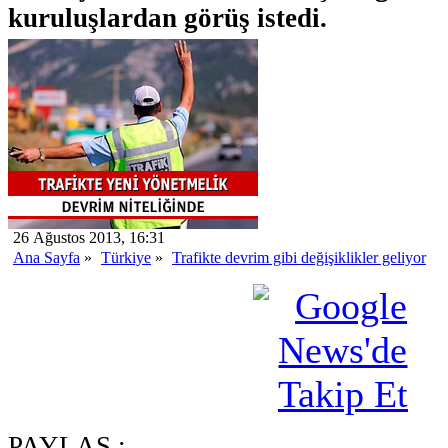
kuruluşlardan görüş istedi.
26 Ağustos 2013, 16:31
Ana Sayfa
»
Türkiye
»
Trafikte devrim gibi değişiklikler geliyor
PAYLAŞ :