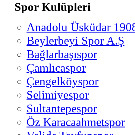
Spor Kulüpleri
Anadolu Üsküdar 190
Beylerbeyi Spor A.Ş
Bağlarbaşıspor
Çamlıcaspor
Çengelköyspor
Selimiyespor
Sultantepespor
Öz Karacaahmetspor