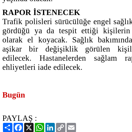
RAPOR İSTENECEK
Trafik polisleri sürücülüğe engel sağlık
gördüğü ya da tespit ettiği kişilerin 
olarak el koyacak. Sağlık bakımınd
aşikar bir değişiklik görülen kişi
edilecek. Hastanelerden sağlam ra
ehliyetleri iade edilecek.
Bugün
PAYLAŞ :
Paylaş
Facebook
X
WhatsApp
LinkedIn
Copy
Email
Link