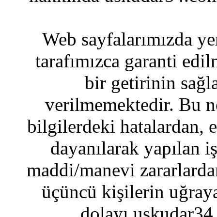
Web sayfalarımızda yer
tarafımızca garanti edil
bir getirinin sağ
verilmemektedir. Bu n
bilgilerdeki hatalardan, 
dayanılarak yapılan i
maddi/manevi zararlardan
üçüncü kişilerin uğraya
dolayı uskudar34