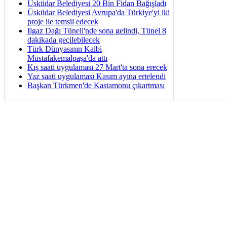
Üsküdar Belediyesi 20 Bin Fidan Bağışladı
Üsküdar Belediyesi Avrupa'da Türkiye'yi iki
proje ile temsil edecek
Ilgaz Dağı Tüneli'nde sona gelindi, Tünel 8
dakikada geçilebilecek
Türk Dünyasının Kalbi
Mustafakemalpaşa'da attı
Kış saati uygulaması 27 Mart'ta sona erecek
Yaz saati uygulaması Kasım ayına ertelendi
Başkan Türkmen'de Kastamonu çıkartması