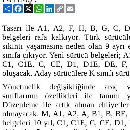
Paylaş
Facebook
X
WhatsApp
LinkedIn
Copy
Email
Link
Tasarı ile A1, A2, F, H, B, G, C, D
belgeleri rafa kalkıyor. Türk sürücü
sıkıntı yaşamasına neden olan 9 ayrı e
sınıfa çıkıyor. Yeni sürücü belgeleri; 
C1, C1E, C, CE, D1, D1E, DE, F, 
oluşacak. Aday sürücülere K sınıfı sürü
Yönetmelik değişikliğinde araç 
sınıflarının özellikleri ile tanımı 
Düzenleme ile artık alınan ehliyetle
olmayacak. M, A1, A2, A, B1, B, BE, 
belgeleri 10 yıl, C1, C1E, C, CE, D1,