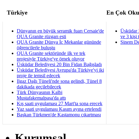
Türkiye
En Çok Oku
Dünyanın en büyük seramik fuarı Cersaie'de
Üsküdar 
QUA Granite rüzgarı esti
ve 3 kişi 
QUA Granite Dünya İç Mekanlar gününde
Sinem De
öğrencilerle buluştu
QUA Granite sektöründe ilk ve tek
projesiyle Türkiye'ye örnek oluyor
Üsküdar Belediyesi 20 Bin Fidan Bağışladı
Üsküdar Belediyesi Avrupa'da Türkiye'yi iki
proje ile temsil edecek
Ilgaz Dağı Tüneli'nde sona gelindi, Tünel 8
dakikada geçilebilecek
Türk Dünyasının Kalbi
Mustafakemalpaşa'da attı
Kış saati uygulaması 27 Mart'ta sona erecek
Yaz saati uygulaması Kasım ayına ertelendi
Başkan Türkmen'de Kastamonu çıkartması
Kurumsal