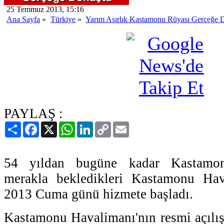
25 Temmuz 2013, 15:16
Ana Sayfa
»
Türkiye
»
Yarım Asırlık Kastamonu Rüyası Gerçeğe 
PAYLAŞ :
Paylaş
Facebook
X
WhatsApp
LinkedIn
Copy
Email
Link
54 yıldan bugüne kadar Kastamonu
merakla bekledikleri Kastamonu H
2013 Cuma günü hizmete başladı.
Kastamonu Havalimanı'nın resmi açılış