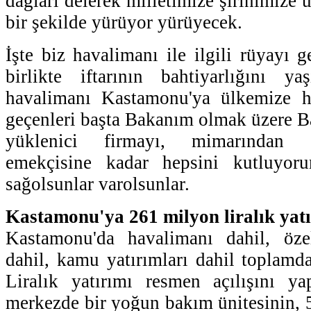
dağları delerek milletimize şirinimize u
bir şekilde yürüyor yürüyecek.
İşte biz havalimanı ile ilgili rüyayı 
birlikte iftarının bahtiyarlığını y
havalimanı Kastamonu'ya ülkemize h
geçenleri başta Bakanım olmak üzere Ba
yüklenici firmayı, mimarından 
emekçisine kadar hepsini kutluyor
sağolsunlar varolsunlar.
Kastamonu'ya 261 milyon liralık yat
Kastamonu'da havalimanı dahil, özel
dahil, kamu yatırımları dahil toplam
Liralık yatırımı resmen açılışını y
merkezde bir yoğun bakım ünitesinin, 5