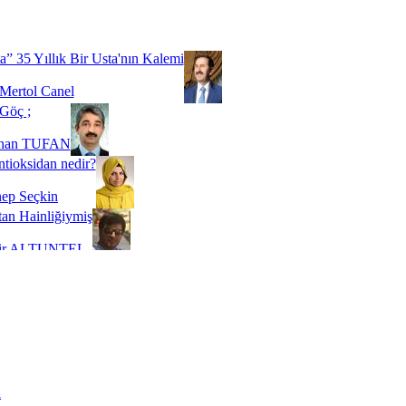
Biz buyuz...
 SOYSEVİNÇ
a” 35 Yıllık Bir Usta'nın Kalemi
Mertol Canel
Göç ;
ihan TUFAN
tioksidan nedir?
ep Seçkin
an Hainliğiymiş
kir ALTUNTEL
adde Bağımlılığı
t Kaymakçı
 Bir Süre De Olsa Burdayız
aş ŞENEL
ti Kalmadı Üstadım!
ı