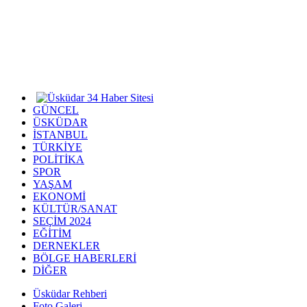
GÜNCEL
ÜSKÜDAR
İSTANBUL
TÜRKİYE
POLİTİKA
SPOR
YAŞAM
EKONOMİ
KÜLTÜR/SANAT
SEÇİM 2024
EĞİTİM
DERNEKLER
BÖLGE HABERLERİ
DİĞER
Üsküdar Rehberi
Foto Galeri