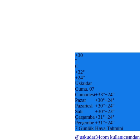
+
30
°
C
+
32°
+
24°
Uskudar
Cuma, 07
Cumartesi
+
33°
+
24°
Pazar
+
30°
+
24°
Pazartesi
+
30°
+
24°
Salı
+
30°
+
23°
Çarşamba
+
31°
+
24°
Perşembe
+
31°
+
24°
7 Günlük Hava Tahmini
@uskudar34com kullanıcısından