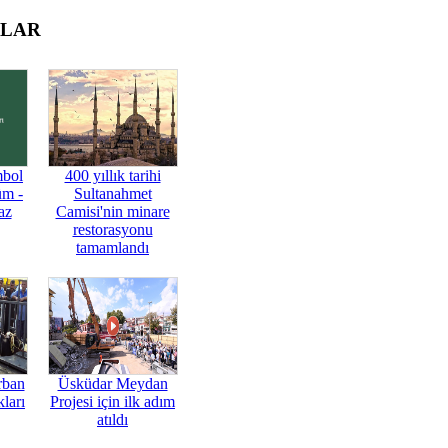
OLAR
mbol
400 yıllık tarihi
üm -
Sultanahmet
az
Camisi'nin minare
restorasyonu
tamamlandı
rban
Üsküdar Meydan
ları
Projesi için ilk adım
atıldı