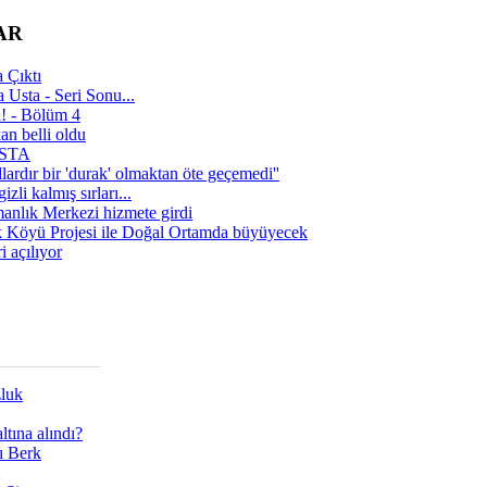
AR
 Çıktı
 Usta - Seri Sonu...
a! - Bölüm 4
n belli oldu
 USTA
lardır bir 'durak' olmaktan öte geçemedi''
zli kalmış sırları...
manlık Merkezi hizmete girdi
 Köyü Projesi ile Doğal Ortamda büyüyecek
i açılıyor
zluk
tına alındı?
ı Berk