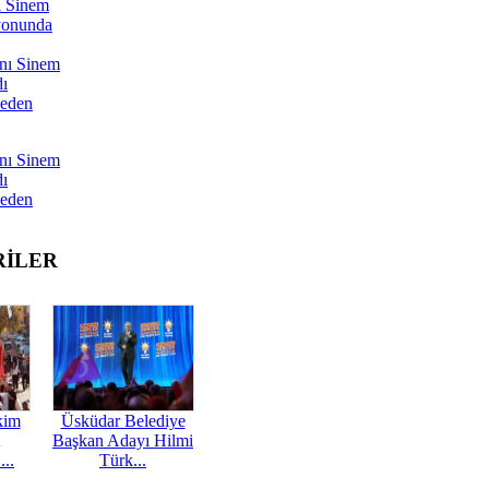
ı Sinem
yonunda
nı Sinem
dı
Neden
nı Sinem
dı
Neden
RİLER
kim
Üsküdar Belediye
Başkan Adayı Hilmi
...
Türk...