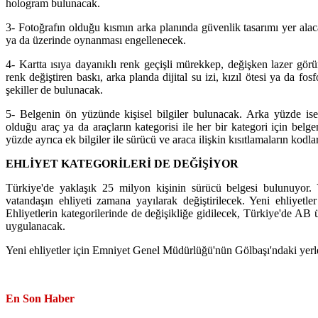
hologram bulunacak.
3- Fotoğrafın olduğu kısmın arka planında güvenlik tasarımı yer alac
ya da üzerinde oynanması engellenecek.
4- Kartta ısıya dayanıklı renk geçişli mürekkep, değişken lazer görü
renk değiştiren baskı, arka planda dijital su izi, kızıl ötesi ya da f
şekiller de bulunacak.
5- Belgenin ön yüzünde kişisel bilgiler bulunacak. Arka yüzde ise
olduğu araç ya da araçların kategorisi ile her bir kategori için belge
yüzde ayrıca ek bilgiler ile sürücü ve araca ilişkin kısıtlamaların kodl
EHLİYET KATEGORİLERİ DE DEĞİŞİYOR
Türkiye'de yaklaşık 25 milyon kişinin sürücü belgesi bulunuyor.
vatandaşın ehliyeti zamana yayılarak değiştirilecek. Yeni ehliyetl
Ehliyetlerin kategorilerinde de değişikliğe gidilecek, Türkiye'de AB ül
uygulanacak.
Yeni ehliyetler için Emniyet Genel Müdürlüğü'nün Gölbaşı'ndaki yerl
En Son Haber