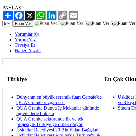
PAYLAŞ :
Paylaş
Facebook
X
WhatsApp
LinkedIn
Copy
Email
Link
Yorumlar (0)
Yorum Yaz
Tavsiye Et
Haberi Yazdir
Türkiye
En Çok Oku
Dünyanın en büyük seramik fuarı Cersaie'de
Üsküdar 
QUA Granite rüzgarı esti
ve 3 kişi 
QUA Granite Dünya İç Mekanlar gününde
Sinem De
öğrencilerle buluştu
QUA Granite sektöründe ilk ve tek
projesiyle Türkiye'ye örnek oluyor
Üsküdar Belediyesi 20 Bin Fidan Bağışladı
Üsküdar Belediyesi Avrupa'da Türkiye'yi iki