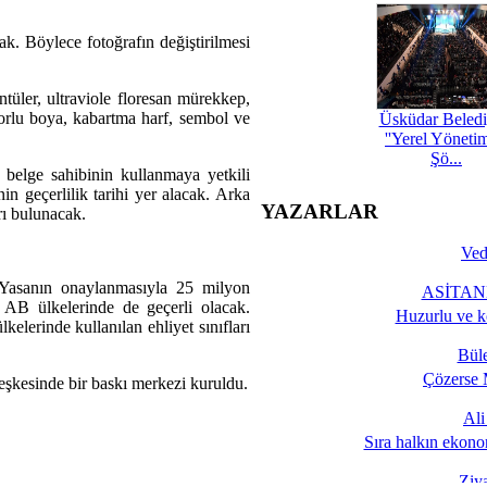
ak. Böylece fotoğrafın değiştirilmesi
ntüler, ultraviole floresan mürekkep,
osforlu boya, kabartma harf, sembol ve
Üsküdar Beledi
''Yerel Yöneti
Şö...
 belge sahibinin kullanmaya yetkili
nin geçerlilik tarihi yer alacak. Arka
YAZARLAR
arı bulunacak.
Ved
 Yasanın onaylanmasıyla 25 milyon
ASİTANE
er AB ülkelerinde de geçerli olacak.
Huzurlu ve k
kelerinde kullanılan ehliyet sınıfları
Bül
Çözerse 
eşkesinde bir baskı merkezi kuruldu.
Al
Sıra halkın ekono
Ziy