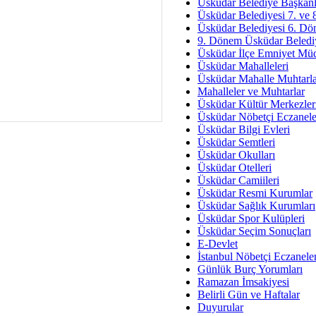
Av. Ş
Üsküdar Belediye Başkanl
Üsküdar Belediyesi 7. ve
İmar Sorunlarının Genel Ç
Üsküdar Belediyesi 6. Dö
9. Dönem Üsküdar Belediy
Çet
Üsküdar İlçe Emniyet Mü
Arakan Ner
Üsküdar Mahalleleri
Üsküdar Mahalle Muhtarla
Hüsam
Mahalleler ve Muhtarlar
Bayramın Mü
Üsküdar Kültür Merkezler
Üsküdar Nöbetçi Eczanele
Es
Üsküdar Bilgi Evleri
Ruhsal Yön
Üsküdar Semtleri
Üsküdar Okulları
Zülf
Üsküdar Otelleri
Üsküdar Kar
Üsküdar Camiileri
Üsküdar Resmi Kurumlar
Mus
Üsküdar Sağlık Kurumları
Üsküdar Spor Kulüpleri
Üsküdar Seçim Sonuçları
E-Devlet
İstanbul Nöbetçi Eczanele
Günlük Burç Yorumları
Ramazan İmsakiyesi
Belirli Gün ve Haftalar
Duyurular