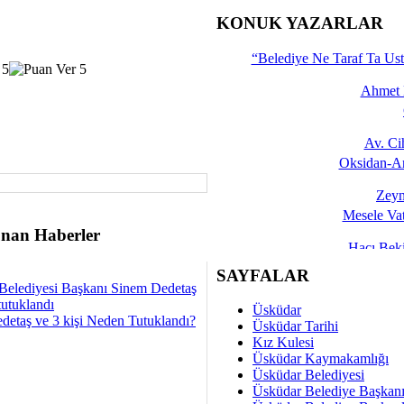
İşte 
KONUK YAZARLAR
Yalçın
“Belediye Ne Taraf Ta Ust
Ahmet 
Av. C
Oksidan-An
Zeyn
Mesele Vat
nan Haberler
Hacı Be
Okullarda M
SAYFALAR
Belediyesi Başkanı Sinem Dedetaş
Mesu
tutuklandı
Üsküdar
Dünya Fani, Ama Kısa
detaş ve 3 kişi Neden Tutuklandı?
Üsküdar Tarihi
Kız Kulesi
Sav
Üsküdar Kaymakamlığı
Hukukun Adale
Üsküdar Belediyesi
Üsküdar Belediye Başkan