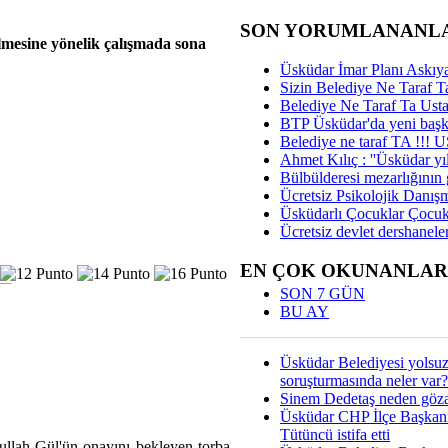
SON YORUMLANANL
ilmesine yönelik çalışmada sona
Üsküdar İmar Planı Askıya
Sizin Belediye Ne Taraf Ta
Belediye Ne Taraf Ta Ust
BTP Üsküdar'da yeni başka
Belediye ne taraf TA !!!
Ahmet Kılıç : ''Üsküdar yıl
Bülbülderesi mezarlığının gi
Ücretsiz Psikolojik Danış
Üsküdarlı Çocuklar Çocuk
Ücretsiz devlet dershaneler
EN ÇOK OKUNANLAR
SON 7 GÜN
BU AY
Üsküdar Belediyesi yolsu
soruşturmasında neler var?
Sinem Dedetaş neden gözal
Üsküdar CHP İlçe Başkan
Tütüncü istifa etti
llah Gül'ün onayını bekleyen torba