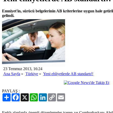
Emniyet'in, sürücü belgelerinin AB kriterlerine uygun hale getir
gelindi.
23 Temmuz 2013, 16:24
Ana Sayfa
»
Türkiye
»
Yeni ehliyetlerde AB standartı!!
PAYLAŞ :
Paylaş
Facebook
X
WhatsApp
LinkedIn
Copy
Email
Link
Farklı alanlarda önemli düzenlemeler içeren ve Cumhurbaşkanı Abdu