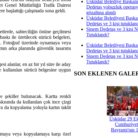
Üsküdar Belediye Başkan
niyet Genel Müdürlüğü Trafik Dairesi
Dedetaş yolsuzluk operas
re başlattığı çalışmada sona geldi.
gözaltına alındı
Üsküdar Belediyesi Başka
Dedetaş ve 3 kişi tutuklan
Sinem Dedetaş ve 3 kişi 
etlerde, sahteciliğin önüne geçilmesi
Tutuklandı?
askı ile üretilecek sürücü belgeleri,
ak. Fotoğraf üzerinde oynamaya veya
Üsküdar Belediyesi Başka
ın arka planında güvenlik tasarımı
Dedetaş ve 3 kişi tutuklan
Sinem Dedetaş ve 3 kişi 
Tutuklandı?
si alanlar, en az bir yıl süre ile aday
de kullanılan sürücü belgesine uygun
SON EKLENEN GALE
e şekiller bulunacak. Kartta renkli
kısında da kullanılan çok ince çizgi
ya da kopyalama yoluyla kartın taklit
Üsküdar 29 E
Cumhuriyet
Bayramı'nın 1
ynamaya veya kopyalamaya karşı özel