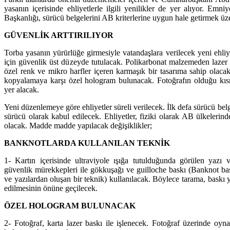
yasanın içerisinde ehliyetlerle ilgili yenilikler de yer alıyor. Em
Başkanlığı, sürücü belgelerini AB kriterlerine uygun hale getirmek üze
GÜVENLİK ARTTIRILIYOR
Torba yasanın yürürlüğe girmesiyle vatandaşlara verilecek yeni ehliy
için güvenlik üst düzeyde tutulacak. Polikarbonat malzemeden lazer b
özel renk ve mikro harfler içeren karmaşık bir tasarıma sahip olac
kopyalamaya karşı özel hologram bulunacak. Fotoğrafın olduğu kısm
yer alacak.
Yeni düzenlemeye göre ehliyetler süreli verilecek. İlk defa sürücü belge
sürücü olarak kabul edilecek. Ehliyetler, fiziki olarak AB ülkelerin
olacak. Madde madde yapılacak değişiklikler;
BANKNOTLARDA KULLANILAN TEKNİK
1- Kartın içerisinde ultraviyole ışığa tutulduğunda görülen yazı v
güvenlik mürekkepleri ile gökkuşağı ve guilloche baskı (Banknot bas
ve yazılardan oluşan bir teknik) kullanılacak. Böylece tarama, baskı 
edilmesinin önüne geçilecek.
ÖZEL HOLOGRAM BULUNACAK
2- Fotoğraf, karta lazer baskı ile işlenecek. Fotoğraf üzerinde o