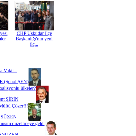
yesi
CHP Üsküdar İlçe
mler
Başkanlığı'nın yeni
ilç...
a Vakti...
 (Şenol ŞEN)
oalisyonlu ülkeler?
ent ŞİRİN
Müftü Çözer!!!
i SÜZEN
misini düzeltmeye geldi
a SÜZEN