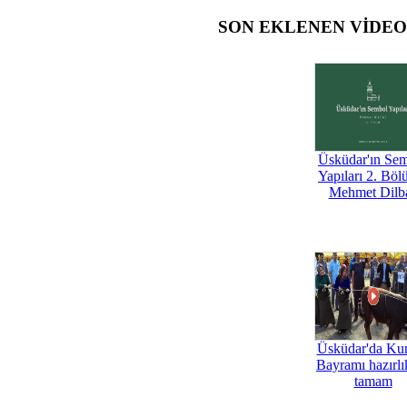
SON EKLENEN VİDE
Üsküdar'ın Se
Yapıları 2. Böl
Mehmet Dilb
Üsküdar'da Ku
Bayramı hazırlık
tamam