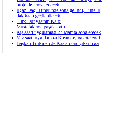
proje ile temsil edecek
Ilgaz Dağı Tüneli'nde sona gelindi, Tünel 8
dakikada geçilebilecek
Türk Dünyasının Kalbi
Mustafakemalpaşa'da attı
Kış saati uygulaması 27 Mart'ta sona erecek
Yaz saati uygulaması Kasım ayına ertelendi
Başkan Türkmen'de Kastamonu çıkartması