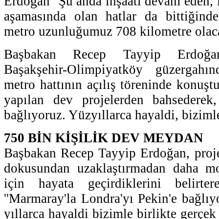
Erdoğan ''Şu anda inşaatı devam eden, i
aşamasında olan hatlar da bittiğinde
metro uzunluğumuz 708 kilometre olaca
Başbakan Recep Tayyip Erdoğan 
Başakşehir-Olimpiyatköy güzergahı
metro hattının açılış töreninde konuşt
yapılan dev projelerden bahsederek, 
bağlıyoruz. Yüzyıllarca hayaldi, bizimle
750 BİN KİŞİLİK DEV MEYDAN
Başbakan Recep Tayyip Erdoğan, projele
dokusundan uzaklaştırmadan daha mo
için hayata geçirdiklerini belirte
''Marmaray'la Londra'yı Pekin'e bağlıy
yıllarca hayaldi bizimle birlikte gerçek