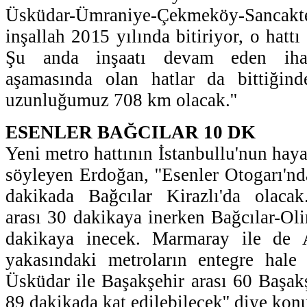
Üsküdar-Ümraniye-Çekmeköy-Sancak
inşallah 2015 yılında bitiriyor, o hattı
Şu anda inşaatı devam eden ihal
aşamasında olan hatlar da bittiğind
uzunluğumuz 708 km olacak.''
ESENLER BAĞCILAR 10 DK
Yeni metro hattının İstanbullu'nun hayat
söyleyen Erdoğan, ''Esenler Otogarı'n
dakikada Bağcılar Kirazlı'da olacak
arası 30 dakikaya inerken Bağcılar-Ol
dakikaya inecek. Marmaray ile de
yakasındaki metroların entegre hale 
Üsküdar ile Başakşehir arası 60 Başakş
89 dakikada kat edilebilecek'' diye kon