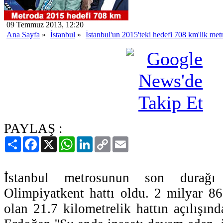
09 Temmuz 2013, 12:20
Ana Sayfa
»
İstanbul
»
İstanbul'un 2015'teki hedefi 708 km'lik me
PAYLAŞ :
Paylaş
Facebook
X
WhatsApp
LinkedIn
Copy
Email
Link
İstanbul metrosunun son durağı O
Olimpiyatkent hattı oldu. 2 milyar 8
olan 21.7 kilometrelik hattın açılışı