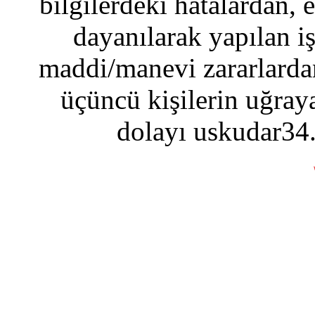
bilgilerdeki hatalardan, 
dayanılarak yapılan i
maddi/manevi zararlardan
üçüncü kişilerin uğraya
dolayı uskudar34