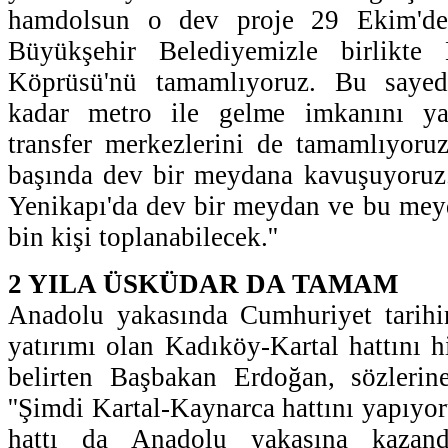
hamdolsun o dev proje 29 Ekim'de 
Büyükşehir Belediyemizle birlikte
Köprüsü'nü tamamlıyoruz. Bu sayede
kadar metro ile gelme imkanını yak
transfer merkezlerini de tamamlıyor
başında dev bir meydana kavuşuyoruz.
Yenikapı'da dev bir meydan ve bu mey
bin kişi toplanabilecek.''
2 YILA ÜSKÜDAR DA TAMAM
Anadolu yakasında Cumhuriyet tarih
yatırımı olan Kadıköy-Kartal hattını h
belirten Başbakan Erdoğan, sözlerin
''Şimdi Kartal-Kaynarca hattını yapıyo
hattı da Anadolu yakasına kazandır