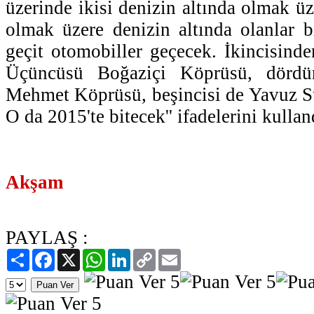
üzerinde ikisi denizin altında olmak ü
olmak üzere denizin altında olanlar bi
geçit otomobiller geçecek. İkincisinde
Üçüncüsü Boğaziçi Köprüsü, dördü
Mehmet Köprüsü, beşincisi de Yavuz S
O da 2015'te bitecek'' ifadelerini kullan
Akşam
PAYLAŞ :
Paylaş
Facebook
X
WhatsApp
LinkedIn
Copy
Email
Link