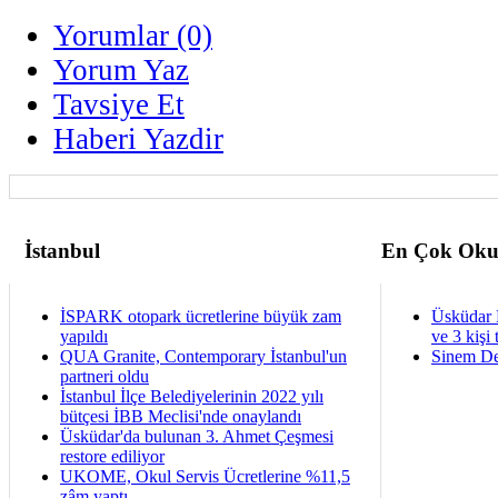
Yorumlar (0)
Yorum Yaz
Tavsiye Et
Haberi Yazdir
İstanbul
En Çok Oku
İSPARK otopark ücretlerine büyük zam
Üsküdar 
yapıldı
ve 3 kişi 
QUA Granite, Contemporary İstanbul'un
Sinem De
partneri oldu
İstanbul İlçe Belediyelerinin 2022 yılı
bütçesi İBB Meclisi'nde onaylandı
Üsküdar'da bulunan 3. Ahmet Çeşmesi
restore ediliyor
UKOME, Okul Servis Ücretlerine %11,5
zâm yaptı