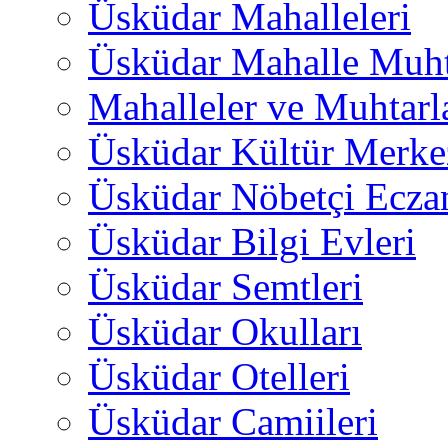
Üsküdar Mahalleleri
Üsküdar Mahalle Muht
Mahalleler ve Muhtarl
Üsküdar Kültür Merkez
Üsküdar Nöbetçi Ecza
Üsküdar Bilgi Evleri
Üsküdar Semtleri
Üsküdar Okulları
Üsküdar Otelleri
Üsküdar Camiileri