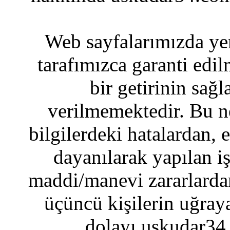
Web sayfalarımızda yer
tarafımızca garanti edil
bir getirinin sağ
verilmemektedir. Bu n
bilgilerdeki hatalardan, 
dayanılarak yapılan i
maddi/manevi zararlardan
üçüncü kişilerin uğraya
dolayı uskudar34