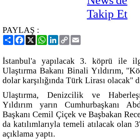
PAYLAŞ :
Paylaş
Facebook
X
WhatsApp
LinkedIn
Copy
Email
Link
İstanbul'a yapılacak 3. köprü ile il
Ulaştırma Bakanı Binali Yıldırım, ''Kö
dolar karşılığında Türk Lirası olacak'' d
Ulaştırma, Denizcilik ve Haberle
Yıldırım yarın Cumhurbaşkanı Abd
Başkanı Cemil Çiçek ve Başbakan Rece
da katılımlarıyla temeli atılacak olan 3
açıklama yaptı.