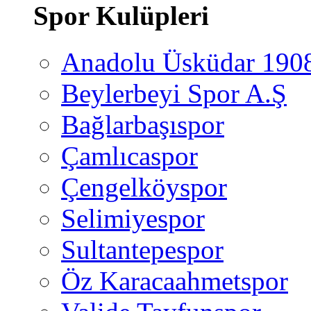
Spor Kulüpleri
Anadolu Üsküdar 190
Beylerbeyi Spor A.Ş
Bağlarbaşıspor
Çamlıcaspor
Çengelköyspor
Selimiyespor
Sultantepespor
Öz Karacaahmetspor