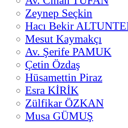
Av. Cihan TUFAN
Zeynep Seçkin
Hacı Bekir ALTUNTE
Mesut Kaymakçı
Av. Şerife PAMUK
Çetin Özdaş
Hüsamettin Piraz
Esra KİRİK
Zülfikar ÖZKAN
Musa GÜMUŞ