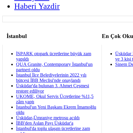
Haberi Yazdir
İstanbul
En Çok Oku
İSPARK otopark ücretlerine büyük zam
Üsküdar 
yapıldı
ve 3 kişi 
QUA Granite, Contemporary İstanbul'un
Sinem De
partneri oldu
İstanbul İlçe Belediyelerinin 2022 yılı
bütçesi İBB Meclisi'nde onaylandı
Üsküdar'da bulunan 3. Ahmet Çeşmesi
restore ediliyor
UKOME, Okul Servis Ücretlerine %11,5
zâm yaptı
İstanbul'un Yeni Başkanı Ekrem İmamoğlu
oldu
Üsküdar-Ümraniye metrosu açıldı
İBB'den Aslan Payı Üsküdar'a
İstanbul'da toplu ulaşım ücretlerine zam