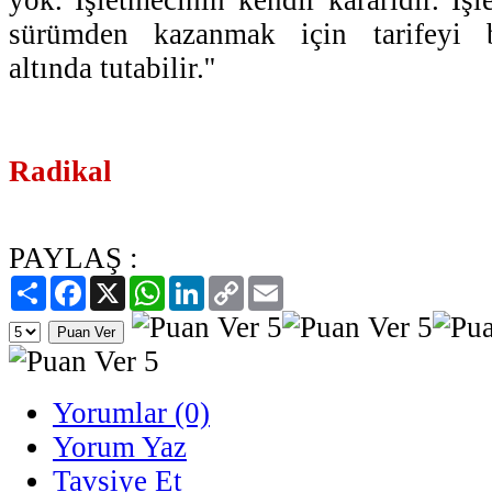
sürümden kazanmak için tarifeyi be
altında tutabilir.''
Radikal
PAYLAŞ :
Paylaş
Facebook
X
WhatsApp
LinkedIn
Copy
Email
Link
Yorumlar (0)
Yorum Yaz
Tavsiye Et