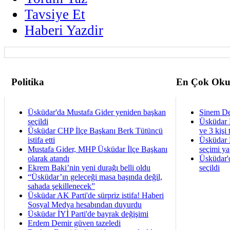
Tavsiye Et
Haberi Yazdir
Politika
En Çok Oku
Üsküdar'da Mustafa Gider yeniden başkan
Sinem De
seçildi
Üsküdar 
Üsküdar CHP İlçe Başkanı Berk Tütüncü
ve 3 kişi 
istifa etti
Üsküdar B
Mustafa Gider, MHP Üsküdar İlçe Başkanı
seçimi ya
olarak atandı
Üsküdar'
Ekrem Baki’nin yeni durağı belli oldu
seçildi
“Üsküdar’ın geleceği masa başında değil,
sahada şekillenecek”
Üsküdar AK Parti'de sürpriz istifa! Haberi
Sosyal Medya hesabından duyurdu
Üsküdar İYİ Parti'de bayrak değişimi
Erdem Demir güven tazeledi