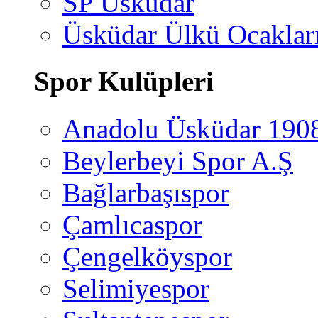
SP Üsküdar
Üsküdar Ülkü Ocaklar
Spor Kulüpleri
Anadolu Üsküdar 190
Beylerbeyi Spor A.Ş
Bağlarbaşıspor
Çamlıcaspor
Çengelköyspor
Selimiyespor