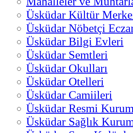
Mahalleler ve Muhtarl
Üsküdar Kültür Merkez
Üsküdar Nöbetçi Ecza
Üsküdar Bilgi Evleri
Üsküdar Semtleri
Üsküdar Okulları
Üsküdar Otelleri
Üsküdar Camiileri
Üsküdar Resmi Kurum
Üsküdar Sağlık Kurum