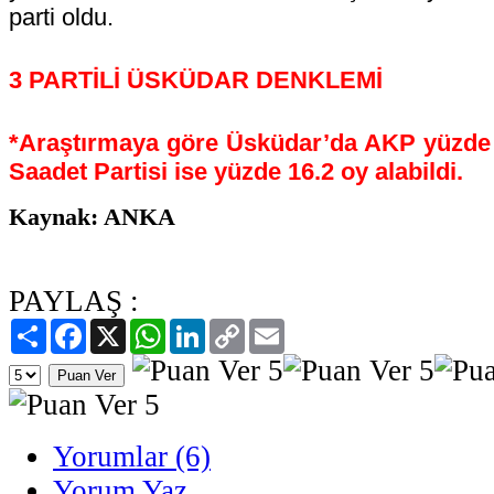
parti oldu.
3 PARTİLİ ÜSKÜDAR DENKLEMİ
*Araştırmaya göre Üsküdar’da AKP yüzde 
Saadet Partisi ise yüzde 16.2 oy alabildi.
Kaynak: ANKA
PAYLAŞ :
Paylaş
Facebook
X
WhatsApp
LinkedIn
Copy
Email
Link
Yorumlar (6)
Yorum Yaz