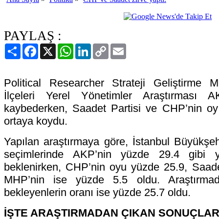
PAYLAŞ :
Paylaş
Facebook
X
WhatsApp
LinkedIn
Copy
Email
Link
Political Researcher Strateji Geliştirme M
İlçeleri Yerel Yönetimler Araştırması A
kaybederken, Saadet Partisi ve CHP’nin oy po
ortaya koydu.
Yapılan araştırmaya göre, İstanbul Büyükşeh
seçimlerinde AKP’nin yüzde 29.4 gibi 
beklenirken, CHP’nin oyu yüzde 25.9, Saadet
MHP’nin ise yüzde 5.5 oldu. Araştırmada,
bekleyenlerin oranı ise yüzde 25.7 oldu.
İŞTE ARAŞTIRMADAN ÇIKAN SONUÇLA