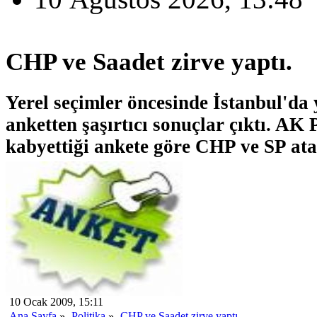
CHP ve Saadet zirve yaptı.
Yerel seçimler öncesinde İstanbul'da 
anketten şaşırtıcı sonuçlar çıktı. AK 
kabyettiği ankete göre CHP ve SP atak
10 Ocak 2009, 15:11
Ana Sayfa
»
Politika
»
CHP ve Saadet zirve yaptı.