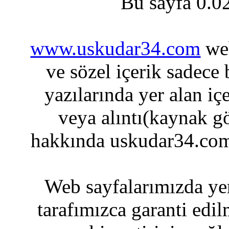
Bu sayfa 0.0
www.uskudar34.com
web
ve sözel içerik sadece
yazılarında yer alan iç
veya alıntı(kaynak gö
hakkında uskudar34.com
Web sayfalarımızda yer
tarafımızca garanti edil