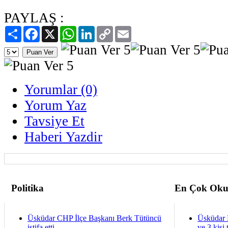
PAYLAŞ :
Paylaş
Facebook
X
WhatsApp
LinkedIn
Copy
Email
Link
Yorumlar (0)
Yorum Yaz
Tavsiye Et
Haberi Yazdir
Politika
En Çok Oku
Üsküdar CHP İlçe Başkanı Berk Tütüncü
Üsküdar 
istifa etti
ve 3 kişi 