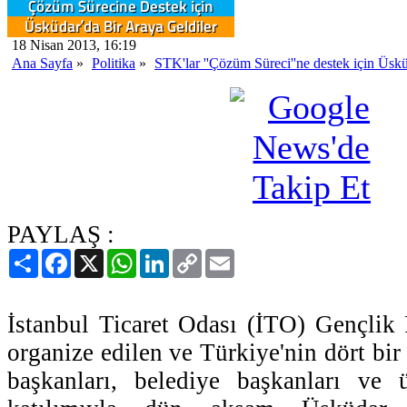
18 Nisan 2013, 16:19
Ana Sayfa
»
Politika
»
STK'lar ''Çözüm Süreci''ne destek için Üskü
PAYLAŞ :
Paylaş
Facebook
X
WhatsApp
LinkedIn
Copy
Email
Link
İstanbul Ticaret Odası (İTO) Gençlik 
organize edilen ve Türkiye'nin dört bi
başkanları, belediye başkanları ve 