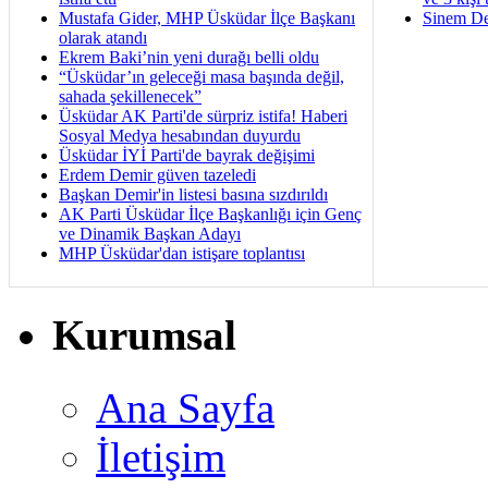
Mustafa Gider, MHP Üsküdar İlçe Başkanı
Sinem De
olarak atandı
Ekrem Baki’nin yeni durağı belli oldu
“Üsküdar’ın geleceği masa başında değil,
sahada şekillenecek”
Üsküdar AK Parti'de sürpriz istifa! Haberi
Sosyal Medya hesabından duyurdu
Üsküdar İYİ Parti'de bayrak değişimi
Erdem Demir güven tazeledi
Başkan Demir'in listesi basına sızdırıldı
AK Parti Üsküdar İlçe Başkanlığı için Genç
ve Dinamik Başkan Adayı
MHP Üsküdar'dan istişare toplantısı
Kurumsal
Ana Sayfa
İletişim