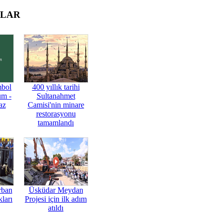
OLAR
mbol
400 yıllık tarihi
üm -
Sultanahmet
az
Camisi'nin minare
restorasyonu
tamamlandı
rban
Üsküdar Meydan
ları
Projesi için ilk adım
atıldı