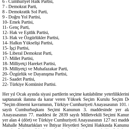
6 - Cumhuriyet Halk Partisi,
7 - Demokrat Parti,
8 - Demokratik Sol Parti,
9 - Doğru Yol Partisi,
10- Emek Partisi,
11- Genç Parti,
12- Hak ve Eşitlik Partisi,
13- Hak ve Özgürlükler Partisi,
14- Halkın Yükselişi Partisi,
15- İşçi Partisi,
16- Liberal Demokrat Parti,
17- Millet Partisi,
18- Milliyetçi Hareket Partisi,
19- Milliyetçi ve Muhafazakar Parti,
20- Özgürlük ve Dayanışma Partisi,
21- Saadet Partisi,
22- Türkiye Komünist Partisi.
Her yıl Ocak ayında siyasi partilerin seçime katılabilme yeterlilikl
saptanarak ilanına da karar veren Yüksek Seçim Kurulu Seçim Dön
''Seçim dönemi kavramının, Türkiye Cumhuriyeti Anayasasının 101. m
sayılı Cumhurbaşkanı Seçimi Kanunun 3. maddesinde yer ala
Anayasasının 77. maddesi ile 2839 sayılı Milletvekili Seçimi Kanu
yer alan 4 (dört) ve Türkiye Cumhuriyeti Anayasasının 127 nci maddesi
Mahalle Muhtarlıkları ve İhtiyar Heyetleri Seçimi Hakkında Kanunu