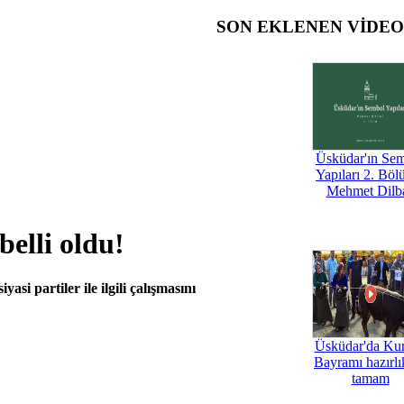
SON EKLENEN VİDE
Üsküdar'ın Se
Yapıları 2. Böl
Mehmet Dilb
belli oldu!
si partiler ile ilgili çalışmasını
Üsküdar'da Ku
Bayramı hazırlık
tamam