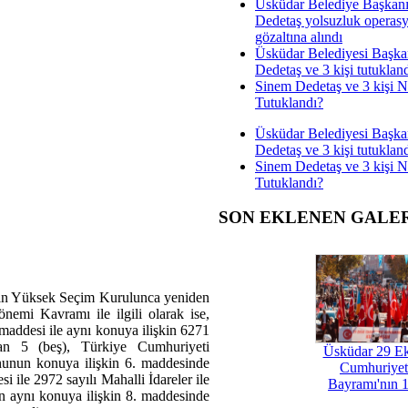
Üsküdar Belediye Başkan
Dedetaş yolsuzluk operas
gözaltına alındı
Üsküdar Belediyesi Başka
Dedetaş ve 3 kişi tutuklan
Sinem Dedetaş ve 3 kişi 
Tutuklandı?
Üsküdar Belediyesi Başka
Dedetaş ve 3 kişi tutuklan
Sinem Dedetaş ve 3 kişi 
Tutuklandı?
SON EKLENEN GALE
erinin Yüksek Seçim Kurulunca yeniden
emi Kavramı ile ilgili olarak ise,
addesi ile aynı konuya ilişkin 6271
n 5 (beş), Türkiye Cumhuriyeti
Üsküdar 29 E
nunun konuya ilişkin 6. maddesinde
Cumhuriyet
 ile 2972 sayılı Mahalli İdareler ile
Bayramı'nın 1
n aynı konuya ilişkin 8. maddesinde