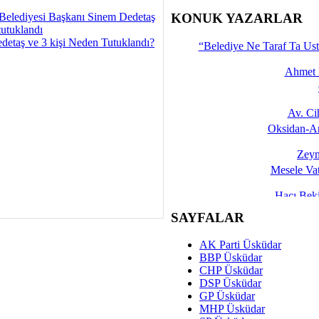
İşte 
Belediyesi Başkanı Sinem Dedetaş
KONUK YAZARLAR
tutuklandı
Yalçın
detaş ve 3 kişi Neden Tutuklandı?
“Belediye Ne Taraf Ta Ust
Ahmet 
Av. C
Oksidan-An
Zeyn
Mesele Vat
Hacı Be
Okullarda M
SAYFALAR
Mesu
AK Parti Üsküdar
Dünya Fani, Ama Kısa
BBP Üsküdar
CHP Üsküdar
Sav
DSP Üsküdar
Hukukun Adale
GP Üsküdar
MHP Üsküdar