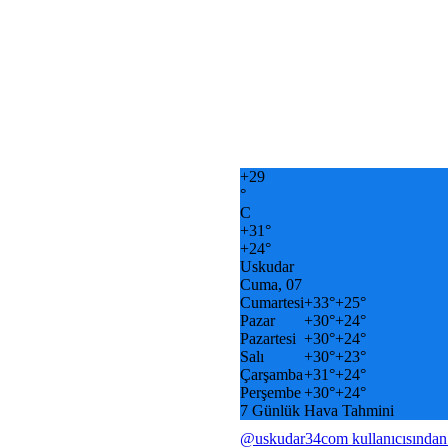
+
29
°
C
+
31°
+
24°
Uskudar
Cuma, 07
Cumartesi
+
33°
+
25°
Pazar
+
30°
+
24°
Pazartesi
+
30°
+
24°
Salı
+
30°
+
23°
Çarşamba
+
31°
+
24°
Perşembe
+
30°
+
24°
7 Günlük Hava Tahmini
@uskudar34com kullanıcısından