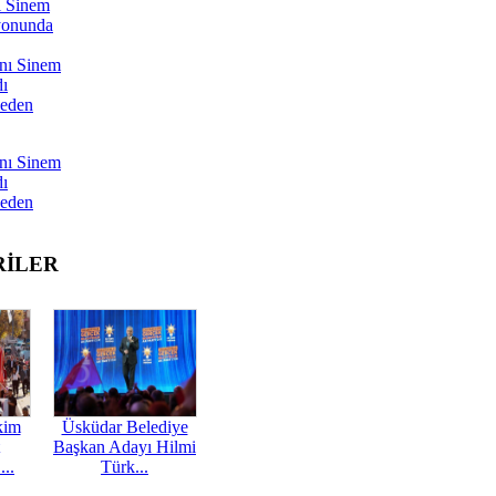
ı Sinem
yonunda
nı Sinem
dı
Neden
nı Sinem
dı
Neden
RİLER
kim
Üsküdar Belediye
Başkan Adayı Hilmi
...
Türk...