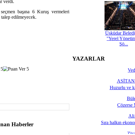
r verdi.
e seçmen başına 6 Kuruş vermeleri
 talep edilmeyecek.
Üsküdar Beledi
''Yerel Yöneti
Şö...
YAZARLAR
Ved
ASİTANE
Huzurlu ve k
Bül
Çözerse 
Al
Sıra halkın ekono
nan Haberler
Ziy