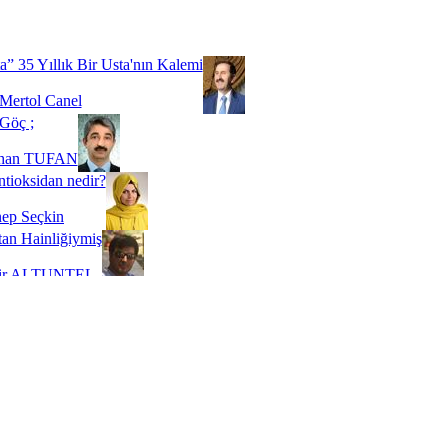
Biz buyuz...
 SOYSEVİNÇ
a” 35 Yıllık Bir Usta'nın Kalemi
Mertol Canel
Göç ;
ihan TUFAN
tioksidan nedir?
ep Seçkin
an Hainliğiymiş
kir ALTUNTEL
adde Bağımlılığı
t Kaymakçı
 Bir Süre De Olsa Burdayız
aş ŞENEL
ti Kalmadı Üstadım!