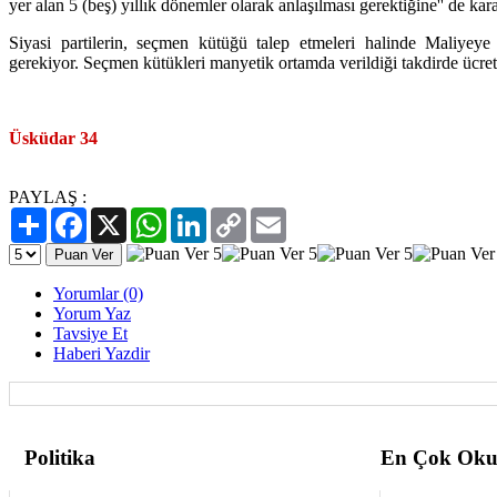
yer alan 5 (beş) yıllık dönemler olarak anlaşılması gerektiğine'' de kara
Siyasi partilerin, seçmen kütüğü talep etmeleri halinde Maliyey
gerekiyor. Seçmen kütükleri manyetik ortamda verildiği takdirde ücret
Üsküdar 34
PAYLAŞ :
Paylaş
Facebook
X
WhatsApp
LinkedIn
Copy
Email
Link
Yorumlar (0)
Yorum Yaz
Tavsiye Et
Haberi Yazdir
Politika
En Çok Oku