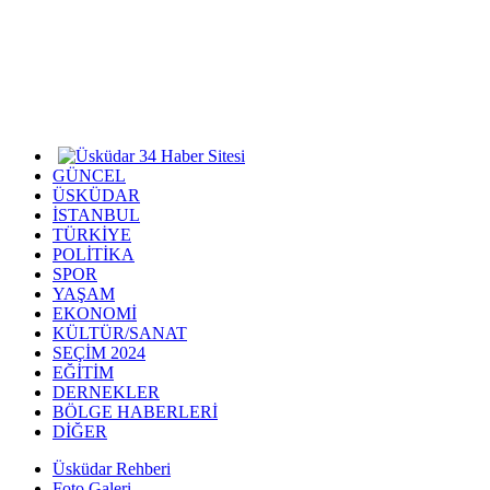
GÜNCEL
ÜSKÜDAR
İSTANBUL
TÜRKİYE
POLİTİKA
SPOR
YAŞAM
EKONOMİ
KÜLTÜR/SANAT
SEÇİM 2024
EĞİTİM
DERNEKLER
BÖLGE HABERLERİ
DİĞER
Üsküdar Rehberi
Foto Galeri