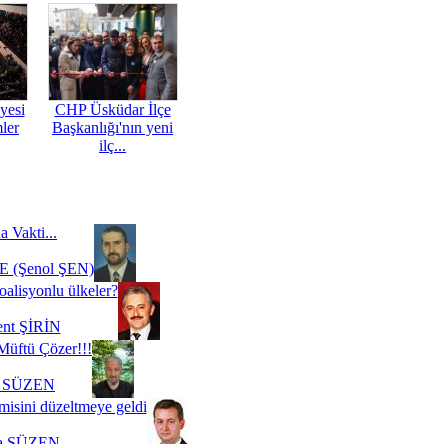
yesi
CHP Üsküdar İlçe
mler
Başkanlığı'nın yeni
ilç...
a Vakti...
 (Şenol ŞEN)
oalisyonlu ülkeler?
ent ŞİRİN
Müftü Çözer!!!
i SÜZEN
misini düzeltmeye geldi
a SÜZEN