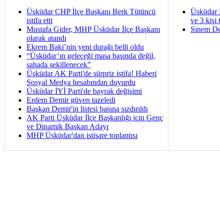
Üsküdar CHP İlçe Başkanı Berk Tütüncü
Üsküdar 
istifa etti
ve 3 kişi 
Mustafa Gider, MHP Üsküdar İlçe Başkanı
Sinem De
olarak atandı
Ekrem Baki’nin yeni durağı belli oldu
“Üsküdar’ın geleceği masa başında değil,
sahada şekillenecek”
Üsküdar AK Parti'de sürpriz istifa! Haberi
Sosyal Medya hesabından duyurdu
Üsküdar İYİ Parti'de bayrak değişimi
Erdem Demir güven tazeledi
Başkan Demir'in listesi basına sızdırıldı
AK Parti Üsküdar İlçe Başkanlığı için Genç
ve Dinamik Başkan Adayı
MHP Üsküdar'dan istişare toplantısı