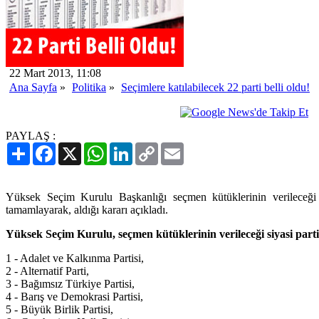
22 Mart 2013, 11:08
Ana Sayfa
»
Politika
»
Seçimlere katılabilecek 22 parti belli oldu!
PAYLAŞ :
Paylaş
Facebook
X
WhatsApp
LinkedIn
Copy
Email
Link
Yüksek Seçim Kurulu Başkanlığı seçmen kütüklerinin verileceği siy
tamamlayarak, aldığı kararı açıkladı.
Yüksek Seçim Kurulu, seçmen kütüklerinin verileceği siyasi partile
1 - Adalet ve Kalkınma Partisi,
2 - Alternatif Parti,
3 - Bağımsız Türkiye Partisi,
4 - Barış ve Demokrasi Partisi,
5 - Büyük Birlik Partisi,