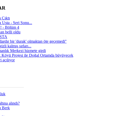
AR
 Çıktı
 Usta - Seri Sonu...
a! - Bölüm 4
n belli oldu
 USTA
lardır bir 'durak' olmaktan öte geçemedi''
zli kalmış sırları...
manlık Merkezi hizmete girdi
 Köyü Projesi ile Doğal Ortamda büyüyecek
i açılıyor
zluk
tına alındı?
ı Berk