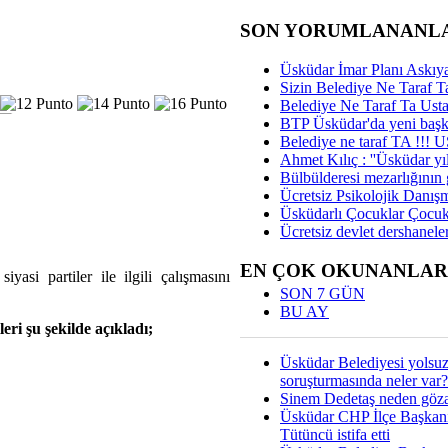
SON YORUMLANANL
Üsküdar İmar Planı Askıya
Sizin Belediye Ne Taraf Ta
Belediye Ne Taraf Ta Ust
BTP Üsküdar'da yeni başka
Belediye ne taraf TA !!!
Ahmet Kılıç : ''Üsküdar yıl
Bülbülderesi mezarlığının gi
Ücretsiz Psikolojik Danış
Üsküdarlı Çocuklar Çocuk
Ücretsiz devlet dershaneler
EN ÇOK OKUNANLAR
asi partiler ile ilgili çalışmasını
SON 7 GÜN
BU AY
ri şu şekilde açıkladı;
Üsküdar Belediyesi yolsu
soruşturmasında neler var?
Sinem Dedetaş neden gözal
Üsküdar CHP İlçe Başkan
Tütüncü istifa etti