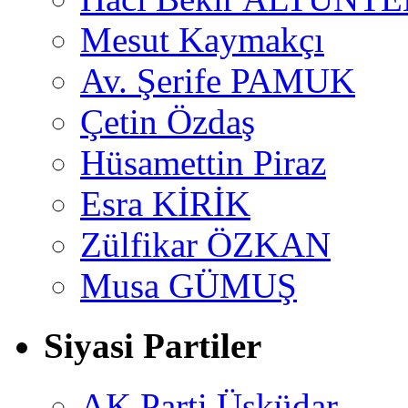
Mesut Kaymakçı
Av. Şerife PAMUK
Çetin Özdaş
Hüsamettin Piraz
Esra KİRİK
Zülfikar ÖZKAN
Musa GÜMUŞ
Siyasi Partiler
AK Parti Üsküdar