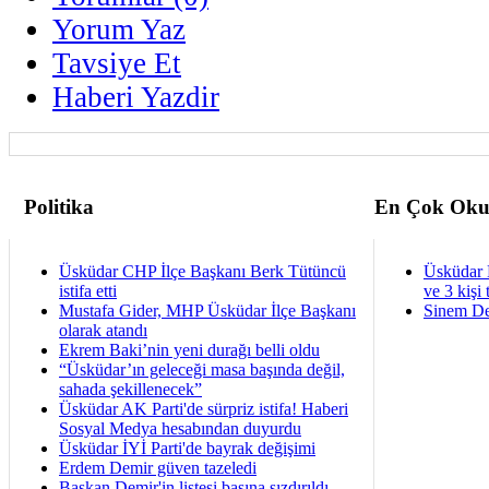
Yorum Yaz
Tavsiye Et
Haberi Yazdir
Politika
En Çok Oku
Üsküdar CHP İlçe Başkanı Berk Tütüncü
Üsküdar 
istifa etti
ve 3 kişi 
Mustafa Gider, MHP Üsküdar İlçe Başkanı
Sinem De
olarak atandı
Ekrem Baki’nin yeni durağı belli oldu
“Üsküdar’ın geleceği masa başında değil,
sahada şekillenecek”
Üsküdar AK Parti'de sürpriz istifa! Haberi
Sosyal Medya hesabından duyurdu
Üsküdar İYİ Parti'de bayrak değişimi
Erdem Demir güven tazeledi
Başkan Demir'in listesi basına sızdırıldı