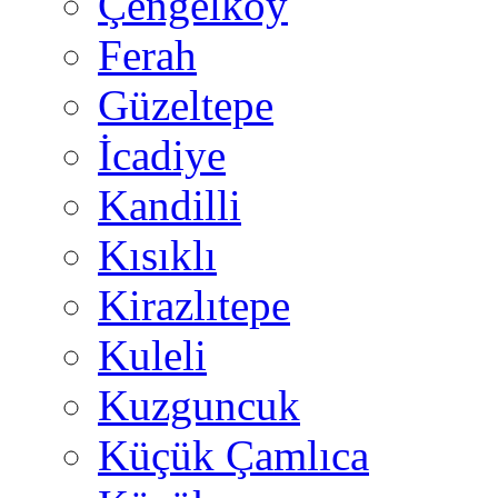
Çengelköy
Ferah
Güzeltepe
İcadiye
Kandilli
Kısıklı
Kirazlıtepe
Kuleli
Kuzguncuk
Küçük Çamlıca