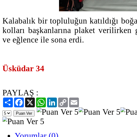
Kalabalık bir topluluğun katıldığı boğ
kolları başkanlarına plaket verilirken
ve eğlence ile sona erdi.
Üsküdar 34
PAYLAŞ :
Paylaş
Facebook
X
WhatsApp
LinkedIn
Copy
Email
Link
Yorumlar (0)