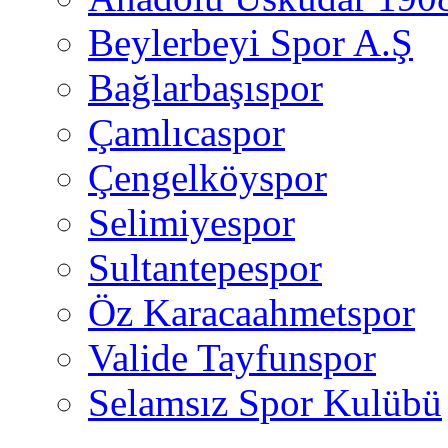
Beylerbeyi Spor A.Ş
Bağlarbaşıspor
Çamlıcaspor
Çengelköyspor
Selimiyespor
Sultantepespor
Öz Karacaahmetspor
Valide Tayfunspor
Selamsız Spor Kulübü