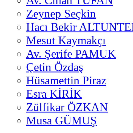
Av. Cihan TUFAN
Zeynep Seçkin
Hacı Bekir ALTUNTE
Mesut Kaymakçı
Av. Şerife PAMUK
Çetin Özdaş
Hüsamettin Piraz
Esra KİRİK
Zülfikar ÖZKAN
Musa GÜMUŞ