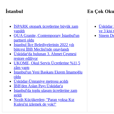
İstanbul
En Çok Oku
İSPARK otopark ücretlerine büyük zam
Üsküdar 
yapıldı
ve 3 kişi 
QUA Granite, Contemporary İstanbul'un
Sinem De
partneri oldu
İstanbul İlçe Belediyelerinin 2022 yılı
bütçesi İBB Meclisi'nde onaylandı
Üsküdar'da bulunan 3. Ahmet Çeşmesi
restore ediliyor
UKOME, Okul Servis Ücretlerine %11,5
zâm yaptı
İstanbul'un Yeni Başkanı Ekrem İmamoğlu
oldu
Üsküdar-Ümraniye metrosu açıldı
İBB'den Aslan Payı Üsküdar'a
İstanbul'da toplu ulaşım ücretlerine zam
geldi
Nezih Küçükerden; ''Paran yoksa Kız
Kulesi'ni izlemek de yok!''