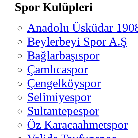
Spor Kulüpleri
Anadolu Üsküdar 190
Beylerbeyi Spor A.Ş
Bağlarbaşıspor
Çamlıcaspor
Çengelköyspor
Selimiyespor
Sultantepespor
Öz Karacaahmetspor