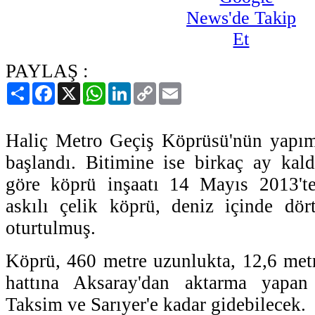
PAYLAŞ :
Paylaş
Facebook
X
WhatsApp
LinkedIn
Copy
Email
Link
Haliç Metro Geçiş Köprüsü'nün yapı
başlandı. Bitimine ise birkaç ay kald
göre köprü inşaatı 14 Mayıs 2013't
askılı çelik köprü, deniz içinde dör
oturtulmuş.
Köprü, 460 metre uzunlukta, 12,6 met
hattına Aksaray'dan aktarma yapan 
Taksim ve Sarıyer'e kadar gidebilecek.