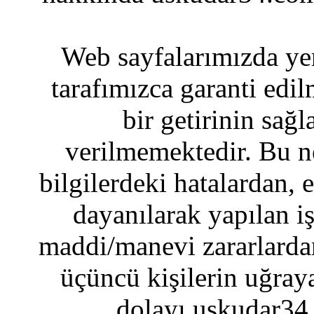
Web sayfalarımızda yer
tarafımızca garanti edil
bir getirinin sağ
verilmemektedir. Bu n
bilgilerdeki hatalardan, 
dayanılarak yapılan i
maddi/manevi zararlardan
üçüncü kişilerin uğraya
dolayı uskudar34