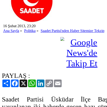
16 Şubat 2013, 23:20
Ana Sayfa
»
Politika
»
Saadet Partisi'nden Haber Sitemize Tekzip
PAYLAŞ :
Paylaş
Facebook
X
WhatsApp
LinkedIn
Copy
Email
Link
Saadet Partisi Üsküdar İlçe Başk
yayınlanan iki haberde geçen bazı cüm