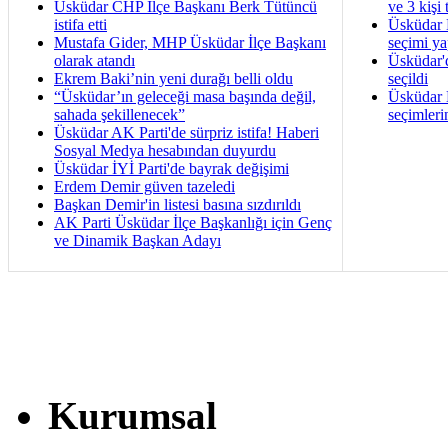
Üsküdar CHP İlçe Başkanı Berk Tütüncü
ve 3 kişi 
istifa etti
Üsküdar B
Mustafa Gider, MHP Üsküdar İlçe Başkanı
seçimi ya
olarak atandı
Üsküdar'
Ekrem Baki’nin yeni durağı belli oldu
seçildi
“Üsküdar’ın geleceği masa başında değil,
Üsküdar B
sahada şekillenecek”
seçimleri
Üsküdar AK Parti'de sürpriz istifa! Haberi
Sosyal Medya hesabından duyurdu
Üsküdar İYİ Parti'de bayrak değişimi
Erdem Demir güven tazeledi
Başkan Demir'in listesi basına sızdırıldı
AK Parti Üsküdar İlçe Başkanlığı için Genç
ve Dinamik Başkan Adayı
Kurumsal