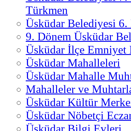
Türkmen
Üsküdar Belediyesi 6
9. Dönem Üsküdar Bel
Üsküdar İlçe Emniyet
Üsküdar Mahalleleri
Üsküdar Mahalle Muht
Mahalleler ve Muhtarl
Üsküdar Kültür Merkez
Üsküdar Nöbetçi Ecza
Üsküdar Bilgi Evleri