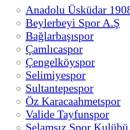
Anadolu Üsküdar 190
Beylerbeyi Spor A.Ş
Bağlarbaşıspor
Çamlıcaspor
Çengelköyspor
Selimiyespor
Sultantepespor
Öz Karacaahmetspor
Valide Tayfunspor
Selamsız Spor Kulübü