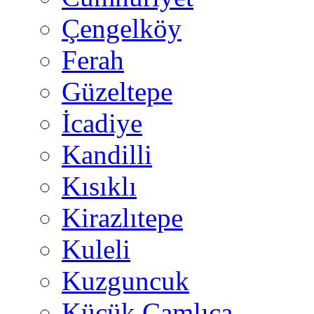
Çengelköy
Ferah
Güzeltepe
İcadiye
Kandilli
Kısıklı
Kirazlıtepe
Kuleli
Kuzguncuk
Küçük Çamlıca