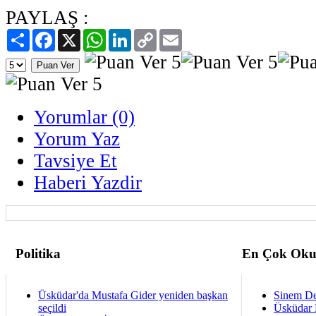
PAYLAŞ :
Paylaş
Facebook
X
WhatsApp
LinkedIn
Copy
Email
Link
Yorumlar (0)
Yorum Yaz
Tavsiye Et
Haberi Yazdir
Politika
En Çok Oku
Üsküdar'da Mustafa Gider yeniden başkan
Sinem De
seçildi
Üsküdar 