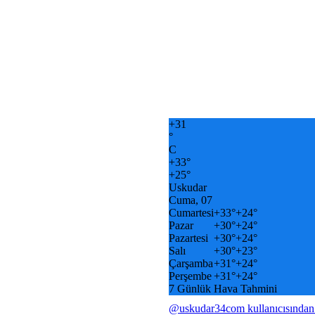
+
31
°
C
+
33°
+
25°
Uskudar
Cuma, 07
Cumartesi
+
33°
+
24°
Pazar
+
30°
+
24°
Pazartesi
+
30°
+
24°
Salı
+
30°
+
23°
Çarşamba
+
31°
+
24°
Perşembe
+
31°
+
24°
7 Günlük Hava Tahmini
@uskudar34com kullanıcısından