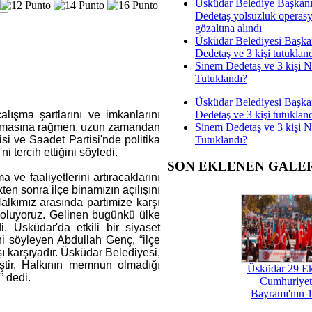
Üsküdar Belediye Başkan
Dedetaş yolsuzluk operas
gözaltına alındı
Üsküdar Belediyesi Başka
Dedetaş ve 3 kişi tutuklan
Sinem Dedetaş ve 3 kişi 
Tutuklandı?
Üsküdar Belediyesi Başka
Dedetaş ve 3 kişi tutuklan
ışma şartlarını ve imkanlarını
Sinem Dedetaş ve 3 kişi 
nı olmasına rağmen, uzun zamandan
Tutuklandı?
si ve Saadet Partisi'nde politika
 tercih ettiğini söyledi.
SON EKLENEN GALE
e faaliyetlerini artıracaklarını
en sonra ilçe binamızın açılışını
alkımız arasında partimize karşı
u oluyoruz. Gelinen bugünkü ülke
. Üsküdar'da etkili bir siyaset
ni söyleyen Abdullah Genç, “ilçe
ı karşıyadır. Üsküdar Belediyesi,
ştir. Halkının memnun olmadığı
Üsküdar 29 E
” dedi.
Cumhuriyet
Bayramı'nın 1