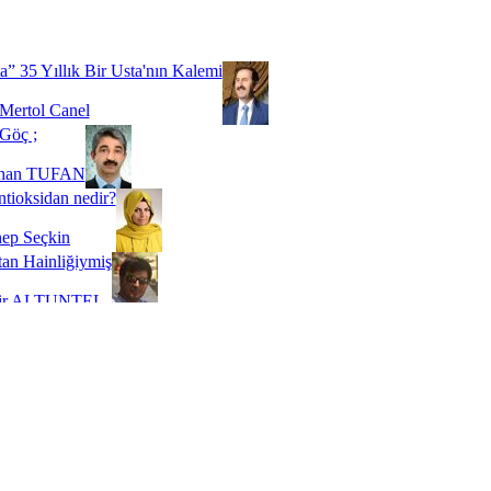
Biz buyuz...
 SOYSEVİNÇ
a” 35 Yıllık Bir Usta'nın Kalemi
Mertol Canel
Göç ;
ihan TUFAN
tioksidan nedir?
ep Seçkin
an Hainliğiymiş
kir ALTUNTEL
adde Bağımlılığı
t Kaymakçı
 Bir Süre De Olsa Burdayız
aş ŞENEL
ti Kalmadı Üstadım!