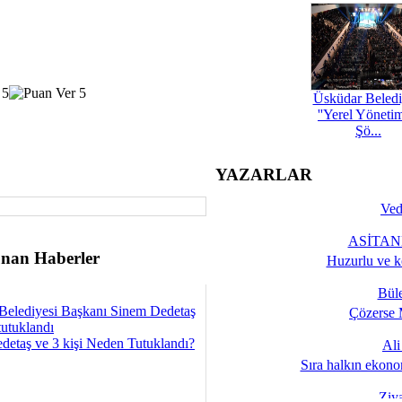
Üsküdar Beledi
''Yerel Yöneti
Şö...
YAZARLAR
Ved
ASİTANE
nan Haberler
Huzurlu ve k
Bül
Belediyesi Başkanı Sinem Dedetaş
Çözerse 
tutuklandı
detaş ve 3 kişi Neden Tutuklandı?
Al
Sıra halkın ekono
Ziy