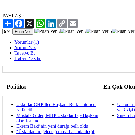
PAYLAŞ :
Paylaş
Facebook
X
WhatsApp
LinkedIn
Copy
Email
Link
Yorumlar (1)
Yorum Yaz
Tavsiye Et
Haberi Yazdir
Politika
En Çok Oku
Üsküdar CHP İlçe Başkanı Berk Tütüncü
Üsküdar 
istifa etti
ve 3 kişi 
Mustafa Gider, MHP Üsküdar İlçe Başkanı
Sinem De
olarak atandı
Ekrem Baki’nin yeni durağı belli oldu
“Üsküdar’ın geleceği masa başında değil,