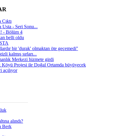
AR
 Çıktı
 Usta - Seri Sonu...
a! - Bölüm 4
n belli oldu
 USTA
lardır bir 'durak' olmaktan öte geçemedi''
zli kalmış sırları...
manlık Merkezi hizmete girdi
 Köyü Projesi ile Doğal Ortamda büyüyecek
i açılıyor
zluk
tına alındı?
ı Berk