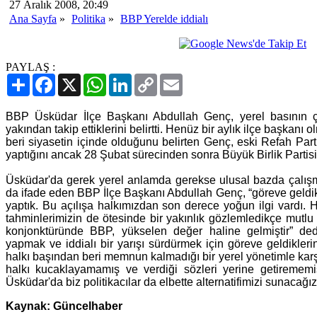
27 Aralık 2008, 20:49
Ana Sayfa
»
Politika
»
BBP Yerelde iddialı
PAYLAŞ :
Paylaş
Facebook
X
WhatsApp
LinkedIn
Copy
Email
Link
BBP Üsküdar İlçe Başkanı Abdullah Genç, yerel basının çal
yakından takip ettiklerini belirtti. Henüz bir aylık ilçe başka
beri siyasetin içinde olduğunu belirten Genç, eski Refah Parti
yaptığını ancak 28 Şubat sürecinden sonra Büyük Birlik Partisi'ni
Üsküdar'da gerek yerel anlamda gerekse ulusal bazda çalışma v
da ifade eden BBP İlçe Başkanı Abdullah Genç, “göreve geldikt
yaptık. Bu açılışa halkımızdan son derece yoğun ilgi vardı. H
tahminlerimizin de ötesinde bir yakınlık gözlemledikçe mutl
konjonktüründe BBP, yükselen değer haline gelmiştir” dedi
yapmak ve iddialı bir yarışı sürdürmek için göreve geldikleri
halkı başından beri memnun kalmadığı bir yerel yönetimle karş
halkı kucaklayamamış ve verdiği sözleri yerine getirememi
Üsküdar'da biz politikacılar da elbette alternatifimizi sunacağız
Kaynak: Güncelhaber