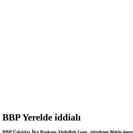
BBP Yerelde iddialı
BBP Üsküdar İlçe Başkanı Abdullah Genç, gündeme ilişkin önem