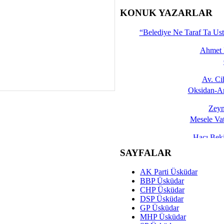
İşte 
KONUK YAZARLAR
Yalçın
“Belediye Ne Taraf Ta Ust
Ahmet 
Av. C
Oksidan-An
Zeyn
Mesele Vat
Hacı Be
Okullarda M
SAYFALAR
Mesu
AK Parti Üsküdar
Dünya Fani, Ama Kısa
BBP Üsküdar
CHP Üsküdar
Sav
DSP Üsküdar
Hukukun Adale
GP Üsküdar
MHP Üsküdar