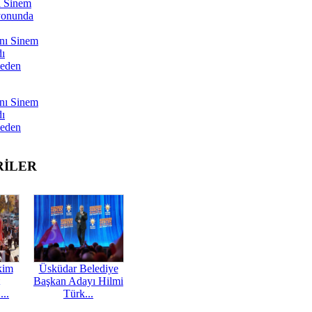
ı Sinem
yonunda
nı Sinem
dı
Neden
nı Sinem
dı
Neden
RİLER
kim
Üsküdar Belediye
Başkan Adayı Hilmi
...
Türk...