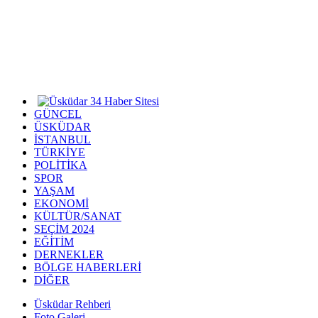
GÜNCEL
ÜSKÜDAR
İSTANBUL
TÜRKİYE
POLİTİKA
SPOR
YAŞAM
EKONOMİ
KÜLTÜR/SANAT
SEÇİM 2024
EĞİTİM
DERNEKLER
BÖLGE HABERLERİ
DİĞER
Üsküdar Rehberi
Foto Galeri