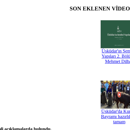
SON EKLENEN VİDE
Üsküdar'ın Se
Yapıları 2. Böl
Mehmet Dilb
Üsküdar'da Ku
Bayramı hazırlık
tamam
li açıklamalarda bulundu.