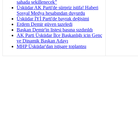
sahada şekillenecek”
Üsküdar AK Parti'de sürpriz istifa! Haberi
Sosyal Medya hesabından duyurdu
Üsküdar İYİ Parti'de bayrak değişimi
Erdem Demir güven tazeledi
Başkan Demir'in listesi basına sızdırıldı
AK Parti Üsküdar İlçe Başkanlığı için Genç
ve Dinamik Başkan Adayı
MHP Üsküdar'dan istişare toplantısı