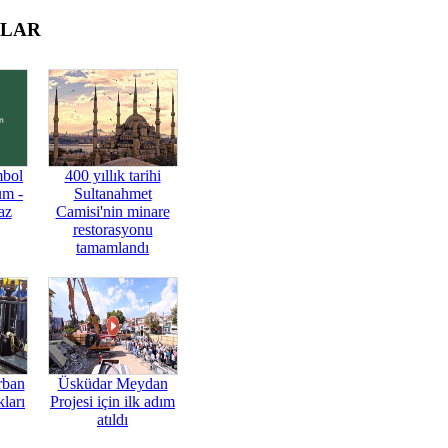
OLAR
mbol
400 yıllık tarihi
üm -
Sultanahmet
az
Camisi'nin minare
restorasyonu
tamamlandı
rban
Üsküdar Meydan
ları
Projesi için ilk adım
atıldı