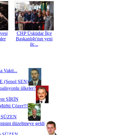
yesi
CHP Üsküdar İlçe
mler
Başkanlığı'nın yeni
ilç...
a Vakti...
 (Şenol ŞEN)
oalisyonlu ülkeler?
ent ŞİRİN
Müftü Çözer!!!
i SÜZEN
misini düzeltmeye geldi
a SÜZEN