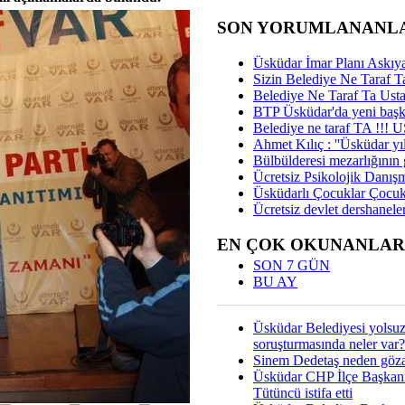
SON YORUMLANANL
Üsküdar İmar Planı Askıya
Sizin Belediye Ne Taraf Ta
Belediye Ne Taraf Ta Ust
BTP Üsküdar'da yeni başka
Belediye ne taraf TA !!!
Ahmet Kılıç : ''Üsküdar yıl
Bülbülderesi mezarlığının gi
Ücretsiz Psikolojik Danış
Üsküdarlı Çocuklar Çocuk
Ücretsiz devlet dershaneler
EN ÇOK OKUNANLAR
SON 7 GÜN
BU AY
Üsküdar Belediyesi yolsu
soruşturmasında neler var?
Sinem Dedetaş neden gözal
Üsküdar CHP İlçe Başkan
Tütüncü istifa etti