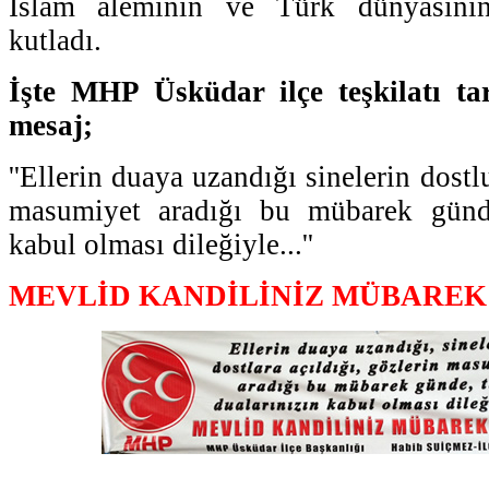
İslam aleminin ve Türk dünyasını
kutladı.
İşte MHP Üsküdar ilçe teşkilatı ta
mesaj;
''Ellerin duaya uzandığı sinelerin dostl
masumiyet aradığı bu mübarek günde
kabul olması dileğiyle...''
MEVLİD KANDİLİNİZ MÜBAREK