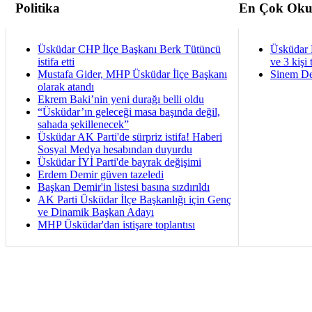
Politika
En Çok Oku
Üsküdar CHP İlçe Başkanı Berk Tütüncü
Üsküdar 
istifa etti
ve 3 kişi 
Mustafa Gider, MHP Üsküdar İlçe Başkanı
Sinem De
olarak atandı
Ekrem Baki’nin yeni durağı belli oldu
“Üsküdar’ın geleceği masa başında değil,
sahada şekillenecek”
Üsküdar AK Parti'de sürpriz istifa! Haberi
Sosyal Medya hesabından duyurdu
Üsküdar İYİ Parti'de bayrak değişimi
Erdem Demir güven tazeledi
Başkan Demir'in listesi basına sızdırıldı
AK Parti Üsküdar İlçe Başkanlığı için Genç
ve Dinamik Başkan Adayı
MHP Üsküdar'dan istişare toplantısı