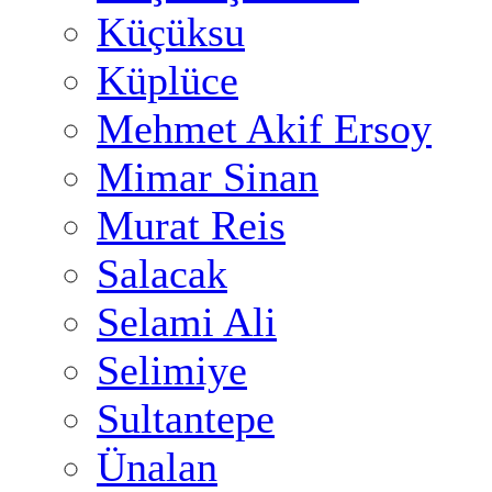
Küçüksu
Küplüce
Mehmet Akif Ersoy
Mimar Sinan
Murat Reis
Salacak
Selami Ali
Selimiye
Sultantepe
Ünalan