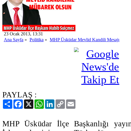
23 Ocak 2013, 13:31
Ana Sayfa
»
Politika
»
MHP Üsküdar Mevlid Kandili Mesajı
PAYLAŞ :
Paylaş
Facebook
X
WhatsApp
LinkedIn
Copy
Email
Link
MHP Üsküdar İlçe Başkanlığı yayın