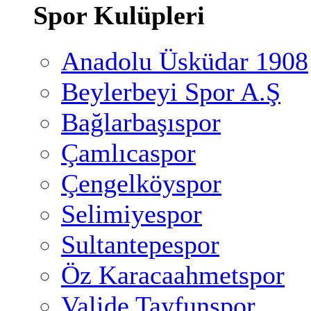
Spor Kulüpleri
Anadolu Üsküdar 1908
Beylerbeyi Spor A.Ş
Bağlarbaşıspor
Çamlıcaspor
Çengelköyspor
Selimiyespor
Sultantepespor
Öz Karacaahmetspor
Valide Tayfunspor