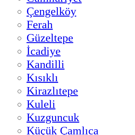
Çengelköy
Ferah
Güzeltepe
İcadiye
Kandilli
Kısıklı
Kirazlıtepe
Kuleli
Kuzguncuk
Küçük Çamlıca