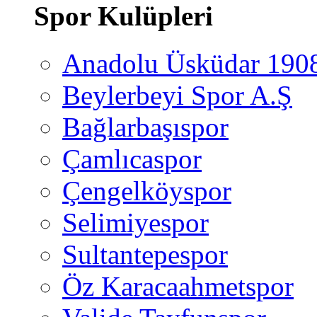
Spor Kulüpleri
Anadolu Üsküdar 190
Beylerbeyi Spor A.Ş
Bağlarbaşıspor
Çamlıcaspor
Çengelköyspor
Selimiyespor
Sultantepespor
Öz Karacaahmetspor