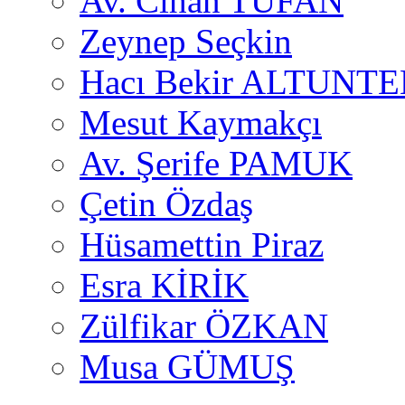
Av. Cihan TUFAN
Zeynep Seçkin
Hacı Bekir ALTUNTE
Mesut Kaymakçı
Av. Şerife PAMUK
Çetin Özdaş
Hüsamettin Piraz
Esra KİRİK
Zülfikar ÖZKAN
Musa GÜMUŞ