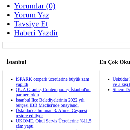
Yorumlar (0)
Yorum Yaz
Tavsiye Et
Haberi Yazdir
İstanbul
En Çok Oku
İSPARK otopark ücretlerine büyük zam
Üsküdar 
yapıldı
ve 3 kişi 
QUA Granite, Contemporary İstanbul'un
Sinem De
partneri oldu
İstanbul İlçe Belediyelerinin 2022 yılı
bütçesi İBB Meclisi'nde onaylandı
Üsküdar'da bulunan 3. Ahmet Çeşmesi
restore ediliyor
UKOME, Okul Servis Ücretlerine %11,5
zâm yaptı