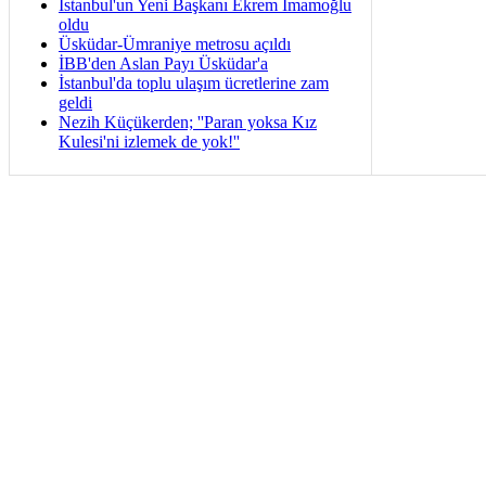
İstanbul'un Yeni Başkanı Ekrem İmamoğlu
oldu
Üsküdar-Ümraniye metrosu açıldı
İBB'den Aslan Payı Üsküdar'a
İstanbul'da toplu ulaşım ücretlerine zam
geldi
Nezih Küçükerden; ''Paran yoksa Kız
Kulesi'ni izlemek de yok!''