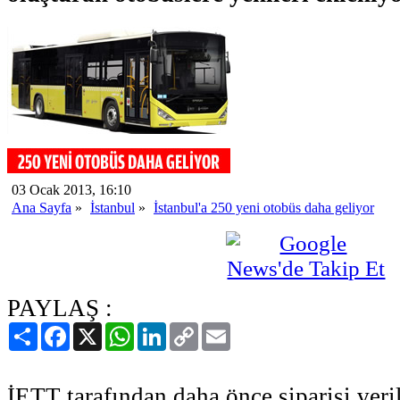
03 Ocak 2013, 16:10
Ana Sayfa
»
İstanbul
»
İstanbul'a 250 yeni otobüs daha geliyor
PAYLAŞ :
Paylaş
Facebook
X
WhatsApp
LinkedIn
Copy
Email
Link
İETT tarafından daha önce siparişi veril