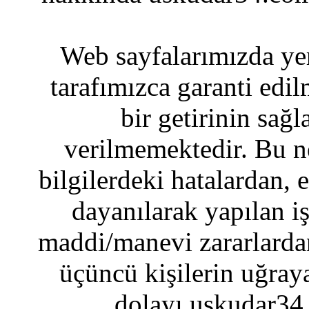
Web sayfalarımızda yer
tarafımızca garanti edil
bir getirinin sağ
verilmemektedir. Bu n
bilgilerdeki hatalardan, 
dayanılarak yapılan i
maddi/manevi zararlardan
üçüncü kişilerin uğraya
dolayı uskudar34