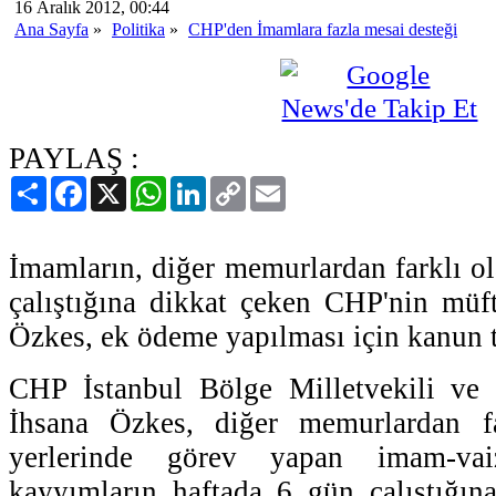
16 Aralık 2012, 00:44
Ana Sayfa
»
Politika
»
CHP'den İmamlara fazla mesai desteği
PAYLAŞ :
Paylaş
Facebook
X
WhatsApp
LinkedIn
Copy
Email
Link
İmamların, diğer memurlardan farklı ol
çalıştığına dikkat çeken CHP'nin müft
Özkes, ek ödeme yapılması için kanun te
CHP İstanbul Bölge Milletvekili ve 
İhsana Özkes, diğer memurlardan fa
yerlerinde görev yapan imam-vai
kayyımların haftada 6 gün çalıştığın