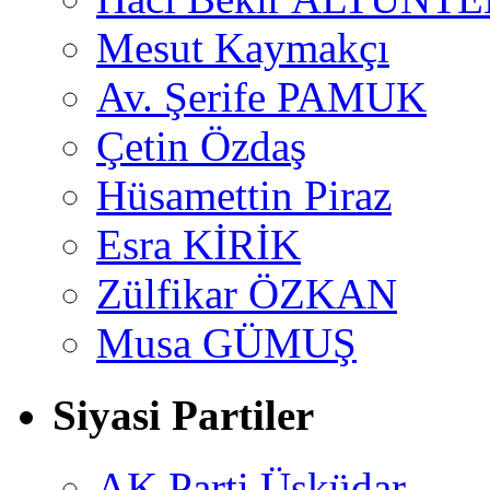
Mesut Kaymakçı
Av. Şerife PAMUK
Çetin Özdaş
Hüsamettin Piraz
Esra KİRİK
Zülfikar ÖZKAN
Musa GÜMUŞ
Siyasi Partiler
AK Parti Üsküdar