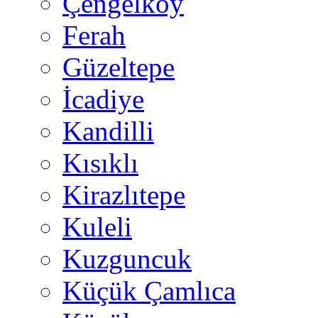
Çengelköy
Ferah
Güzeltepe
İcadiye
Kandilli
Kısıklı
Kirazlıtepe
Kuleli
Kuzguncuk
Küçük Çamlıca