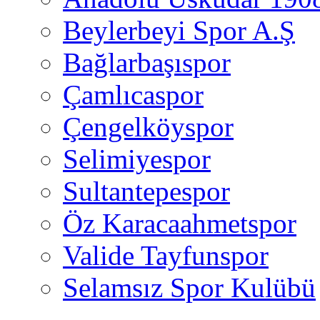
Beylerbeyi Spor A.Ş
Bağlarbaşıspor
Çamlıcaspor
Çengelköyspor
Selimiyespor
Sultantepespor
Öz Karacaahmetspor
Valide Tayfunspor
Selamsız Spor Kulübü