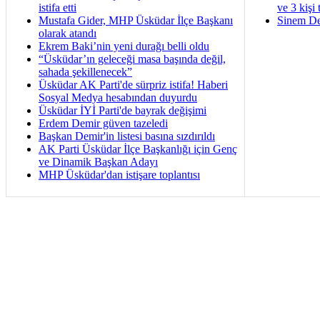
istifa etti
ve 3 kişi 
Mustafa Gider, MHP Üsküdar İlçe Başkanı
Sinem De
olarak atandı
Ekrem Baki’nin yeni durağı belli oldu
“Üsküdar’ın geleceği masa başında değil,
sahada şekillenecek”
Üsküdar AK Parti'de sürpriz istifa! Haberi
Sosyal Medya hesabından duyurdu
Üsküdar İYİ Parti'de bayrak değişimi
Erdem Demir güven tazeledi
Başkan Demir'in listesi basına sızdırıldı
AK Parti Üsküdar İlçe Başkanlığı için Genç
ve Dinamik Başkan Adayı
MHP Üsküdar'dan istişare toplantısı