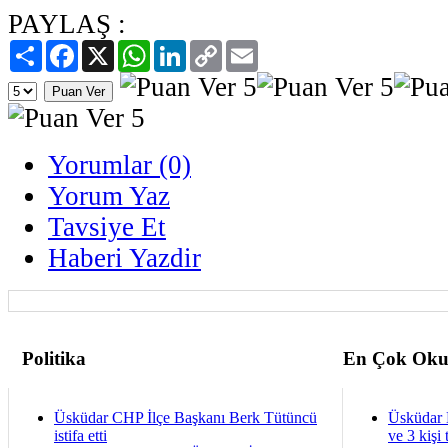
PAYLAŞ :
Paylaş
Facebook
X
WhatsApp
LinkedIn
Copy
Email
Link
Yorumlar (0)
Yorum Yaz
Tavsiye Et
Haberi Yazdir
Politika
En Çok Oku
Üsküdar CHP İlçe Başkanı Berk Tütüncü
Üsküdar 
istifa etti
ve 3 kişi 