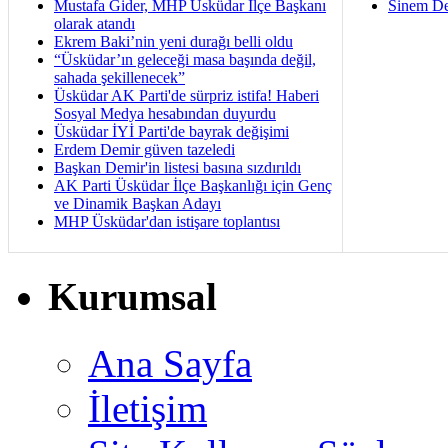
Mustafa Gider, MHP Üsküdar İlçe Başkanı
Sinem De
olarak atandı
Ekrem Baki’nin yeni durağı belli oldu
“Üsküdar’ın geleceği masa başında değil,
sahada şekillenecek”
Üsküdar AK Parti'de sürpriz istifa! Haberi
Sosyal Medya hesabından duyurdu
Üsküdar İYİ Parti'de bayrak değişimi
Erdem Demir güven tazeledi
Başkan Demir'in listesi basına sızdırıldı
AK Parti Üsküdar İlçe Başkanlığı için Genç
ve Dinamik Başkan Adayı
MHP Üsküdar'dan istişare toplantısı
Kurumsal
Ana Sayfa
İletişim