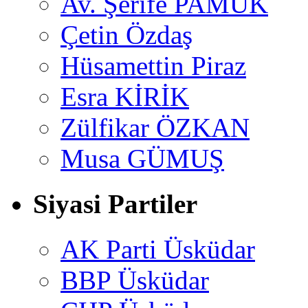
Av. Şerife PAMUK
Çetin Özdaş
Hüsamettin Piraz
Esra KİRİK
Zülfikar ÖZKAN
Musa GÜMUŞ
Siyasi Partiler
AK Parti Üsküdar
BBP Üsküdar