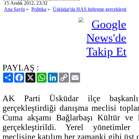
15 Aralık 2012, 23:32
Ana Sayfa
»
Politika
»
Üsküdar'da HAS birleşme gerçekleşti
PAYLAŞ :
Paylaş
Facebook
X
WhatsApp
LinkedIn
Copy
Email
Link
AK Parti Üsküdar ilçe başkanlı
gerçekleştirdiği danışma meclisi topla
Cuma akşamı Bağlarbaşı Kültür ve 
gerçekleştirildi. Yerel yönetimle
meclisine katılım her zamanki gibi üst