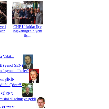
yesi
CHP Üsküdar İlçe
mler
Başkanlığı'nın yeni
ilç...
a Vakti...
 (Şenol ŞEN)
oalisyonlu ülkeler?
ent ŞİRİN
Müftü Çözer!!!
i SÜZEN
misini düzeltmeye geldi
a SÜZEN