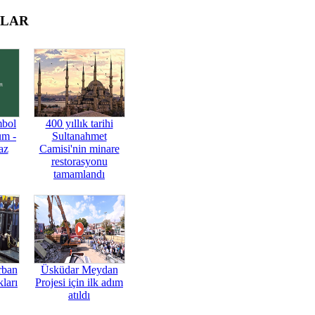
OLAR
mbol
400 yıllık tarihi
üm -
Sultanahmet
az
Camisi'nin minare
restorasyonu
tamamlandı
rban
Üsküdar Meydan
ları
Projesi için ilk adım
atıldı