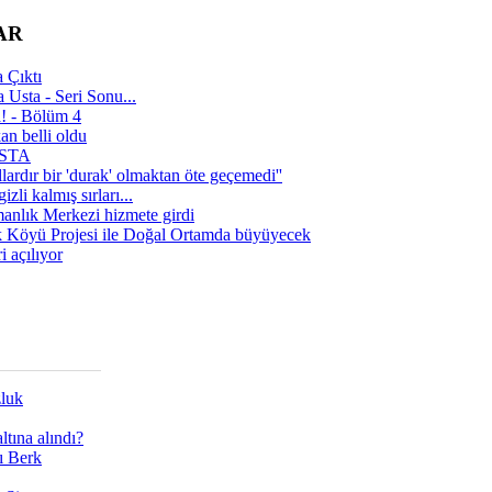
AR
 Çıktı
 Usta - Seri Sonu...
a! - Bölüm 4
n belli oldu
 USTA
lardır bir 'durak' olmaktan öte geçemedi''
zli kalmış sırları...
manlık Merkezi hizmete girdi
 Köyü Projesi ile Doğal Ortamda büyüyecek
i açılıyor
zluk
tına alındı?
ı Berk