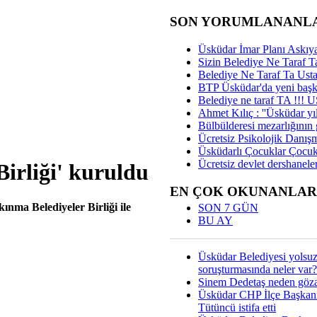
SON YORUMLANANL
Üsküdar İmar Planı Askıya
Sizin Belediye Ne Taraf Ta
Belediye Ne Taraf Ta Ust
BTP Üsküdar'da yeni başka
Belediye ne taraf TA !!!
Ahmet Kılıç : ''Üsküdar yıl
Bülbülderesi mezarlığının gi
Ücretsiz Psikolojik Danış
Üsküdarlı Çocuklar Çocuk
Ücretsiz devlet dershaneler
irliği' kuruldu
EN ÇOK OKUNANLAR
ınma Belediyeler Birliği ile
SON 7 GÜN
BU AY
Üsküdar Belediyesi yolsu
soruşturmasında neler var?
Sinem Dedetaş neden gözal
Üsküdar CHP İlçe Başkan
Tütüncü istifa etti