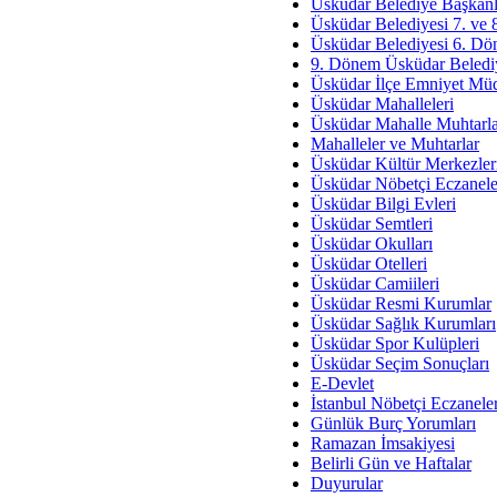
Av. Ş
Üsküdar Belediye Başkanl
Üsküdar Belediyesi 7. ve
İmar Sorunlarının Genel Ç
Üsküdar Belediyesi 6. Dö
9. Dönem Üsküdar Belediy
Çet
Üsküdar İlçe Emniyet Mü
Arakan Ner
Üsküdar Mahalleleri
Üsküdar Mahalle Muhtarla
Hüsam
Mahalleler ve Muhtarlar
Bayramın Mü
Üsküdar Kültür Merkezler
Üsküdar Nöbetçi Eczanele
Es
Üsküdar Bilgi Evleri
Ruhsal Yön
Üsküdar Semtleri
Üsküdar Okulları
Zülf
Üsküdar Otelleri
Üsküdar Kar
Üsküdar Camiileri
Üsküdar Resmi Kurumlar
Mus
Üsküdar Sağlık Kurumları
Üsküdar Spor Kulüpleri
Üsküdar Seçim Sonuçları
E-Devlet
İstanbul Nöbetçi Eczanele
Günlük Burç Yorumları
Ramazan İmsakiyesi
Belirli Gün ve Haftalar
Duyurular