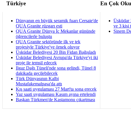
Türkiye
En Çok Oku
Dünyanın en büyük seramik fuarı Cersaie'de
Üsküdar 
QUA Granite rüzgarı esti
ve 3 kişi 
QUA Granite Dünya İç Mekanlar gününde
Sinem De
öğrencilerle buluştu
QUA Granite sektöründe ilk ve tek
projesiyle Türkiye'ye örnek oluyor
Üsküdar Belediyesi 20 Bin Fidan Bağışladı
Üsküdar Belediyesi Avrupa'da Türkiye'yi iki
proje ile temsil edecek
Ilgaz Dağı Tüneli'nde sona gelindi, Tünel 8
dakikada geçilebilecek
Türk Dünyasının Kalbi
Mustafakemalpaşa'da attı
Kış saati uygulaması 27 Mart'ta sona erecek
Yaz saati uygulaması Kasım ayına ertelendi
Başkan Türkmen'de Kastamonu çıkartması