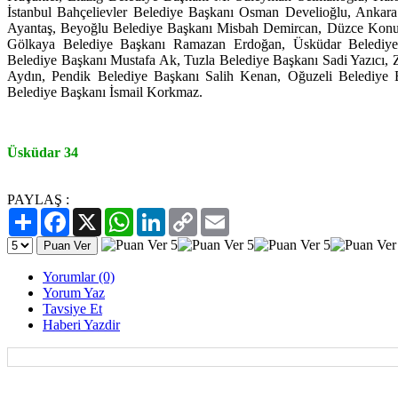
İstanbul Bahçelievler Belediye Başkanı Osman Develioğlu, Ankara
Ayantaş, Beyoğlu Belediye Başkanı Misbah Demircan, Düzce Konur
Gölkaya Belediye Başkanı Ramazan Erdoğan, Üsküdar Belediye
Belediye Başkanı Mustafa Ak, Tuzla Belediye Başkanı Sadi Yazıcı, 
Aydın, Pendik Belediye Başkanı Salih Kenan, Oğuzeli Belediye 
Belediye Başkanı İsmail Korkmaz.
Üsküdar 34
PAYLAŞ :
Paylaş
Facebook
X
WhatsApp
LinkedIn
Copy
Email
Link
Yorumlar (0)
Yorum Yaz
Tavsiye Et
Haberi Yazdir