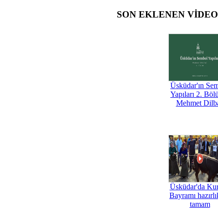
SON EKLENEN VİDE
Üsküdar'ın Se
Yapıları 2. Böl
Mehmet Dilb
Üsküdar'da Ku
Bayramı hazırlık
tamam