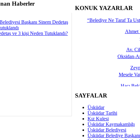
nan Haberler
İşte 
KONUK YAZARLAR
Yalçın
“Belediye Ne Taraf Ta Ust
Belediyesi Başkanı Sinem Dedetaş
tutuklandı
Ahmet 
detaş ve 3 kişi Neden Tutuklandı?
Av. C
Oksidan-An
Zeyn
Mesele Vat
Hacı Be
Okullarda M
SAYFALAR
Mesu
Üsküdar
Dünya Fani, Ama Kısa
Üsküdar Tarihi
Kız Kulesi
Sav
Üsküdar Kaymakamlığı
Hukukun Adale
Üsküdar Belediyesi
Üsküdar Belediye Başkan