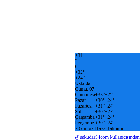
+
31
°
C
+
32°
+
24°
Uskudar
Cuma, 07
Cumartesi
+
33°
+
25°
Pazar
+
30°
+
24°
Pazartesi
+
31°
+
24°
Salı
+
30°
+
23°
Çarşamba
+
31°
+
24°
Perşembe
+
30°
+
24°
7 Günlük Hava Tahmini
@uskudar34com kullanıcısından