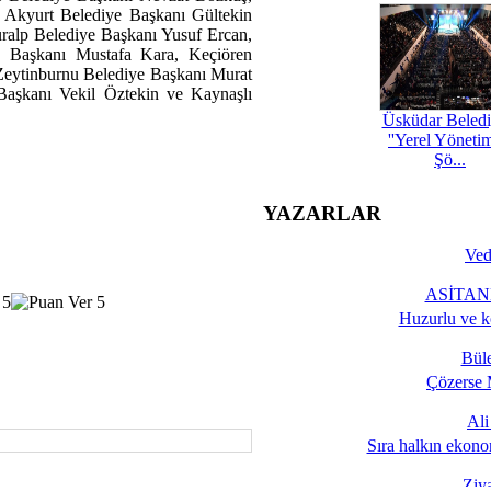
 Akyurt Belediye Başkanı Gültekin
alp Belediye Başkanı Yusuf Ercan,
 Başkanı Mustafa Kara, Keçiören
Zeytinburnu Belediye Başkanı Murat
Başkanı Vekil Öztekin ve Kaynaşlı
Üsküdar Beledi
''Yerel Yöneti
Şö...
YAZARLAR
Ved
ASİTANE
Huzurlu ve k
Bül
Çözerse 
Al
Sıra halkın ekono
Ziy