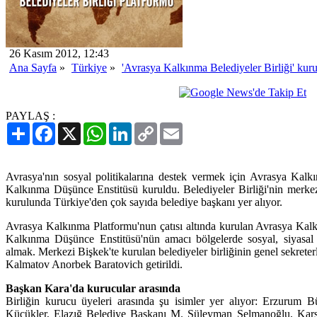
26 Kasım 2012, 12:43
Ana Sayfa
»
Türkiye
»
'Avrasya Kalkınma Belediyeler Birliği' kur
PAYLAŞ :
Paylaş
Facebook
X
WhatsApp
LinkedIn
Copy
Email
Link
Avrasya'nın sosyal politikalarına destek vermek için Avrasya Kalkı
Kalkınma Düşünce Enstitüsü kuruldu. Belediyeler Birliği'nin merkez
kurulunda Türkiye'den çok sayıda belediye başkanı yer alıyor.
Avrasya Kalkınma Platformu'nun çatısı altında kurulan Avrasya Kalk
Kalkınma Düşünce Enstitüsü'nün amacı bölgelerde sosyal, siyasal
almak. Merkezi Bişkek'te kurulan belediyeler birliğinin genel sekreter
Kalmatov Anorbek Baratovich getirildi.
Başkan Kara'da kurucular arasında
Birliğin kurucu üyeleri arasında şu isimler yer alıyor: Erzurum
Küçükler, Elazığ Belediye Başkanı M. Süleyman Selmanoğlu, Kar