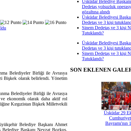
Üsküdar Belediye Başkan
Dedetaş yolsuzluk operas
gözaltına alındı
Üsküdar Belediyesi Başka
Dedetaş ve 3 kişi tutuklan
Sinem Dedetaş ve 3 kişi 
uldu
Tutuklandı?
Üsküdar Belediyesi Başka
Dedetaş ve 3 kişi tutuklan
Sinem Dedetaş ve 3 kişi 
Tutuklandı?
SON EKLENEN GALE
nma Belediyeler Birliği ile Avrasya
i Bişkek olarak belirlendi. Yönetim
ınma Belediyeler Birliği ile Avrasya
 ve ekonomik olarak daha aktif rol
liğine Kırgızistan Bişkek Milletvekili
Üsküdar 29 E
Cumhuriyet
Bayramı'nın 1
 Büyükşehir Belediye Başkanı Ahmet
s Belediye Başkanı Nevzat Bozkuş,