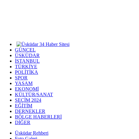
GÜNCEL
ÜSKÜDAR
İSTANBUL
TÜRKİYE
POLİTİKA
SPOR
YAŞAM
EKONOMİ
KÜLTÜR/SANAT
SEÇİM 2024
EĞİTİM
DERNEKLER
BÖLGE HABERLERİ
DİĞER
Üsküdar Rehberi
Foto Galeri