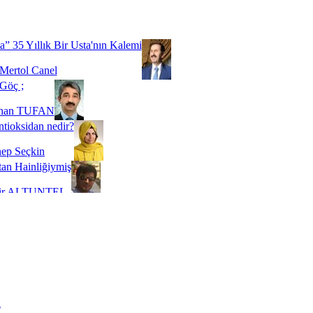
Biz buyuz...
 SOYSEVİNÇ
a” 35 Yıllık Bir Usta'nın Kalemi
Mertol Canel
Göç ;
ihan TUFAN
tioksidan nedir?
ep Seçkin
an Hainliğiymiş
kir ALTUNTEL
adde Bağımlılığı
t Kaymakçı
 Bir Süre De Olsa Burdayız
aş ŞENEL
ti Kalmadı Üstadım!
ı