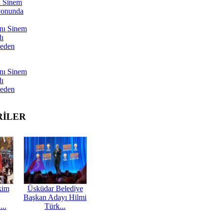
ı Sinem
yonunda
nı Sinem
dı
Neden
nı Sinem
dı
Neden
RİLER
kim
Üsküdar Belediye
Başkan Adayı Hilmi
...
Türk...