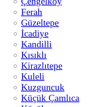
Çengelköy
Ferah
Güzeltepe
İcadiye
Kandilli
Kısıklı
Kirazlıtepe
Kuleli
Kuzguncuk
Küçük Çamlıca