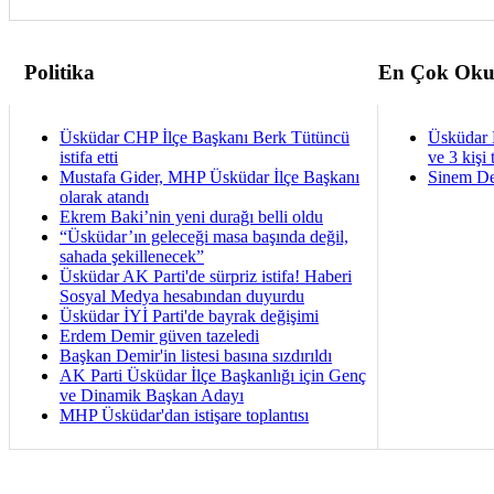
Politika
En Çok Oku
Üsküdar CHP İlçe Başkanı Berk Tütüncü
Üsküdar 
istifa etti
ve 3 kişi 
Mustafa Gider, MHP Üsküdar İlçe Başkanı
Sinem De
olarak atandı
Ekrem Baki’nin yeni durağı belli oldu
“Üsküdar’ın geleceği masa başında değil,
sahada şekillenecek”
Üsküdar AK Parti'de sürpriz istifa! Haberi
Sosyal Medya hesabından duyurdu
Üsküdar İYİ Parti'de bayrak değişimi
Erdem Demir güven tazeledi
Başkan Demir'in listesi basına sızdırıldı
AK Parti Üsküdar İlçe Başkanlığı için Genç
ve Dinamik Başkan Adayı
MHP Üsküdar'dan istişare toplantısı