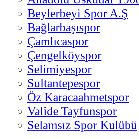
Beylerbeyi Spor A.Ş
Bağlarbaşıspor
Çamlıcaspor
Çengelköyspor
Selimiyespor
Sultantepespor
Öz Karacaahmetspor
Valide Tayfunspor
Selamsız Spor Kulübü