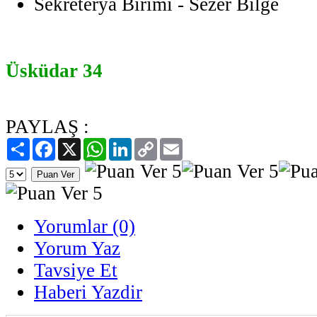
Sekreterya Birimi - Sezer Bilge
Üsküdar 34
PAYLAŞ :
Paylaş
Facebook
X
WhatsApp
LinkedIn
Copy
Email
Link
Yorumlar (0)
Yorum Yaz
Tavsiye Et
Haberi Yazdir