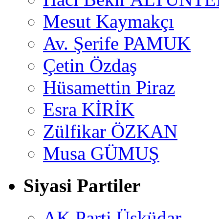
Mesut Kaymakçı
Av. Şerife PAMUK
Çetin Özdaş
Hüsamettin Piraz
Esra KİRİK
Zülfikar ÖZKAN
Musa GÜMUŞ
Siyasi Partiler
AK Parti Üsküdar