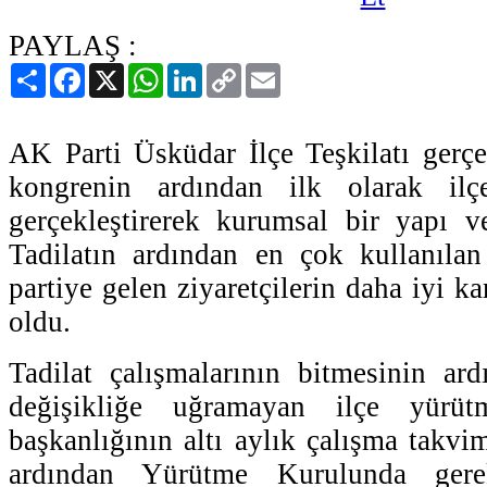
PAYLAŞ :
Paylaş
Facebook
X
WhatsApp
LinkedIn
Copy
Email
Link
AK Parti Üsküdar İlçe Teşkilatı gerçek
kongrenin ardından ilk olarak ilçe
gerçekleştirerek kurumsal bir yapı 
Tadilatın ardından en çok kullanılan
partiye gelen ziyaretçilerin daha iyi k
oldu.
Tadilat çalışmalarının bitmesinin ar
değişikliğe uğramayan ilçe yürüt
başkanlığının altı aylık çalışma takvi
ardından Yürütme Kurulunda gere