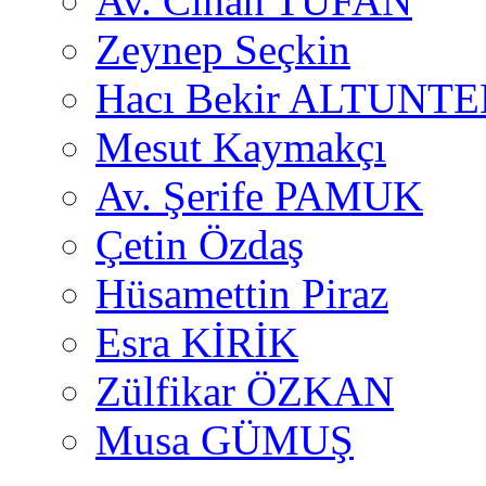
Av. Cihan TUFAN
Zeynep Seçkin
Hacı Bekir ALTUNTE
Mesut Kaymakçı
Av. Şerife PAMUK
Çetin Özdaş
Hüsamettin Piraz
Esra KİRİK
Zülfikar ÖZKAN
Musa GÜMUŞ