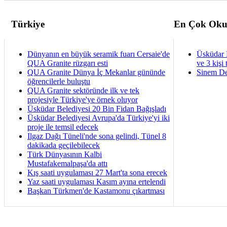
Türkiye
En Çok Oku
Dünyanın en büyük seramik fuarı Cersaie'de
Üsküdar 
QUA Granite rüzgarı esti
ve 3 kişi 
QUA Granite Dünya İç Mekanlar gününde
Sinem De
öğrencilerle buluştu
QUA Granite sektöründe ilk ve tek
projesiyle Türkiye'ye örnek oluyor
Üsküdar Belediyesi 20 Bin Fidan Bağışladı
Üsküdar Belediyesi Avrupa'da Türkiye'yi iki
proje ile temsil edecek
Ilgaz Dağı Tüneli'nde sona gelindi, Tünel 8
dakikada geçilebilecek
Türk Dünyasının Kalbi
Mustafakemalpaşa'da attı
Kış saati uygulaması 27 Mart'ta sona erecek
Yaz saati uygulaması Kasım ayına ertelendi
Başkan Türkmen'de Kastamonu çıkartması