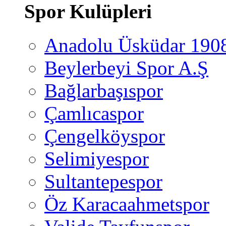
Spor Kulüpleri
Anadolu Üsküdar 190
Beylerbeyi Spor A.Ş
Bağlarbaşıspor
Çamlıcaspor
Çengelköyspor
Selimiyespor
Sultantepespor
Öz Karacaahmetspor