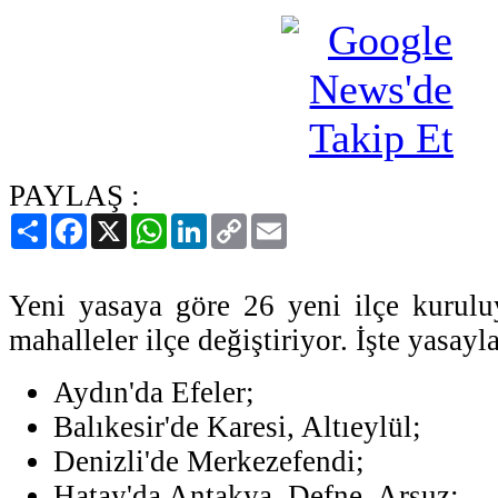
PAYLAŞ :
Paylaş
Facebook
X
WhatsApp
LinkedIn
Copy
Email
Link
Yeni yasaya göre 26 yeni ilçe kuruluy
mahalleler ilçe değiştiriyor. İşte yasayla
Aydın'da Efeler;
Balıkesir'de Karesi, Altıeylül;
Denizli'de Merkezefendi;
Hatay'da Antakya, Defne, Arsuz;