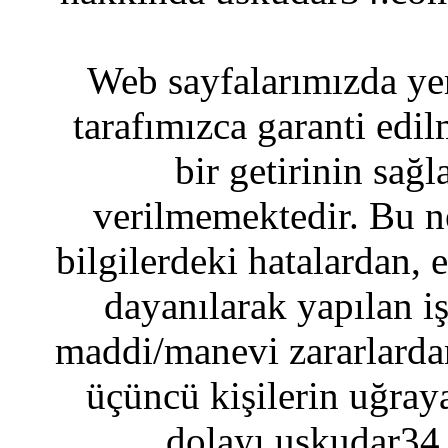
Web sayfalarımızda yer
tarafımızca garanti edil
bir getirinin sağ
verilmemektedir. Bu n
bilgilerdeki hatalardan, 
dayanılarak yapılan i
maddi/manevi zararlardan
üçüncü kişilerin uğraya
dolayı uskudar34