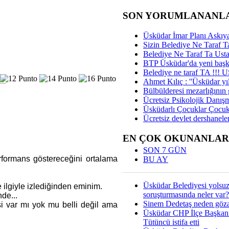
SON YORUMLANANL
Üsküdar İmar Planı Askıya
Sizin Belediye Ne Taraf Ta
Belediye Ne Taraf Ta Ust
BTP Üsküdar'da yeni başka
Belediye ne taraf TA !!!
Ahmet Kılıç : ''Üsküdar yıl
Bülbülderesi mezarlığının gi
Ücretsiz Psikolojik Danış
Üsküdarlı Çocuklar Çocuk
Ücretsiz devlet dershaneler
EN ÇOK OKUNANLAR
SON 7 GÜN
rformans göstereceğini ortalama
BU AY
Üsküdar Belediyesi yolsu
e ilgiyle izlediğinden eminim.
soruşturmasında neler var?
nde...
Sinem Dedetaş neden gözal
isi var mı yok mu belli değil ama
Üsküdar CHP İlçe Başkan
Tütüncü istifa etti