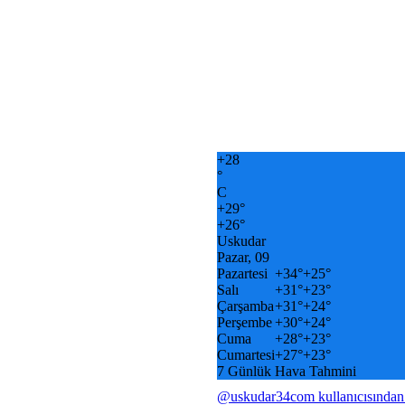
+
28
°
C
+
29°
+
26°
Uskudar
Pazar, 09
Pazartesi
+
34°
+
25°
Salı
+
31°
+
23°
Çarşamba
+
31°
+
24°
Perşembe
+
30°
+
24°
Cuma
+
28°
+
23°
Cumartesi
+
27°
+
23°
7 Günlük Hava Tahmini
@uskudar34com kullanıcısından