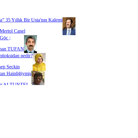
Biz buyuz...
 SOYSEVİNÇ
a” 35 Yıllık Bir Usta'nın Kalemi
Mertol Canel
Göç ;
ihan TUFAN
tioksidan nedir?
ep Seçkin
an Hainliğiymiş
kir ALTUNTEL
adde Bağımlılığı
t Kaymakçı
 Bir Süre De Olsa Burdayız
aş ŞENEL
ti Kalmadı Üstadım!