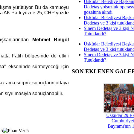
Üsküdar Belediye Başkan
Dedetaş yolsuzluk operas
lışma yürütüyor. Bu da kamuoyu
gözaltına alındı
ada AK Parti yüzde 25, CHP yüzde
Üsküdar Belediyesi Başka
Dedetaş ve 3 kişi tutuklan
Sinem Dedetaş ve 3 kişi 
Tutuklandı?
aşkanlarından
Mehmet
Bingöl
Üsküdar Belediyesi Başka
Dedetaş ve 3 kişi tutuklan
Sinem Dedetaş ve 3 kişi 
hatta Fatih bölgesinde de etkili
Tutuklandı?
ma"
ekseninde sürmeyeceği için
SON EKLENEN GALE
maz ama sürpriz sonuçların ortaya
 sıyrılmasıyla sonuçlanabilir.
Üsküdar 29 E
Cumhuriyet
Bayramı'nın 1