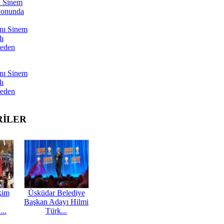
ı Sinem
yonunda
nı Sinem
dı
Neden
nı Sinem
dı
Neden
RİLER
kim
Üsküdar Belediye
Başkan Adayı Hilmi
...
Türk...