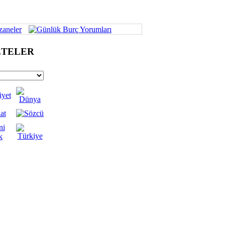
erife PAMUK
özümü ''Riskli Alan Dönüşümü''
in Özdaş
eden Nereye - 2
ETELER
ettin Piraz
barek Olsun Baba!
ra KİRİK
den İyilik Hali
ikar ÖZKAN
adavut Paşa Camii
a GÜMUŞ