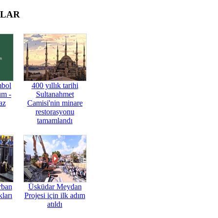
OLAR
mbol
400 yıllık tarihi
üm -
Sultanahmet
az
Camisi'nin minare
restorasyonu
tamamlandı
rban
Üsküdar Meydan
ları
Projesi için ilk adım
atıldı