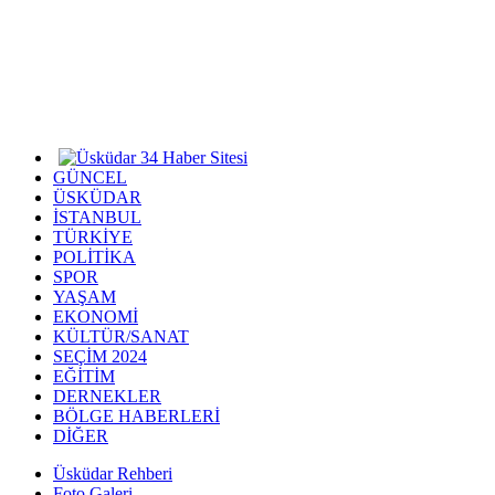
GÜNCEL
ÜSKÜDAR
İSTANBUL
TÜRKİYE
POLİTİKA
SPOR
YAŞAM
EKONOMİ
KÜLTÜR/SANAT
SEÇİM 2024
EĞİTİM
DERNEKLER
BÖLGE HABERLERİ
DİĞER
Üsküdar Rehberi
Foto Galeri