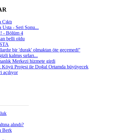
AR
 Çıktı
 Usta - Seri Sonu...
a! - Bölüm 4
n belli oldu
 USTA
lardır bir 'durak' olmaktan öte geçemedi''
zli kalmış sırları...
manlık Merkezi hizmete girdi
 Köyü Projesi ile Doğal Ortamda büyüyecek
i açılıyor
zluk
tına alındı?
ı Berk