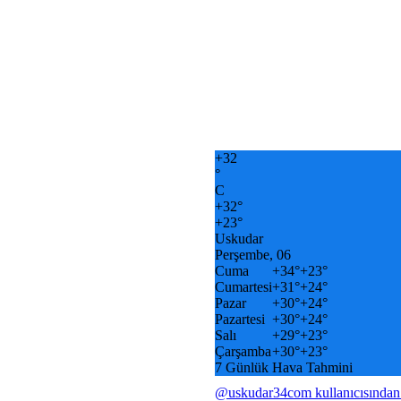
+
32
°
C
+
32°
+
23°
Uskudar
Perşembe, 06
Cuma
+
34°
+
23°
Cumartesi
+
31°
+
24°
Pazar
+
30°
+
24°
Pazartesi
+
30°
+
24°
Salı
+
29°
+
23°
Çarşamba
+
30°
+
23°
7 Günlük Hava Tahmini
@uskudar34com kullanıcısından