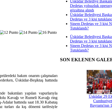
Üsküdar Belediye Başkan
Dedetaş yolsuzluk operas
gözaltına alındı
Üsküdar Belediyesi Başka
Dedetaş ve 3 kişi tutuklan
Sinem Dedetaş ve 3 kişi 
Tutuklandı?
Üsküdar Belediyesi Başka
Dedetaş ve 3 kişi tutuklan
Sinem Dedetaş ve 3 kişi 
Tutuklandı?
SON EKLENEN GALE
prülerdeki bakım onarım çalışmaları
m ederken, Üsküdar-Beşiktaş hattında
de bakımları yapılan vapurlarıyla
Üsküdar 29 E
nadolu Kavağı ve Rumeli Kavağı ring
Cumhuriyet
aş-Adalar hattında saat 18.30 Kabataş
Bayramı'nın 1
z turları da kış dönemi tarifesiyle