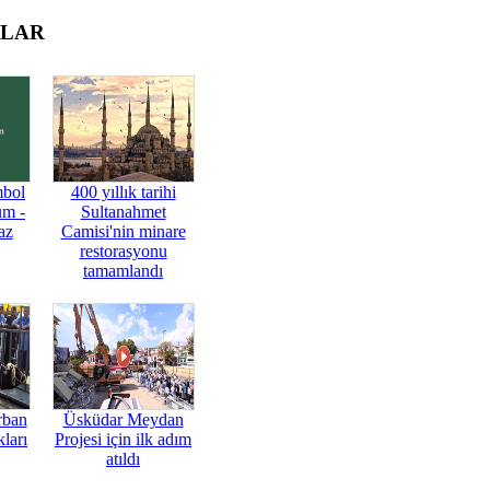
OLAR
mbol
400 yıllık tarihi
üm -
Sultanahmet
az
Camisi'nin minare
restorasyonu
tamamlandı
rban
Üsküdar Meydan
ları
Projesi için ilk adım
atıldı