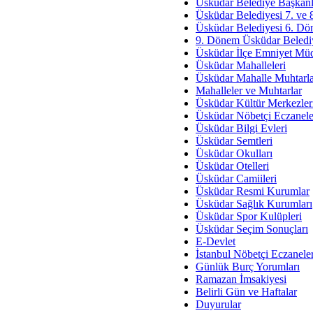
Av. Ş
Üsküdar Belediye Başkanl
Üsküdar Belediyesi 7. ve
İmar Sorunlarının Genel Ç
Üsküdar Belediyesi 6. Dö
9. Dönem Üsküdar Belediy
Çet
Üsküdar İlçe Emniyet Mü
Arakan Ner
Üsküdar Mahalleleri
Üsküdar Mahalle Muhtarla
Hüsam
Mahalleler ve Muhtarlar
Bayramın Mü
Üsküdar Kültür Merkezler
Üsküdar Nöbetçi Eczanele
Es
Üsküdar Bilgi Evleri
Ruhsal Yön
Üsküdar Semtleri
Üsküdar Okulları
Zülf
Üsküdar Otelleri
Üsküdar Kar
Üsküdar Camiileri
Üsküdar Resmi Kurumlar
Mus
Üsküdar Sağlık Kurumları
Üsküdar Spor Kulüpleri
Üsküdar Seçim Sonuçları
E-Devlet
İstanbul Nöbetçi Eczanele
Günlük Burç Yorumları
Ramazan İmsakiyesi
Belirli Gün ve Haftalar
Duyurular