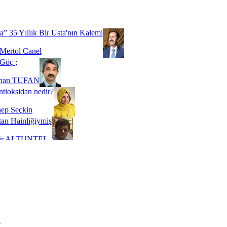
Biz buyuz...
 SOYSEVİNÇ
a” 35 Yıllık Bir Usta'nın Kalemi
Mertol Canel
Göç ;
ihan TUFAN
tioksidan nedir?
ep Seçkin
an Hainliğiymiş
kir ALTUNTEL
adde Bağımlılığı
t Kaymakçı
 Bir Süre De Olsa Burdayız
aş ŞENEL
ti Kalmadı Üstadım!
ı