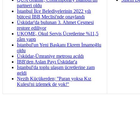
partneri oldu
İstanbul İlçe Belediyelerinin 2022 yılı
bütçesi İBB Meclisi'nde onaylandı
Üsküdar'da bulunan 3. Ahmet Çeşmesi
restore ediliyor
UKOME, Okul Servis Ücretlerine %11,5
zâm yaptı
İstanbul'un Yeni Başkanı Ekrem İmamoğlu
oldu
Üsküdar-Ümraniye metrosu açıldı
İBB'den Aslan Payı Üsküdar'a
İstanbul'da toplu ulaşım ücretlerine zam
geldi
Nezih Küçükerden; ''Paran yoksa Kız
Kulesi'ni izlemek de yok!''