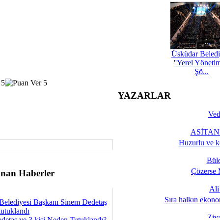
Üsküdar Beledi
''Yerel Yöneti
Şö...
YAZARLAR
Ved
ASİTANE
Huzurlu ve k
Bül
Çözerse 
nan Haberler
Al
Sıra halkın ekono
Belediyesi Başkanı Sinem Dedetaş
tutuklandı
Ziy
detaş ve 3 kişi Neden Tutuklandı?