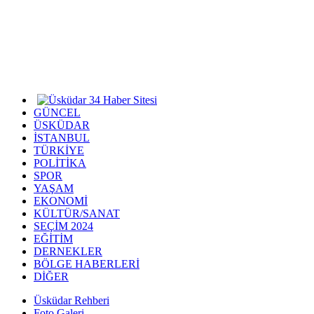
GÜNCEL
ÜSKÜDAR
İSTANBUL
TÜRKİYE
POLİTİKA
SPOR
YAŞAM
EKONOMİ
KÜLTÜR/SANAT
SEÇİM 2024
EĞİTİM
DERNEKLER
BÖLGE HABERLERİ
DİĞER
Üsküdar Rehberi
Foto Galeri