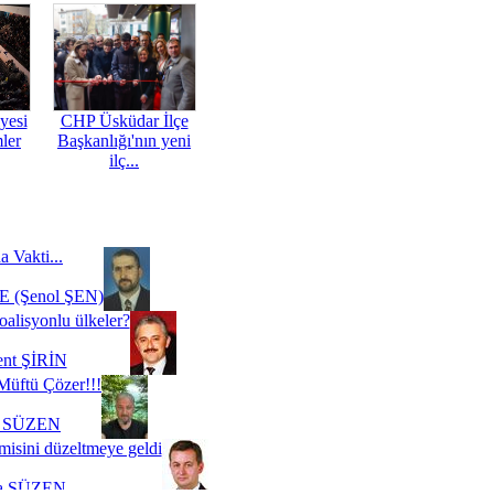
yesi
CHP Üsküdar İlçe
mler
Başkanlığı'nın yeni
ilç...
a Vakti...
 (Şenol ŞEN)
oalisyonlu ülkeler?
ent ŞİRİN
Müftü Çözer!!!
i SÜZEN
misini düzeltmeye geldi
a SÜZEN