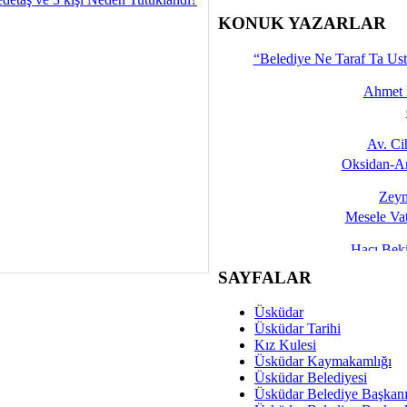
İşte 
KONUK YAZARLAR
Yalçın
“Belediye Ne Taraf Ta Ust
Ahmet 
Av. C
Oksidan-An
Zeyn
Mesele Vat
Hacı Be
Okullarda M
SAYFALAR
Mesu
Üsküdar
Dünya Fani, Ama Kısa
Üsküdar Tarihi
Kız Kulesi
Sav
Üsküdar Kaymakamlığı
Hukukun Adale
Üsküdar Belediyesi
Üsküdar Belediye Başkan