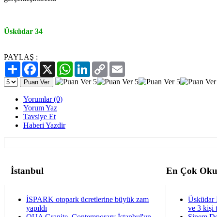
Üsküdar 34
PAYLAŞ :
Paylaş
Facebook
X
WhatsApp
LinkedIn
Copy
Email
Link
Yorumlar (0)
Yorum Yaz
Tavsiye Et
Haberi Yazdir
İstanbul
En Çok Oku
İSPARK otopark ücretlerine büyük zam
Üsküdar 
yapıldı
ve 3 kişi 
QUA Granite, Contemporary İstanbul'un
Sinem De