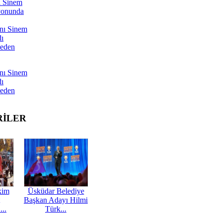
ı Sinem
yonunda
nı Sinem
dı
Neden
nı Sinem
dı
Neden
RİLER
kim
Üsküdar Belediye
Başkan Adayı Hilmi
...
Türk...