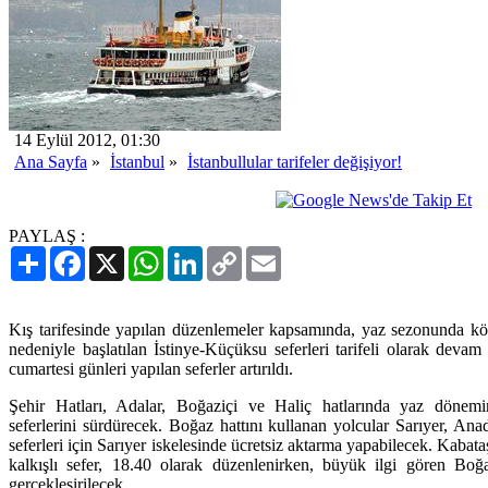
14 Eylül 2012, 01:30
Ana Sayfa
»
İstanbul
»
İstanbullular tarifeler değişiyor!
PAYLAŞ :
Paylaş
Facebook
X
WhatsApp
LinkedIn
Copy
Email
Link
Kış tarifesinde yapılan düzenlemeler kapsamında, yaz sezonunda kö
nedeniyle başlatılan İstinye-Küçüksu seferleri tarifeli olarak deva
cumartesi günleri yapılan seferler artırıldı.
Şehir Hatları, Adalar, Boğaziçi ve Haliç hatlarında yaz dönemin
seferlerini sürdürecek. Boğaz hattını kullanan yolcular Sarıyer, A
seferleri için Sarıyer iskelesinde ücretsiz aktarma yapabilecek. Kabat
kalkışlı sefer, 18.40 olarak düzenlenirken, büyük ilgi gören Boğa
gerçekleşirilecek.