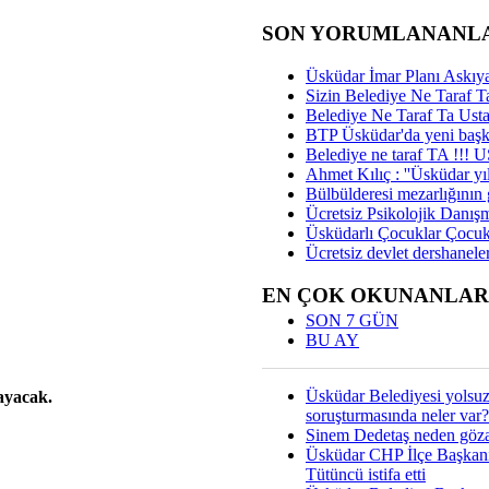
SON YORUMLANANL
Üsküdar İmar Planı Askıya
Sizin Belediye Ne Taraf Ta
Belediye Ne Taraf Ta Ust
BTP Üsküdar'da yeni başka
Belediye ne taraf TA !!!
Ahmet Kılıç : ''Üsküdar yıl
Bülbülderesi mezarlığının gi
Ücretsiz Psikolojik Danış
Üsküdarlı Çocuklar Çocuk
Ücretsiz devlet dershaneler
EN ÇOK OKUNANLAR
SON 7 GÜN
!
BU AY
Üsküdar Belediyesi yolsu
layacak.
soruşturmasında neler var?
Sinem Dedetaş neden gözal
Üsküdar CHP İlçe Başkan
Tütüncü istifa etti