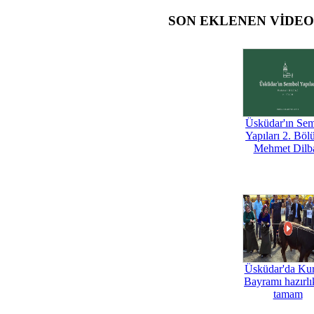
SON EKLENEN VİDE
Üsküdar'ın Se
Yapıları 2. Böl
Mehmet Dilb
Üsküdar'da Ku
Bayramı hazırlık
tamam