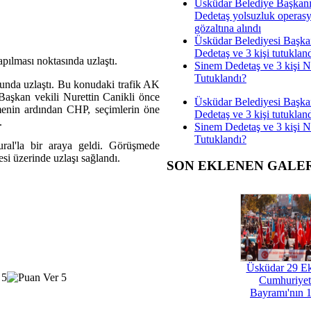
Üsküdar Belediye Başkan
Dedetaş yolsuzluk operas
gözaltına alındı
Üsküdar Belediyesi Başka
Dedetaş ve 3 kişi tutuklan
pılması noktasında uzlaştı.
Sinem Dedetaş ve 3 kişi 
Tutuklandı?
unda uzlaştı. Bu konudaki trafik AK
Başkan vekili Nurettin Canikli önce
Üsküdar Belediyesi Başka
enin ardından CHP, seçimlerin öne
Dedetaş ve 3 kişi tutuklan
.
Sinem Dedetaş ve 3 kişi 
Tutuklandı?
al'la bir araya geldi. Görüşmede
si üzerinde uzlaşı sağlandı.
SON EKLENEN GALE
Üsküdar 29 E
Cumhuriyet
Bayramı'nın 1