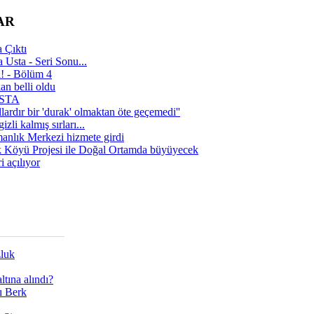
AR
 Çıktı
 Usta - Seri Sonu...
a! - Bölüm 4
n belli oldu
 USTA
lardır bir 'durak' olmaktan öte geçemedi''
zli kalmış sırları...
manlık Merkezi hizmete girdi
 Köyü Projesi ile Doğal Ortamda büyüyecek
i açılıyor
zluk
tına alındı?
ı Berk