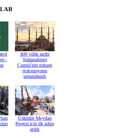
OLAR
mbol
400 yıllık tarihi
üm -
Sultanahmet
az
Camisi'nin minare
restorasyonu
tamamlandı
rban
Üsküdar Meydan
ları
Projesi için ilk adım
atıldı