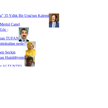
Biz buyuz...
 SOYSEVİNÇ
a” 35 Yıllık Bir Usta'nın Kalemi
Mertol Canel
Göç ;
ihan TUFAN
tioksidan nedir?
ep Seçkin
an Hainliğiymiş
kir ALTUNTEL
adde Bağımlılığı
t Kaymakçı
 Bir Süre De Olsa Burdayız
aş ŞENEL
ti Kalmadı Üstadım!