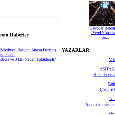
Üsküdar Beledi
''Yerel Yöneti
nan Haberler
Şö...
YAZARLAR
Belediyesi Başkanı Sinem Dedetaş
tutuklandı
detaş ve 3 kişi Neden Tutuklandı?
Ved
ASİTANE
Huzurlu ve k
Bül
Çözerse 
Al
Sıra halkın ekono
Ziy