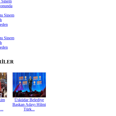
ı Sinem
yonunda
nı Sinem
dı
Neden
nı Sinem
dı
Neden
RİLER
kim
Üsküdar Belediye
Başkan Adayı Hilmi
...
Türk...