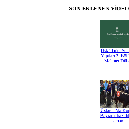
SON EKLENEN VİDE
Üsküdar'ın Se
Yapıları 2. Böl
Mehmet Dilb
Üsküdar'da Ku
Bayramı hazırlık
tamam