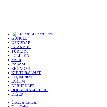
GÜNCEL
ÜSKÜDAR
İSTANBUL
TÜRKİYE
POLİTİKA
SPOR
YAŞAM
EKONOMİ
KÜLTÜR/SANAT
SEÇİM 2024
EĞİTİM
DERNEKLER
BÖLGE HABERLERİ
DİĞER
Üsküdar Rehberi
Foto Galeri