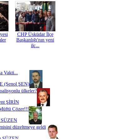
yesi
CHP Üsküdar İlçe
mler
Başkanlığı'nın yeni
ilç...
a Vakti...
 (Şenol ŞEN)
oalisyonlu ülkeler?
ent ŞİRİN
Müftü Çözer!!!
i SÜZEN
misini düzeltmeye geldi
a SÜZEN