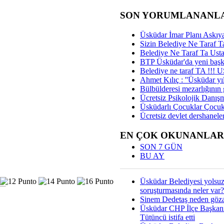
SON YORUMLANANL
Üsküdar İmar Planı Askıya
Sizin Belediye Ne Taraf Ta
Belediye Ne Taraf Ta Ust
BTP Üsküdar'da yeni başka
Belediye ne taraf TA !!!
Ahmet Kılıç : ''Üsküdar yıl
Bülbülderesi mezarlığının gi
Ücretsiz Psikolojik Danış
Üsküdarlı Çocuklar Çocuk
Ücretsiz devlet dershaneler
EN ÇOK OKUNANLAR
SON 7 GÜN
BU AY
Üsküdar Belediyesi yolsu
soruşturmasında neler var?
Sinem Dedetaş neden gözal
Üsküdar CHP İlçe Başkan
Tütüncü istifa etti