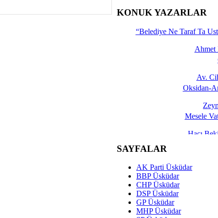
İşte 
KONUK YAZARLAR
Yalçın
“Belediye Ne Taraf Ta Ust
Ahmet 
Av. C
Oksidan-An
Zeyn
Mesele Vat
Hacı Be
Okullarda M
SAYFALAR
Mesu
AK Parti Üsküdar
Dünya Fani, Ama Kısa
BBP Üsküdar
CHP Üsküdar
Sav
DSP Üsküdar
Hukukun Adale
GP Üsküdar
MHP Üsküdar