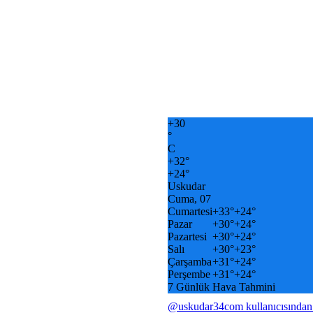
+
30
°
C
+
32°
+
24°
Uskudar
Cuma, 07
Cumartesi
+
33°
+
24°
Pazar
+
30°
+
24°
Pazartesi
+
30°
+
24°
Salı
+
30°
+
23°
Çarşamba
+
31°
+
24°
Perşembe
+
31°
+
24°
7 Günlük Hava Tahmini
@uskudar34com kullanıcısından