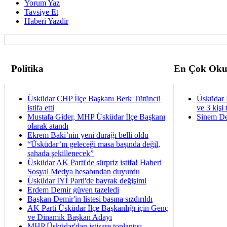
Yorum Yaz
Tavsiye Et
Haberi Yazdir
Politika
En Çok Oku
Üsküdar CHP İlçe Başkanı Berk Tütüncü
Üsküdar 
istifa etti
ve 3 kişi 
Mustafa Gider, MHP Üsküdar İlçe Başkanı
Sinem De
olarak atandı
Ekrem Baki’nin yeni durağı belli oldu
“Üsküdar’ın geleceği masa başında değil,
sahada şekillenecek”
Üsküdar AK Parti'de sürpriz istifa! Haberi
Sosyal Medya hesabından duyurdu
Üsküdar İYİ Parti'de bayrak değişimi
Erdem Demir güven tazeledi
Başkan Demir'in listesi basına sızdırıldı
AK Parti Üsküdar İlçe Başkanlığı için Genç
ve Dinamik Başkan Adayı
MHP Üsküdar'dan istişare toplantısı