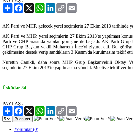
PAYLAŞ :
Paylaş
Facebook
X
WhatsApp
LinkedIn
Copy
Email
Link
AK Parti ve MHP, gelecek yerel seçimlerin 27 Ekim 2013 tarihinde ya
AK Parti ve MHP, yerel seçimlerin 27 Ekim 2013'te yapılması konus
Parti ve CHP arasında yapılan görüşme ile başladı. AK Parti Grup 
CHP Grup Başkan vekili Muharrem İnce'yi ziyaret etti. Bu görüşm
çekilmesine destek verip sandıkların 3 Kasım'da kurulmasını teklif etti
Nurettin Canikli, daha sonra MHP Grup Başkanvekili Oktay Vur
seçimlerin 27 Ekim 2013'te yapılmasına yönelik Meclis'e teklif verilme
Üsküdar 34
PAYLAŞ :
Paylaş
Facebook
X
WhatsApp
LinkedIn
Copy
Email
Link
Yorumlar (0)