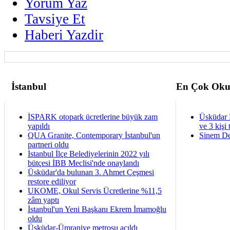
Yorum Yaz
Tavsiye Et
Haberi Yazdir
İstanbul
En Çok Oku
İSPARK otopark ücretlerine büyük zam
Üsküdar 
yapıldı
ve 3 kişi 
QUA Granite, Contemporary İstanbul'un
Sinem De
partneri oldu
İstanbul İlçe Belediyelerinin 2022 yılı
bütçesi İBB Meclisi'nde onaylandı
Üsküdar'da bulunan 3. Ahmet Çeşmesi
restore ediliyor
UKOME, Okul Servis Ücretlerine %11,5
zâm yaptı
İstanbul'un Yeni Başkanı Ekrem İmamoğlu
oldu
Üsküdar-Ümraniye metrosu açıldı