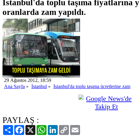
İstanbul'da toplu taşıma fiyatlarına 
oranlarda zam yapıldı.
29 Ağustos 2012, 18:59
Ana Sayfa
»
İstanbul
»
İstanbul'da toplu taşıma ücretlerine zam
PAYLAŞ :
Paylaş
Facebook
X
WhatsApp
LinkedIn
Copy
Email
Link