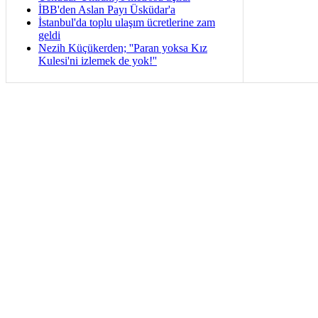
İBB'den Aslan Payı Üsküdar'a
İstanbul'da toplu ulaşım ücretlerine zam
geldi
Nezih Küçükerden; ''Paran yoksa Kız
Kulesi'ni izlemek de yok!''