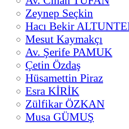
Av. Cihan TUFAN
Zeynep Seçkin
Hacı Bekir ALTUNTE
Mesut Kaymakçı
Av. Şerife PAMUK
Çetin Özdaş
Hüsamettin Piraz
Esra KİRİK
Zülfikar ÖZKAN
Musa GÜMUŞ