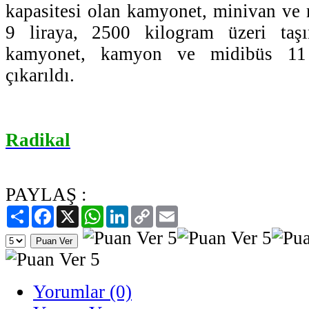
kapasitesi olan kamyonet, minivan ve 
9 liraya, 2500 kilogram üzeri taşı
kamyonet, kamyon ve midibüs 11 
çıkarıldı.
Radikal
PAYLAŞ :
Paylaş
Facebook
X
WhatsApp
LinkedIn
Copy
Email
Link
Yorumlar (0)