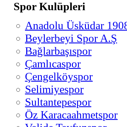
Spor Kulüpleri
Anadolu Üsküdar 190
Beylerbeyi Spor A.Ş
Bağlarbaşıspor
Çamlıcaspor
Çengelköyspor
Selimiyespor
Sultantepespor
Öz Karacaahmetspor