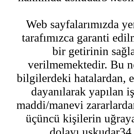
Web sayfalarımızda yer
tarafımızca garanti edil
bir getirinin sağ
verilmemektedir. Bu n
bilgilerdeki hatalardan, 
dayanılarak yapılan i
maddi/manevi zararlardan
üçüncü kişilerin uğraya
dolayı uskudar34