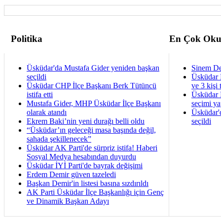
Politika
En Çok Oku
Üsküdar'da Mustafa Gider yeniden başkan
Sinem De
seçildi
Üsküdar 
Üsküdar CHP İlçe Başkanı Berk Tütüncü
ve 3 kişi 
istifa etti
Üsküdar B
Mustafa Gider, MHP Üsküdar İlçe Başkanı
seçimi ya
olarak atandı
Üsküdar'
Ekrem Baki’nin yeni durağı belli oldu
seçildi
“Üsküdar’ın geleceği masa başında değil,
sahada şekillenecek”
Üsküdar AK Parti'de sürpriz istifa! Haberi
Sosyal Medya hesabından duyurdu
Üsküdar İYİ Parti'de bayrak değişimi
Erdem Demir güven tazeledi
Başkan Demir'in listesi basına sızdırıldı
AK Parti Üsküdar İlçe Başkanlığı için Genç
ve Dinamik Başkan Adayı