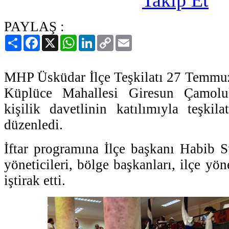
PAYLAŞ :
Paylaş
Facebook
X
WhatsApp
LinkedIn
Copy
Email
Link
MHP Üsküdar İlçe Teşkilatı 27 Temm
Küplüce Mahallesi Giresun Çamolu
kişilik davetlinin katılımıyla teşkila
düzenledi.
İftar programına İlçe başkanı Habib Su
yöneticileri, bölge başkanları, ilçe yöne
iştirak etti.