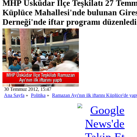
MHP Üsküdar İlçe Teşkilatı 27 Tem
Küplüce Mahallesi'nde bulunan Gir
Derneği'nde iftar programı düzenledi
30 Temmuz 2012, 15:47
Ana Sayfa
»
Politika
»
Ramazan Ayı'nın ilk iftarını Küplüce'de yapt