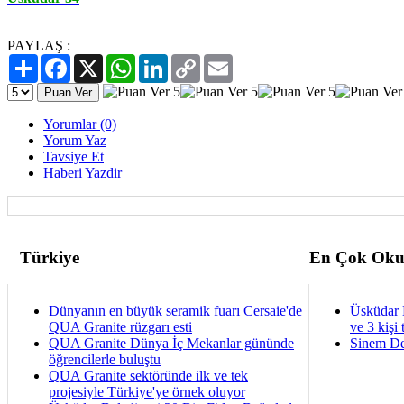
PAYLAŞ :
Paylaş
Facebook
X
WhatsApp
LinkedIn
Copy
Email
Link
Yorumlar (0)
Yorum Yaz
Tavsiye Et
Haberi Yazdir
Türkiye
En Çok Oku
Dünyanın en büyük seramik fuarı Cersaie'de
Üsküdar 
QUA Granite rüzgarı esti
ve 3 kişi 
QUA Granite Dünya İç Mekanlar gününde
Sinem De
öğrencilerle buluştu
QUA Granite sektöründe ilk ve tek
projesiyle Türkiye'ye örnek oluyor