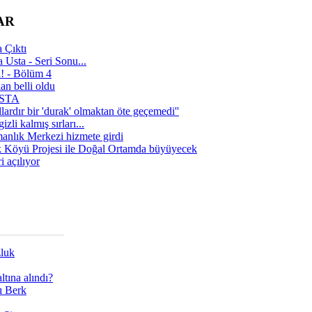
AR
 Çıktı
 Usta - Seri Sonu...
a! - Bölüm 4
n belli oldu
 USTA
lardır bir 'durak' olmaktan öte geçemedi''
zli kalmış sırları...
manlık Merkezi hizmete girdi
 Köyü Projesi ile Doğal Ortamda büyüyecek
i açılıyor
zluk
tına alındı?
ı Berk