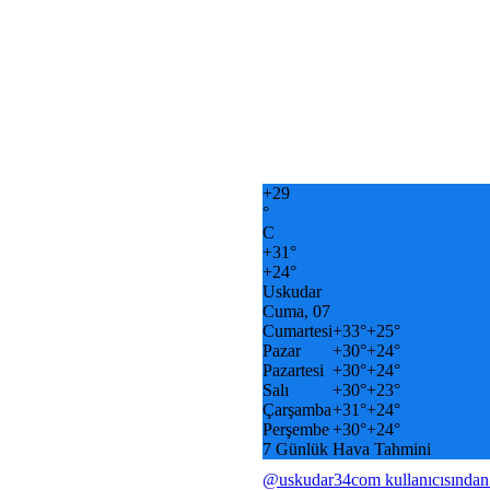
+
29
°
C
+
31°
+
24°
Uskudar
Cuma, 07
Cumartesi
+
33°
+
25°
Pazar
+
30°
+
24°
Pazartesi
+
30°
+
24°
Salı
+
30°
+
23°
Çarşamba
+
31°
+
24°
Perşembe
+
30°
+
24°
7 Günlük Hava Tahmini
@uskudar34com kullanıcısından