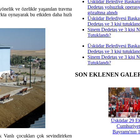
Üsküdar Belediye Başkan
Dedetaş yolsuzluk operas
yönelik ve özelikle yaşanılan travma
gözaltına alındı
rkta oynayarak bu etkiden daha hızlı
Üsküdar Belediyesi Başka
Dedetaş ve 3 kişi tutuklan
Sinem Dedetaş ve 3 kişi 
Tutuklandı?
Üsküdar Belediyesi Başka
Dedetaş ve 3 kişi tutuklan
Sinem Dedetaş ve 3 kişi 
Tutuklandı?
SON EKLENEN GALE
Üsküdar 29 E
Cumhuriyet
Bayramı'nın 1
k Vanlı çocukları çok sevindirirken