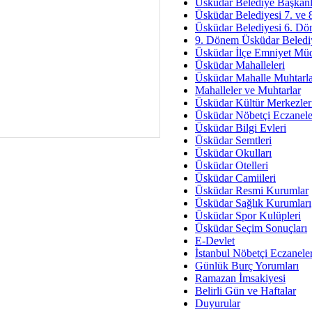
Av. Ş
Üsküdar Belediye Başkanl
Üsküdar Belediyesi 7. ve
İmar Sorunlarının Genel Ç
Üsküdar Belediyesi 6. Dö
9. Dönem Üsküdar Belediy
Çet
Üsküdar İlçe Emniyet Mü
Arakan Ner
Üsküdar Mahalleleri
Üsküdar Mahalle Muhtarla
Hüsam
Mahalleler ve Muhtarlar
Bayramın Mü
Üsküdar Kültür Merkezler
Üsküdar Nöbetçi Eczanele
Es
Üsküdar Bilgi Evleri
Ruhsal Yön
Üsküdar Semtleri
Üsküdar Okulları
Zülf
Üsküdar Otelleri
Üsküdar Kar
Üsküdar Camiileri
Üsküdar Resmi Kurumlar
Mus
Üsküdar Sağlık Kurumları
Üsküdar Spor Kulüpleri
Üsküdar Seçim Sonuçları
E-Devlet
İstanbul Nöbetçi Eczanele
Günlük Burç Yorumları
Ramazan İmsakiyesi
Belirli Gün ve Haftalar
Duyurular