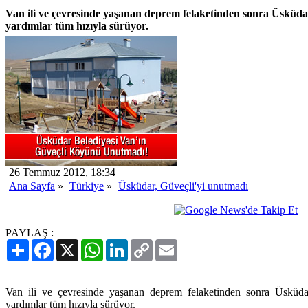
Van ili ve çevresinde yaşanan deprem felaketinden sonra Üsküdar
yardımlar tüm hızıyla sürüyor.
26 Temmuz 2012, 18:34
Ana Sayfa
»
Türkiye
»
Üsküdar, Güveçli'yi unutmadı
PAYLAŞ :
Paylaş
Facebook
X
WhatsApp
LinkedIn
Copy
Email
Link
Van ili ve çevresinde yaşanan deprem felaketinden sonra Üsküdar
yardımlar tüm hızıyla sürüyor.