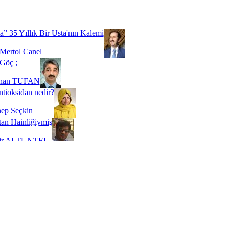
Biz buyuz...
 SOYSEVİNÇ
a” 35 Yıllık Bir Usta'nın Kalemi
Mertol Canel
Göç ;
ihan TUFAN
tioksidan nedir?
ep Seçkin
an Hainliğiymiş
kir ALTUNTEL
adde Bağımlılığı
t Kaymakçı
 Bir Süre De Olsa Burdayız
aş ŞENEL
ti Kalmadı Üstadım!
ı