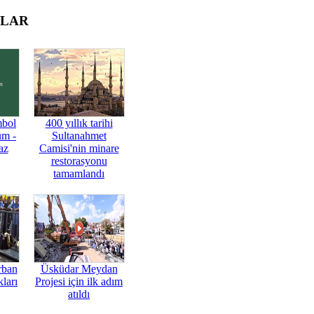
OLAR
mbol
400 yıllık tarihi
üm -
Sultanahmet
az
Camisi'nin minare
restorasyonu
tamamlandı
rban
Üsküdar Meydan
ları
Projesi için ilk adım
atıldı