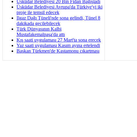
Üsküdar Belediyesi 20 Bin Fidan Bağışladı
Üsküdar Belediyesi Avrupa'da Türkiye'yi iki
proje ile temsil edecek
Ilgaz Dağı Tüneli'nde sona gelindi, Tünel 8
dakikada geçilebilecek
Türk Dünyasının Kalbi
Mustafakemalpaşa'da attı
Kış saati uygulaması 27 Mart'ta sona erecek
Yaz saati uygulaması Kasım ayına ertelendi
Başkan Türkmen'de Kastamonu çıkartması