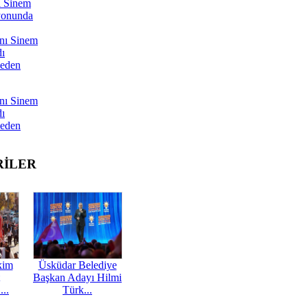
ı Sinem
yonunda
nı Sinem
dı
Neden
nı Sinem
dı
Neden
RİLER
kim
Üsküdar Belediye
Başkan Adayı Hilmi
...
Türk...