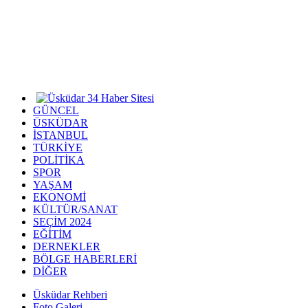
GÜNCEL
ÜSKÜDAR
İSTANBUL
TÜRKİYE
POLİTİKA
SPOR
YAŞAM
EKONOMİ
KÜLTÜR/SANAT
SEÇİM 2024
EĞİTİM
DERNEKLER
BÖLGE HABERLERİ
DİĞER
Üsküdar Rehberi
Foto Galeri