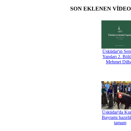
SON EKLENEN VİDE
Üsküdar'ın Se
Yapıları 2. Böl
Mehmet Dilb
Üsküdar'da Ku
Bayramı hazırlık
tamam