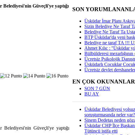
 Belediyesi'nin Güveçli'ye yaptığı
SON YORUMLANANL
Üsküdar İmar Planı Askıya
Sizin Belediye Ne Taraf Ta
Belediye Ne Taraf Ta Ust
BTP Üsküdar'da yeni başka
Belediye ne taraf TA !!!
Ahmet Kılıç : ''Üsküdar yıl
Bülbülderesi mezarlığının gi
Ücretsiz Psikolojik Danış
Üsküdarlı Çocuklar Çocuk
Ücretsiz devlet dershaneler
EN ÇOK OKUNANLAR
SON 7 GÜN
BU AY
Üsküdar Belediyesi yolsu
soruşturmasında neler var?
Sinem Dedetaş neden gözal
Üsküdar CHP İlçe Başkan
 Belediyesi'nin Güveçli'ye yaptığı
Tütüncü istifa etti