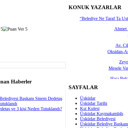
İşte 
KONUK YAZARLAR
Yalçın
“Belediye Ne Taraf Ta Ust
Ahmet 
Av. C
Oksidan-An
Zeyn
Mesele Vat
Hacı Be
nan Haberler
Okullarda M
SAYFALAR
Mesu
Üsküdar
Belediyesi Başkanı Sinem Dedetaş
Dünya Fani, Ama Kısa
Üsküdar Tarihi
tutuklandı
Kız Kulesi
detaş ve 3 kişi Neden Tutuklandı?
Sav
Üsküdar Kaymakamlığı
Hukukun Adale
Üsküdar Belediyesi
Üsküdar Belediye Başkan