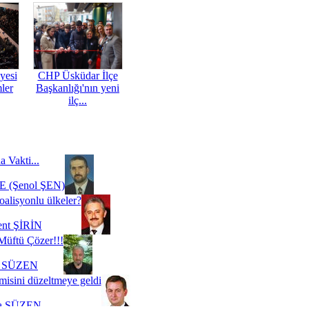
yesi
CHP Üsküdar İlçe
mler
Başkanlığı'nın yeni
ilç...
a Vakti...
 (Şenol ŞEN)
oalisyonlu ülkeler?
ent ŞİRİN
Müftü Çözer!!!
i SÜZEN
misini düzeltmeye geldi
a SÜZEN