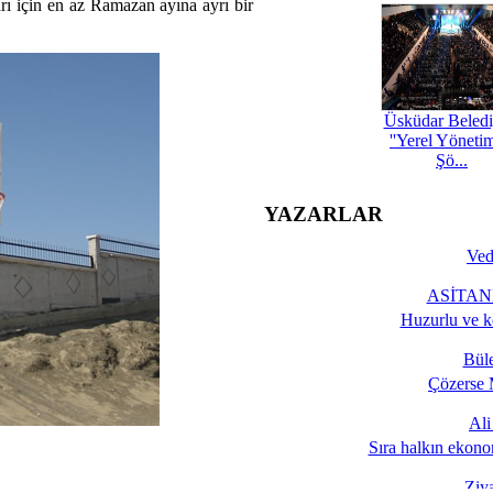
ı için en az Ramazan ayına ayrı bir
Üsküdar Beledi
''Yerel Yöneti
Şö...
YAZARLAR
Ved
ASİTANE
Huzurlu ve k
Bül
Çözerse 
Al
Sıra halkın ekono
Ziy