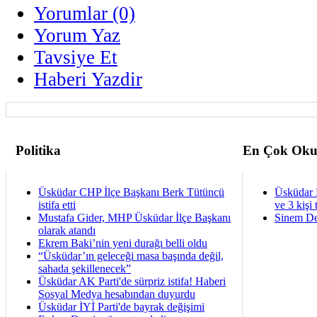
Yorumlar (0)
Yorum Yaz
Tavsiye Et
Haberi Yazdir
Politika
En Çok Oku
Üsküdar CHP İlçe Başkanı Berk Tütüncü
Üsküdar 
istifa etti
ve 3 kişi 
Mustafa Gider, MHP Üsküdar İlçe Başkanı
Sinem De
olarak atandı
Ekrem Baki’nin yeni durağı belli oldu
“Üsküdar’ın geleceği masa başında değil,
sahada şekillenecek”
Üsküdar AK Parti'de sürpriz istifa! Haberi
Sosyal Medya hesabından duyurdu
Üsküdar İYİ Parti'de bayrak değişimi