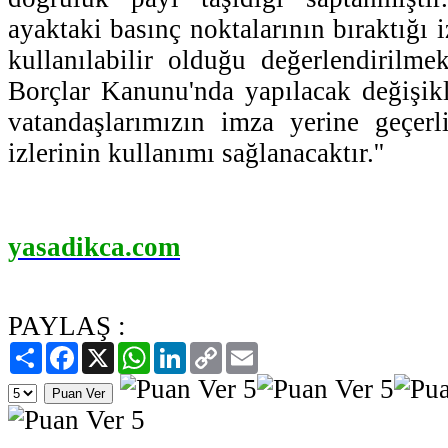
ayaktaki basınç noktalarının bıraktığı i
kullanılabilir olduğu değerlendirilme
Borçlar Kanunu'nda yapılacak değişikl
vatandaşlarımızın imza yerine geçer
izlerinin kullanımı sağlanacaktır.''
yasadikca.com
PAYLAŞ :
Paylaş
Facebook
X
WhatsApp
LinkedIn
Copy
Email
Link