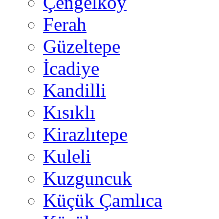
Çengelköy
Ferah
Güzeltepe
İcadiye
Kandilli
Kısıklı
Kirazlıtepe
Kuleli
Kuzguncuk
Küçük Çamlıca