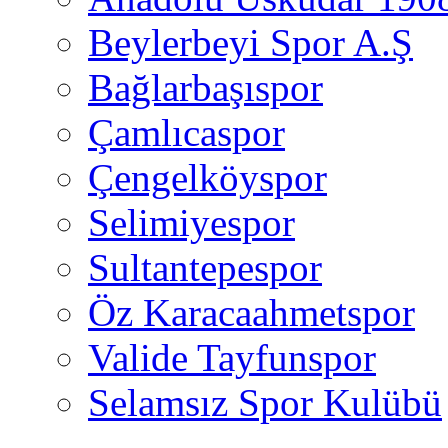
Beylerbeyi Spor A.Ş
Bağlarbaşıspor
Çamlıcaspor
Çengelköyspor
Selimiyespor
Sultantepespor
Öz Karacaahmetspor
Valide Tayfunspor
Selamsız Spor Kulübü