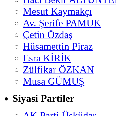
Mesut Kaymakçı
Av. Şerife PAMUK
Çetin Özdaş
Hüsamettin Piraz
Esra KİRİK
Zülfikar ÖZKAN
Musa GÜMUŞ
Siyasi Partiler
AK Parti Üsküdar