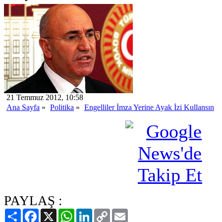
21 Temmuz 2012, 10:58
Ana Sayfa
»
Politika
»
Engelliler İmza Yerine Ayak İzi Kullansın
PAYLAŞ :
Paylaş
Facebook
X
WhatsApp
LinkedIn
Copy
Email
Link