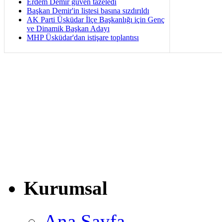
Erdem Demir güven tazeledi
Başkan Demir'in listesi basına sızdırıldı
AK Parti Üsküdar İlçe Başkanlığı için Genç
ve Dinamik Başkan Adayı
MHP Üsküdar'dan istişare toplantısı
Kurumsal
Ana Sayfa