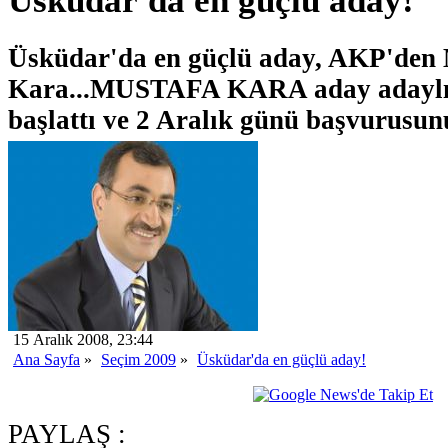
Üsküdar'da en güçlü aday!
Üsküdar'da en güçlü aday, AKP'den
Kara...MUSTAFA KARA aday adaylı
başlattı ve 2 Aralık günü başvurusun
15 Aralık 2008, 23:44
Ana Sayfa
»
Seçim 2009
»
Üsküdar'da en güçlü aday!
PAYLAŞ :