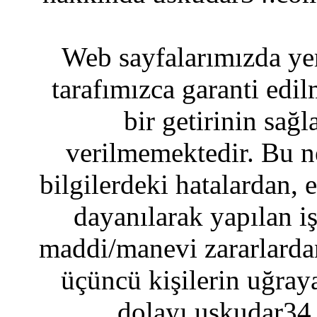
Web sayfalarımızda yer
tarafımızca garanti edil
bir getirinin sağ
verilmemektedir. Bu n
bilgilerdeki hatalardan, 
dayanılarak yapılan i
maddi/manevi zararlardan
üçüncü kişilerin uğraya
dolayı uskudar34