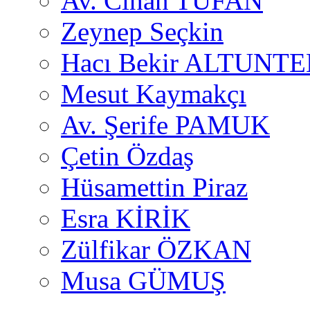
Av. Cihan TUFAN
Zeynep Seçkin
Hacı Bekir ALTUNTE
Mesut Kaymakçı
Av. Şerife PAMUK
Çetin Özdaş
Hüsamettin Piraz
Esra KİRİK
Zülfikar ÖZKAN
Musa GÜMUŞ