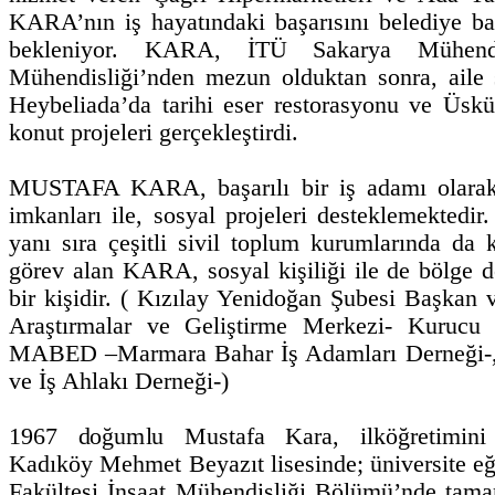
KARA’nın iş hayatındaki başarısını belediye ba
bekleniyor. KARA, İTÜ Sakarya Mühendis
Mühendisliği’nden mezun olduktan sonra, aile 
Heybeliada’da tarihi eser restorasyonu ve Üskü
konut projeleri gerçekleştirdi.
MUSTAFA KARA, başarılı bir iş adamı olarak
imkanları ile, sosyal projeleri desteklemektedir.
yanı sıra çeşitli sivil toplum kurumlarında da 
görev alan KARA, sosyal kişiliği ile de bölge d
bir kişidir. ( Kızılay Yenidoğan Şubesi Başkan
Araştırmalar ve Geliştirme Merkezi- Kurucu 
MABED –Marmara Bahar İş Adamları Derneği-, 
ve İş Ahlakı Derneği-)
1967 doğumlu Mustafa Kara, ilköğretimini K
Kadıköy Mehmet Beyazıt lisesinde; üniversite eğ
Fakültesi İnşaat Mühendisliği Bölümü’nde tama