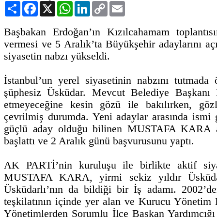
Paylaş
Facebook
X
WhatsApp
LinkedIn
Copy
Email
Link
Başbakan Erdoğan’ın Kızılcahamam toplantısın
vermesi ve 5 Aralık’ta Büyükşehir adaylarını aç
siyasetin nabzı yükseldi.
İstanbul’un yerel siyasetinin nabzını tutmada 
şüphesiz Üsküdar. Mevcut Belediye Başkanı
etmeyeceğine kesin gözü ile bakılırken, gözl
çevrilmiş durumda. Yeni adaylar arasında ism
güçlü aday olduğu bilinen MUSTAFA KARA a
başlattı ve 2 Aralık günü başvurusunu yaptı.
AK PARTİ’nin kuruluşu ile birlikte aktif siy
MUSTAFA KARA, yirmi sekiz yıldır Üsküdar
Üsküdarlı’nın da bildiği bir İş adamı. 2002’d
teşkilatının içinde yer alan ve Kurucu Yönetim 
Yönetimlerden Sorumlu İlçe Başkan Yardımcığı