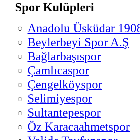
Spor Kulüpleri
Anadolu Üsküdar 190
Beylerbeyi Spor A.Ş
Bağlarbaşıspor
Çamlıcaspor
Çengelköyspor
Selimiyespor
Sultantepespor
Öz Karacaahmetspor