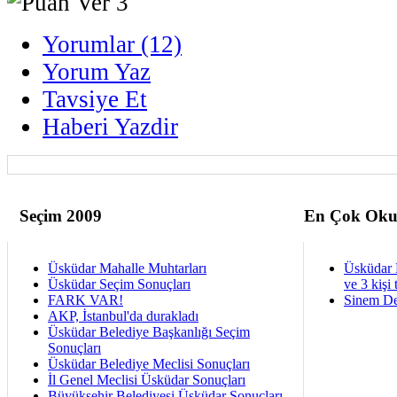
Yorumlar (12)
Yorum Yaz
Tavsiye Et
Haberi Yazdir
Seçim 2009
En Çok Oku
Üsküdar Mahalle Muhtarları
Üsküdar 
Üsküdar Seçim Sonuçları
ve 3 kişi 
FARK VAR!
Sinem De
AKP, İstanbul'da durakladı
Üsküdar Belediye Başkanlığı Seçim
Sonuçları
Üsküdar Belediye Meclisi Sonuçları
İl Genel Meclisi Üsküdar Sonuçları
Büyüksehir Belediyesi Üsküdar Sonuçları