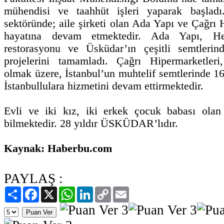
mühendisi ve taahhüt işleri yaparak başlad
sektöründe; aile şirketi olan Ada Yapı ve Çağrı H
hayatına devam etmektedir. Ada Yapı, Hey
restorasyonu ve Üsküdar’ın çeşitli semtlerin
projelerini tamamladı. Çağrı Hipermarketler
olmak üzere, İstanbul’un muhtelif semtlerinde 16
İstanbullulara hizmetini devam ettirmektedir.
Evli ve iki kız, iki erkek çocuk babası olan
bilmektedir. 28 yıldır ÜSKÜDAR’lıdır.
Kaynak: Haberbu.com
PAYLAŞ :
Paylaş
Facebook
X
WhatsApp
LinkedIn
Copy
Email
Link