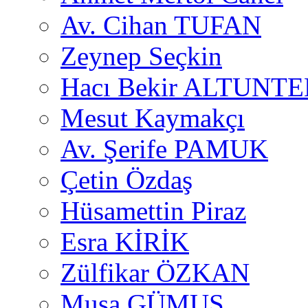
Av. Cihan TUFAN
Zeynep Seçkin
Hacı Bekir ALTUNTE
Mesut Kaymakçı
Av. Şerife PAMUK
Çetin Özdaş
Hüsamettin Piraz
Esra KİRİK
Zülfikar ÖZKAN
Musa GÜMUŞ