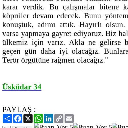
karar verdik. Bu çalışmalar bitene k
köprüler devam edecek. Bunu yöntem
konuştuk, adımı attık. Hayırlı olsun
varsa yapmaya gayret ediyoruz. Biz hal
ülkemiz için varız. Akla ne gelirse 
geçen gün daha iyi olacağız. Bunlar
Terör örgütüne rağmen olacağız.''
Üsküdar 34
PAYLAŞ :
Paylaş
Facebook
X
WhatsApp
LinkedIn
Copy
Email
Link