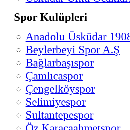
Spor Kulüpleri
Anadolu Üsküdar 190
Beylerbeyi Spor A.Ş
Bağlarbaşıspor
Çamlıcaspor
Çengelköyspor
Selimiyespor
Sultantepespor
Öz Karacaahmetspor