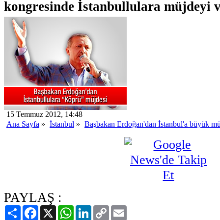
kongresinde İstanbullulara müjdeyi v
15 Temmuz 2012, 14:48
Ana Sayfa
»
İstanbul
»
Başbakan Erdoğan'dan İstanbul'a büyük m
PAYLAŞ :
Paylaş
Facebook
X
WhatsApp
LinkedIn
Copy
Email
Link