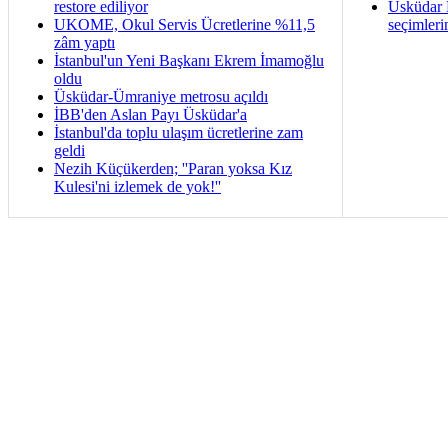
restore ediliyor
Üsküdar B
UKOME, Okul Servis Ücretlerine %11,5
seçimleri
zâm yaptı
İstanbul'un Yeni Başkanı Ekrem İmamoğlu
oldu
Üsküdar-Ümraniye metrosu açıldı
İBB'den Aslan Payı Üsküdar'a
İstanbul'da toplu ulaşım ücretlerine zam
geldi
Nezih Küçükerden; ''Paran yoksa Kız
Kulesi'ni izlemek de yok!''