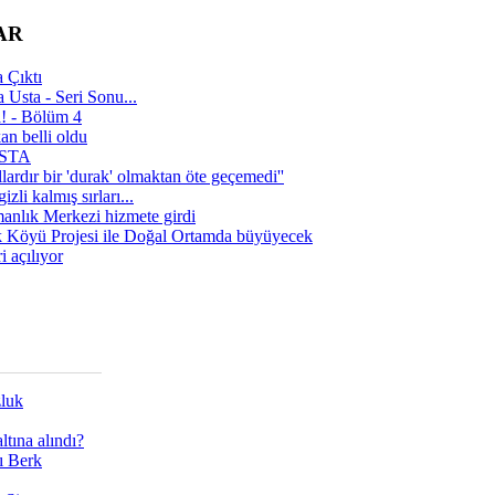
AR
 Çıktı
 Usta - Seri Sonu...
a! - Bölüm 4
n belli oldu
 USTA
lardır bir 'durak' olmaktan öte geçemedi''
zli kalmış sırları...
manlık Merkezi hizmete girdi
 Köyü Projesi ile Doğal Ortamda büyüyecek
i açılıyor
zluk
tına alındı?
ı Berk