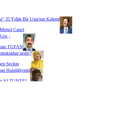
Biz buyuz...
 SOYSEVİNÇ
a” 35 Yıllık Bir Usta'nın Kalemi
Mertol Canel
Göç ;
ihan TUFAN
tioksidan nedir?
ep Seçkin
an Hainliğiymiş
kir ALTUNTEL
adde Bağımlılığı
t Kaymakçı
 Bir Süre De Olsa Burdayız
aş ŞENEL
ti Kalmadı Üstadım!