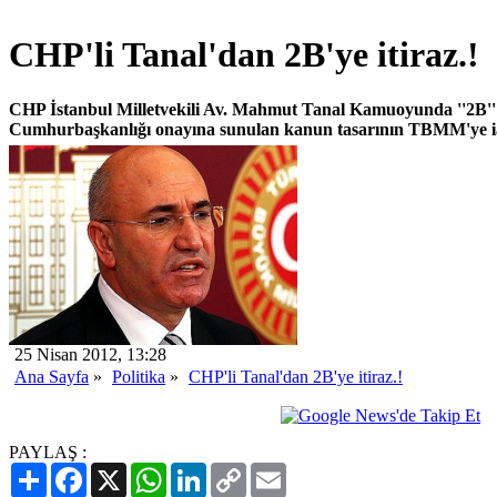
CHP'li Tanal'dan 2B'ye itiraz.!
CHP İstanbul Milletvekili Av. Mahmut Tanal Kamuoyunda ''2B'' 
Cumhurbaşkanlığı onayına sunulan kanun tasarının TBMM'ye iad
25 Nisan 2012, 13:28
Ana Sayfa
»
Politika
»
CHP'li Tanal'dan 2B'ye itiraz.!
PAYLAŞ :
Paylaş
Facebook
X
WhatsApp
LinkedIn
Copy
Email
Link