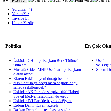
Yorumlar (4)
Yorum Yaz
Tavsiye Et
Haberi Yazdir
Politika
En Çok Oku
Üsküdar CHP İlçe Başkanı Berk Tütüncü
Üsküdar 
istifa etti
ve 3 kişi 
Mustafa Gider, MHP Üsküdar İlçe Başkanı
Sinem De
olarak atandı
Ekrem Baki’nin yeni durağı belli oldu
“Üsküdar’ın geleceği masa başında değil,
sahada şekillenecek”
Üsküdar AK Parti'de sürpriz istifa! Haberi
Sosyal Medya hesabından duyurdu
Üsküdar İYİ Parti'de bayrak değişimi
Erdem Demir güven tazeledi
Başkan Demir'in listesi basına sızdırıldı