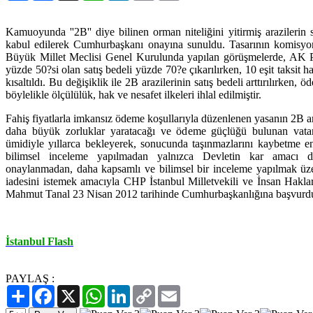
Kamuoyunda ''2B'' diye bilinen orman niteliğini yitirmiş arazilerin 
kabul edilerek Cumhurbaşkanı onayına sunuldu. Tasarının komisyo
Büyük Millet Meclisi Genel Kurulunda yapılan görüşmelerde, AK Par
yüzde 50?si olan satış bedeli yüzde 70?e çıkarılırken, 10 eşit taksit 
kısaltıldı. Bu değişiklik ile 2B arazilerinin satış bedeli arttırılırken, ö
böylelikle ölçülülük, hak ve nesafet ilkeleri ihlal edilmiştir.
Fahiş fiyatlarla imkansız ödeme koşullarıyla düzenlenen yasanın 2B ar
daha büyük zorluklar yaratacağı ve ödeme güçlüğü bulunan vatand
ümidiyle yıllarca bekleyerek, sonucunda taşınmazlarını kaybetme en
bilimsel inceleme yapılmadan yalnızca Devletin kar amacı dü
onaylanmadan, daha kapsamlı ve bilimsel bir inceleme yapılmak üz
iadesini istemek amacıyla CHP İstanbul Milletvekili ve İnsan Hakl
Mahmut Tanal 23 Nisan 2012 tarihinde Cumhurbaşkanlığına başvurd
İstanbul Flash
PAYLAŞ :
Paylaş
Facebook
X
WhatsApp
LinkedIn
Copy
Email
Link