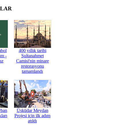
OLAR
mbol
400 yıllık tarihi
üm -
Sultanahmet
az
Camisi'nin minare
restorasyonu
tamamlandı
rban
Üsküdar Meydan
ları
Projesi için ilk adım
atıldı