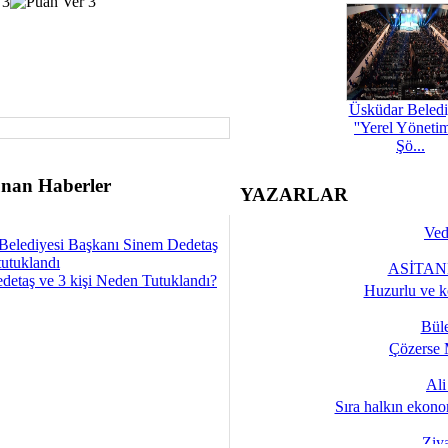
Üsküdar Beledi
''Yerel Yöneti
Şö...
nan Haberler
YAZARLAR
Ved
Belediyesi Başkanı Sinem Dedetaş
tutuklandı
ASİTANE
detaş ve 3 kişi Neden Tutuklandı?
Huzurlu ve k
Bül
Çözerse 
Al
Sıra halkın ekono
Ziy