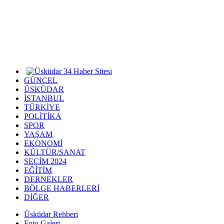
GÜNCEL
ÜSKÜDAR
İSTANBUL
TÜRKİYE
POLİTİKA
SPOR
YAŞAM
EKONOMİ
KÜLTÜR/SANAT
SEÇİM 2024
EĞİTİM
DERNEKLER
BÖLGE HABERLERİ
DİĞER
Üsküdar Rehberi
Foto Galeri