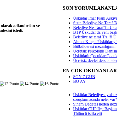
SON YORUMLANANL
Üsküdar İmar Planı Askıya
Sizin Belediye Ne Taraf Ta
olarak adlandırılan ve
Belediye Ne Taraf Ta Ust
esini istedi.
BTP Üsküdar'da yeni başka
Belediye ne taraf TA !!!
Ahmet Kılıç : ''Üsküdar yıl
Bülbülderesi mezarlığının gi
Ücretsiz Psikolojik Danış
Üsküdarlı Çocuklar Çocuk
Ücretsiz devlet dershaneler
EN ÇOK OKUNANLAR
SON 7 GÜN
BU AY
Üsküdar Belediyesi yolsu
soruşturmasında neler var?
Sinem Dedetaş neden gözal
Üsküdar CHP İlçe Başkan
Tütüncü istifa etti