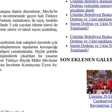
Üsküdar Belediye Başkan
Dedetaş yolsuzluk operas
gözaltına alındı
satışına ilişkin düzenleme, Meclis?te
Üsküdar Belediyesi Başka
n incelemesinde geçen hali Türkiye
Dedetaş ve 3 kişi tutuklan
tinin müdahalesi ile rayiç bedelin
Sinem Dedetaş ve 3 kişi 
halinde 5 yıla yayılan ödeme süresi de
Tutuklandı?
deme süresi ve taksit sayısı azaltılmış,
Üsküdar Belediyesi Başka
Dedetaş ve 3 kişi tutuklan
azilerinin hak sahipleri üzerinde çok
Sinem Dedetaş ve 3 kişi 
aşlarımızın tapularına kavuşacağı
Tutuklandı?
dişesi yaratmaktadır. Hiçbir şekilde
şünülerek çıkartılan bu yasanın
SON EKLENEN GALE
ere Türkiye Büyük Millet Meclisine
arını İnceleme Komisyonu Üyesi Av.
u.
Üsküdar 29 E
Cumhuriyet
Bayramı'nın 1