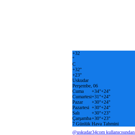
+
32
°
C
+
32°
+
23°
Uskudar
Perşembe, 06
Cuma
+
34°
+
24°
Cumartesi
+
31°
+
24°
Pazar
+
30°
+
24°
Pazartesi
+
30°
+
24°
Salı
+
30°
+
23°
Çarşamba
+
30°
+
23°
7 Günlük Hava Tahmini
@uskudar34com kullanıcısından