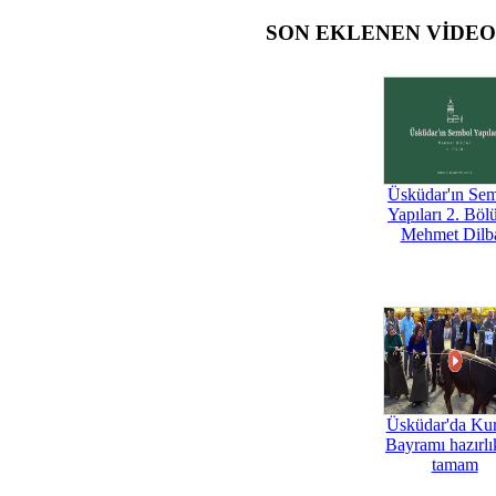
SON EKLENEN VİDE
Üsküdar'ın Se
Yapıları 2. Böl
Mehmet Dilb
Üsküdar'da Ku
Bayramı hazırlık
tamam