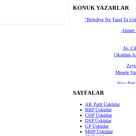
İşte 
KONUK YAZARLAR
Yalçın
“Belediye Ne Taraf Ta Ust
Ahmet 
Av. C
Oksidan-An
Zeyn
Mesele Vat
Hacı Be
Okullarda M
SAYFALAR
Mesu
AK Parti Üsküdar
Dünya Fani, Ama Kısa
BBP Üsküdar
CHP Üsküdar
Sav
DSP Üsküdar
Hukukun Adale
GP Üsküdar
MHP Üsküdar