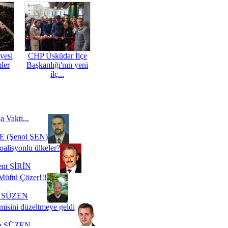
yesi
CHP Üsküdar İlçe
mler
Başkanlığı'nın yeni
ilç...
a Vakti...
 (Şenol ŞEN)
oalisyonlu ülkeler?
ent ŞİRİN
Müftü Çözer!!!
i SÜZEN
misini düzeltmeye geldi
a SÜZEN