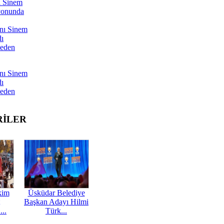
ı Sinem
yonunda
nı Sinem
dı
Neden
nı Sinem
dı
Neden
RİLER
kim
Üsküdar Belediye
Başkan Adayı Hilmi
...
Türk...