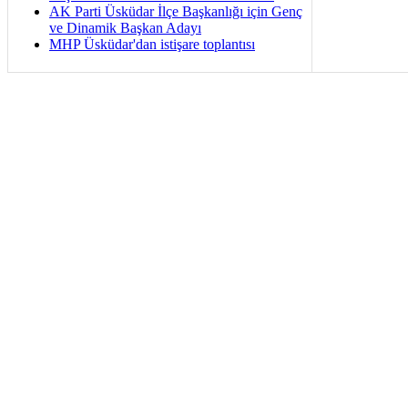
AK Parti Üsküdar İlçe Başkanlığı için Genç
ve Dinamik Başkan Adayı
MHP Üsküdar'dan istişare toplantısı