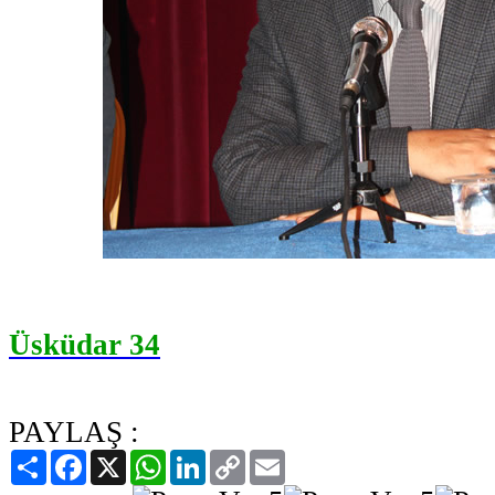
Üsküdar 34
PAYLAŞ :
Paylaş
Facebook
X
WhatsApp
LinkedIn
Copy
Email
Link