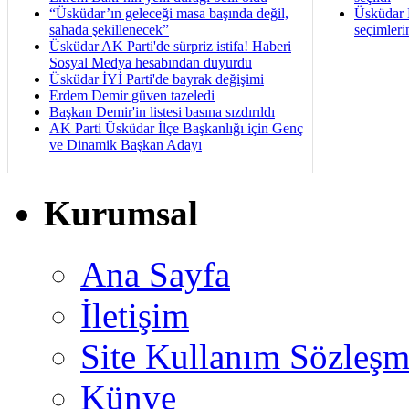
“Üsküdar’ın geleceği masa başında değil,
Üsküdar B
sahada şekillenecek”
seçimleri
Üsküdar AK Parti'de sürpriz istifa! Haberi
Sosyal Medya hesabından duyurdu
Üsküdar İYİ Parti'de bayrak değişimi
Erdem Demir güven tazeledi
Başkan Demir'in listesi basına sızdırıldı
AK Parti Üsküdar İlçe Başkanlığı için Genç
ve Dinamik Başkan Adayı
Kurumsal
Ana Sayfa
İletişim
Site Kullanım Sözleşm
Künye