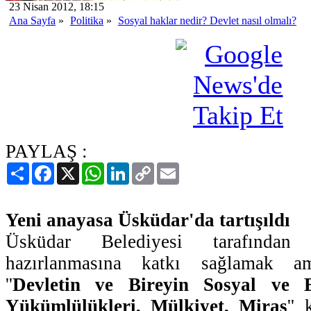
23 Nisan 2012, 18:15
Ana Sayfa
»
Politika
»
Sosyal haklar nedir? Devlet nasıl olmalı?
PAYLAŞ :
Paylaş
Facebook
X
WhatsApp
LinkedIn
Copy
Email
Link
Yeni anayasa Üsküdar'da tartışıldı
Üsküdar Belediyesi tarafından
hazırlanmasına katkı sağlamak am
''
Devletin ve Bireyin Sosyal ve
Yükümlülükleri, Mülkiyet, Miras
''