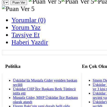
Yorumlar (0)
Yorum Yaz
Tavsiye Et
Haberi Yazdir
Politika
En Çok Oku
Üsküdar'da Mustafa Gider yeniden başkan
Sinem De
seçildi
Üsküdar 
Üsküdar CHP İlçe Başkanı Berk Tütüncü
ve 3 kişi 
istifa etti
Üsküdar B
Mustafa Gider, MHP Üsküdar İlçe Başkanı
seçimi ya
olarak atandı
Üsküdar'
Ekrem Baki’nin yeni durağı belli oldu
seçildi