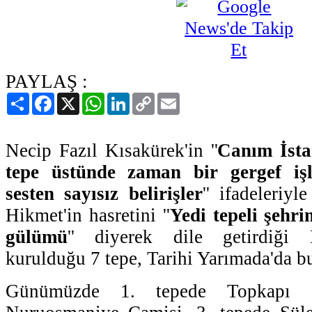
PAYLAŞ :
Paylaş
Facebook
X
WhatsApp
LinkedIn
Copy
Email
Link
Necip Fazıl Kısakürek'in ''
Canım İsta
tepe üstünde zaman bir gergef işl
sesten sayısız belirişler
'' ifadeleriy
Hikmet'in hasretini ''
Yedi tepeli şehr
gülümü
'' diyerek dile getirdiği İ
kurulduğu 7 tepe, Tarihi Yarımada'da b
Günümüzde 1. tepede Topkapı S