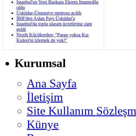
İstanbul'un Yeni Başkanı Ekrem İmamoğlu
oldu
Üsküdar-Ümraniye metrosu açıldı
İBB'den Aslan Payı Üsküdar'a
İstanbul'da toplu ulaşım ücretlerine zam
geldi
Nezih Küçükerden; ''Paran yoksa Kız
Kulesi'ni izlemek de yok!''
Kurumsal
Ana Sayfa
İletişim
Site Kullanım Sözleşm
Künye