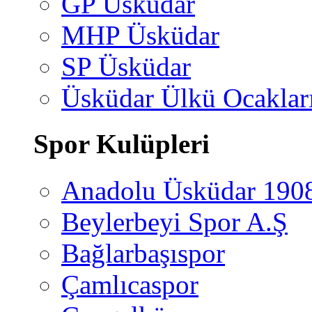
GP Üsküdar
MHP Üsküdar
SP Üsküdar
Üsküdar Ülkü Ocaklar
Spor Kulüpleri
Anadolu Üsküdar 190
Beylerbeyi Spor A.Ş
Bağlarbaşıspor
Çamlıcaspor