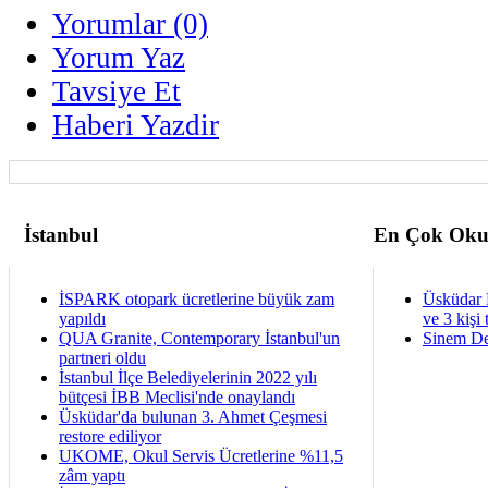
Yorumlar (0)
Yorum Yaz
Tavsiye Et
Haberi Yazdir
İstanbul
En Çok Oku
İSPARK otopark ücretlerine büyük zam
Üsküdar 
yapıldı
ve 3 kişi 
QUA Granite, Contemporary İstanbul'un
Sinem De
partneri oldu
İstanbul İlçe Belediyelerinin 2022 yılı
bütçesi İBB Meclisi'nde onaylandı
Üsküdar'da bulunan 3. Ahmet Çeşmesi
restore ediliyor
UKOME, Okul Servis Ücretlerine %11,5
zâm yaptı