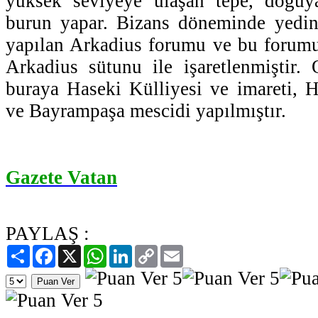
yüksek seviyeye ulaşan tepe, doğuy
burun yapar. Bizans döneminde yedinc
yapılan Arkadius forumu ve bu forumu
Arkadius sütunu ile işaretlenmiştir.
buraya Haseki Külliyesi ve imareti, 
ve Bayrampaşa mescidi yapılmıştır.
Gazete Vatan
PAYLAŞ :
Paylaş
Facebook
X
WhatsApp
LinkedIn
Copy
Email
Link