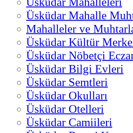
Üsküdar Mahalleleri
Üsküdar Mahalle Muht
Mahalleler ve Muhtarl
Üsküdar Kültür Merkez
Üsküdar Nöbetçi Ecza
Üsküdar Bilgi Evleri
Üsküdar Semtleri
Üsküdar Okulları
Üsküdar Otelleri
Üsküdar Camiileri