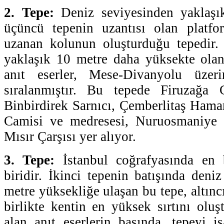
2. Tepe:
Deniz seviyesinden yaklaşı
üçüncü tepenin uzantısı olan platf
uzanan kolunun oluşturduğu tepedir. 
yaklaşık 10 metre daha yüksekte olan
anıt eserler, Mese-Divanyolu üzeri
sıralanmıştır. Bu tepede Firuzağa C
Binbirdirek Sarnıcı, Çemberlitaş Hama
Camisi ve medresesi, Nuruosmaniye 
Mısır Çarşısı yer alıyor.
3. Tepe:
İstanbul coğrafyasında en 
biridir. İkinci tepenin batışında deni
metre yüksekliğe ulaşan bu tepe, altıncı
birlikte kentin en yüksek sırtını oluş
alan anıt eserlerin başında, tepeyi 