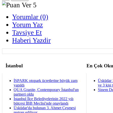
Yorumlar (0)
Yorum Yaz
Tavsiye Et
Haberi Yazdir
İstanbul
En Çok Oku
İSPARK otopark ücretlerine büyük zam
Üsküdar 
yapıldı
ve 3 kişi 
QUA Granite, Contemporary İstanbul'un
Sinem De
partneri oldu
İstanbul İlçe Belediyelerinin 2022 yılı
bütçesi İBB Meclisi'nde onaylandı
Üsküdar'da bulunan 3. Ahmet Çeşmesi
restore ediliyor