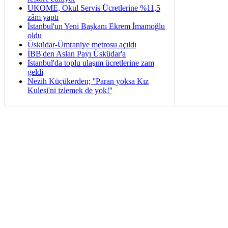
UKOME, Okul Servis Ücretlerine %11,5
zâm yaptı
İstanbul'un Yeni Başkanı Ekrem İmamoğlu
oldu
Üsküdar-Ümraniye metrosu açıldı
İBB'den Aslan Payı Üsküdar'a
İstanbul'da toplu ulaşım ücretlerine zam
geldi
Nezih Küçükerden; ''Paran yoksa Kız
Kulesi'ni izlemek de yok!''