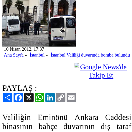
10 Nisan 2012, 17:37
Ana Sayfa
»
İstanbul
»
İstanbul Valiliği duvarında bomba bulundu
PAYLAŞ :
Paylaş
Facebook
X
WhatsApp
LinkedIn
Copy
Email
Link
Valiliğin Eminönü Ankara Caddesi
binasının bahçe duvarının dış tara