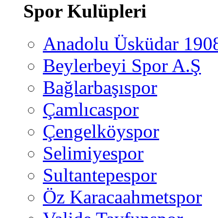
Spor Kulüpleri
Anadolu Üsküdar 190
Beylerbeyi Spor A.Ş
Bağlarbaşıspor
Çamlıcaspor
Çengelköyspor
Selimiyespor
Sultantepespor
Öz Karacaahmetspor