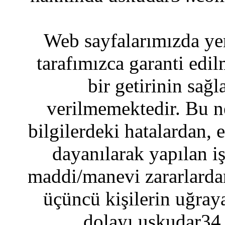
Web sayfalarımızda yer
tarafımızca garanti edil
bir getirinin sağ
verilmemektedir. Bu n
bilgilerdeki hatalardan, 
dayanılarak yapılan i
maddi/manevi zararlardan
üçüncü kişilerin uğraya
dolayı uskudar34