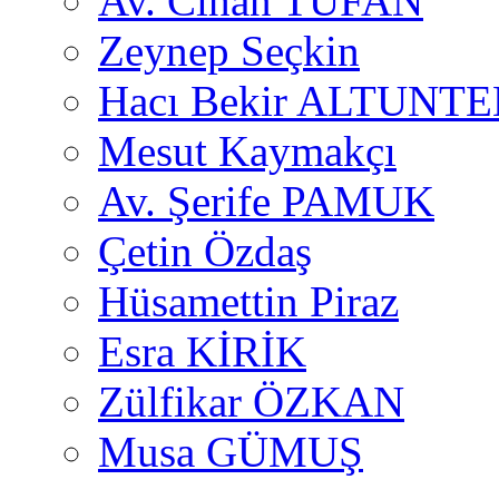
Av. Cihan TUFAN
Zeynep Seçkin
Hacı Bekir ALTUNTE
Mesut Kaymakçı
Av. Şerife PAMUK
Çetin Özdaş
Hüsamettin Piraz
Esra KİRİK
Zülfikar ÖZKAN
Musa GÜMUŞ