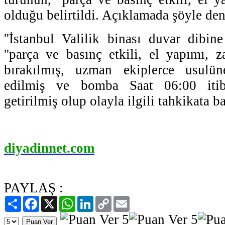
olduğu belirtildi. Açıklamada şöyle den
''İstanbul Valilik binası duvar dibine
''parça ve basınç etkili, el yapımı, 
bırakılmış, uzman ekiplerce usul
edilmiş ve bomba Saat 06:00 itiba
getirilmiş olup olayla ilgili tahkikata ba
diyadinnet.com
PAYLAŞ :
Paylaş
Facebook
X
WhatsApp
LinkedIn
Copy
Email
Link