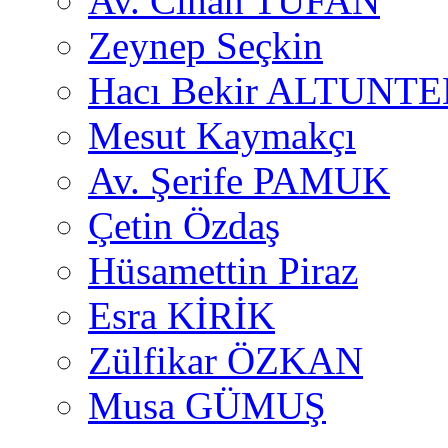
Av. Cihan TUFAN
Zeynep Seçkin
Hacı Bekir ALTUNTE
Mesut Kaymakçı
Av. Şerife PAMUK
Çetin Özdaş
Hüsamettin Piraz
Esra KİRİK
Zülfikar ÖZKAN
Musa GÜMUŞ