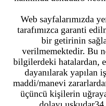
Web sayfalarımızda yer
tarafımızca garanti edil
bir getirinin sağ
verilmemektedir. Bu n
bilgilerdeki hatalardan, 
dayanılarak yapılan i
maddi/manevi zararlardan
üçüncü kişilerin uğraya
dolayı uskudar34