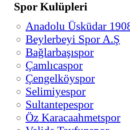
Spor Kulüpleri
Anadolu Üsküdar 190
Beylerbeyi Spor A.Ş
Bağlarbaşıspor
Çamlıcaspor
Çengelköyspor
Selimiyespor
Sultantepespor
Öz Karacaahmetspor