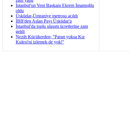
zâm yaptı
İstanbul'un Yeni Başkanı Ekrem İmamoğlu
oldu
Üsküdar-Ümraniye metrosu açıldı
İBB'den Aslan Payı Üsküdar'a
İstanbul'da toplu ulaşım ücretlerine zam
geldi
Nezih Küçükerden; ''Paran yoksa Kız
Kulesi'ni izlemek de yok!''