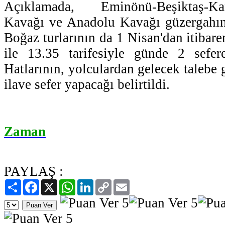
Açıklamada, Eminönü-Beşiktaş-Kanl
Kavağı ve Anadolu Kavağı güzergahı
Boğaz turlarının da 1 Nisan'dan itibare
ile 13.35 tarifesiyle günde 2 sefere
Hatlarının, yolculardan gelecek talebe 
ilave sefer yapacağı belirtildi.
Zaman
PAYLAŞ :
Paylaş
Facebook
X
WhatsApp
LinkedIn
Copy
Email
Link