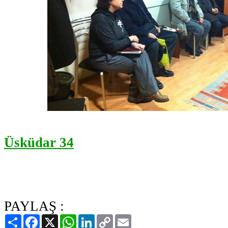
Üsküdar 34
PAYLAŞ :
Paylaş
Facebook
X
WhatsApp
LinkedIn
Copy
Email
Link