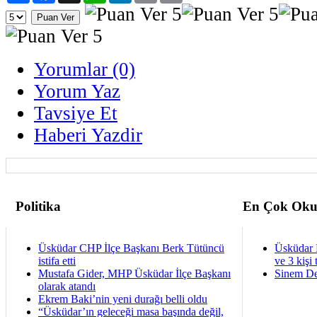
Yorumlar (0)
Yorum Yaz
Tavsiye Et
Haberi Yazdir
Politika
En Çok Oku
Üsküdar CHP İlçe Başkanı Berk Tütüncü
Üsküdar 
istifa etti
ve 3 kişi 
Mustafa Gider, MHP Üsküdar İlçe Başkanı
Sinem De
olarak atandı
Ekrem Baki’nin yeni durağı belli oldu
“Üsküdar’ın geleceği masa başında değil,