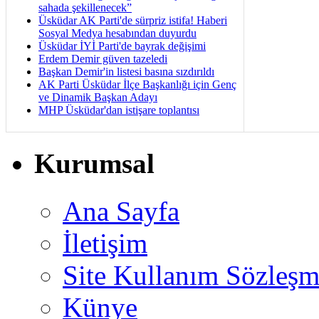
sahada şekillenecek”
Üsküdar AK Parti'de sürpriz istifa! Haberi
Sosyal Medya hesabından duyurdu
Üsküdar İYİ Parti'de bayrak değişimi
Erdem Demir güven tazeledi
Başkan Demir'in listesi basına sızdırıldı
AK Parti Üsküdar İlçe Başkanlığı için Genç
ve Dinamik Başkan Adayı
MHP Üsküdar'dan istişare toplantısı
Kurumsal
Ana Sayfa
İletişim
Site Kullanım Sözleşm
Künye