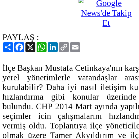
PAYLAŞ :
Paylaş
Facebook
X
WhatsApp
LinkedIn
Copy
Email
Link
İlçe Başkan Mustafa Cetinkaya'nın karş
yerel yönetimlerle vatandaşlar aras
kurulabilir? Daha iyi nasıl iletişim k
hızlandırma gibi konular üzerinde 
bulundu. CHP 2014 Mart ayında yapılm
seçimler icin çalışmalarını hızlandır
vermiş oldu. Toplantıya ilçe yöneticil
olmak üzere Tamer Akyıldırım ve il