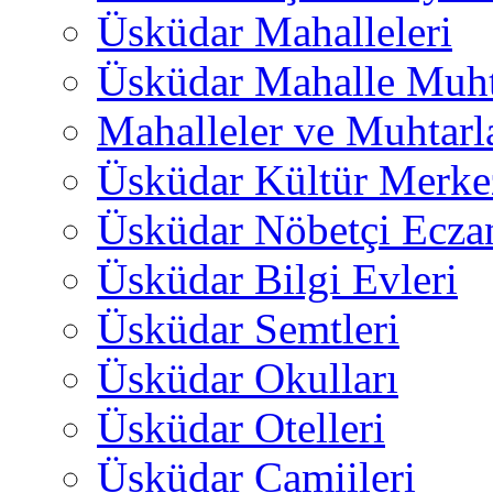
Üsküdar Mahalleleri
Üsküdar Mahalle Muht
Mahalleler ve Muhtarl
Üsküdar Kültür Merkez
Üsküdar Nöbetçi Ecza
Üsküdar Bilgi Evleri
Üsküdar Semtleri
Üsküdar Okulları
Üsküdar Otelleri
Üsküdar Camiileri