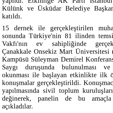
yapıldı. Etkinliğe AK Parti İstanbul
Külünk ve Üsküdar Belediye Başka
katıldı.
15 dernek ile gerçekleştirilen muhab
sonunda Türkiye'nin 81 ilinden temsi
Vakfı'nın ev sahipliğinde gerçekle
Çanakkale Onsekiz Mart Üniversitesi
Kampüsü Süleyman Demirel Konferans 
Saygı duruşunda bulunulması ve İ
okunması ile başlayan etkinlikte ilk 
konuşmalar gerçekleştirildi. Konuşmacı
yapılmasında sivil toplum kuruluşla
değinerek, panelin de bu amaçla ge
açıkladılar.