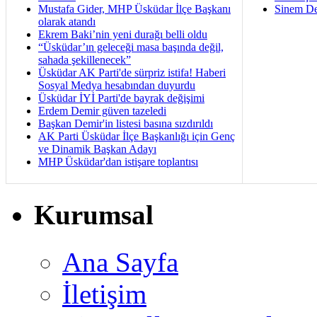
Mustafa Gider, MHP Üsküdar İlçe Başkanı
Sinem De
olarak atandı
Ekrem Baki’nin yeni durağı belli oldu
“Üsküdar’ın geleceği masa başında değil,
sahada şekillenecek”
Üsküdar AK Parti'de sürpriz istifa! Haberi
Sosyal Medya hesabından duyurdu
Üsküdar İYİ Parti'de bayrak değişimi
Erdem Demir güven tazeledi
Başkan Demir'in listesi basına sızdırıldı
AK Parti Üsküdar İlçe Başkanlığı için Genç
ve Dinamik Başkan Adayı
MHP Üsküdar'dan istişare toplantısı
Kurumsal
Ana Sayfa
İletişim