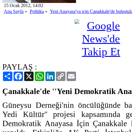
15 Ocak 2012, 14:02
Ana Sayfa
»
Politika
»
Yeni Anayasa'ya için Çanakkale'de buluştul
PAYLAŞ :
Paylaş
Facebook
X
WhatsApp
LinkedIn
Copy
Email
Link
Çanakkale'de ''Yeni Demokratik Anaya
Güneysu Derneği'nin öncülüğünde başl
Yedi Kültür'' projesi kapsamında ger
Demokratik Anayasa İçin Çanakkale Bu