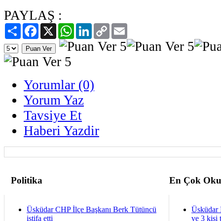
PAYLAŞ :
Paylaş
Facebook
X
WhatsApp
LinkedIn
Copy
Email
Link
Yorumlar (0)
Yorum Yaz
Tavsiye Et
Haberi Yazdir
Politika
En Çok Oku
Üsküdar CHP İlçe Başkanı Berk Tütüncü
Üsküdar 
istifa etti
ve 3 kişi 