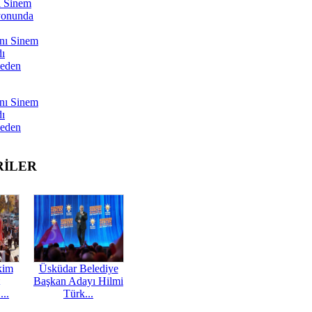
ı Sinem
yonunda
nı Sinem
dı
Neden
nı Sinem
dı
Neden
RİLER
kim
Üsküdar Belediye
Başkan Adayı Hilmi
...
Türk...