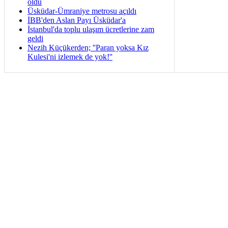
oldu
Üsküdar-Ümraniye metrosu açıldı
İBB'den Aslan Payı Üsküdar'a
İstanbul'da toplu ulaşım ücretlerine zam
geldi
Nezih Küçükerden; ''Paran yoksa Kız
Kulesi'ni izlemek de yok!''