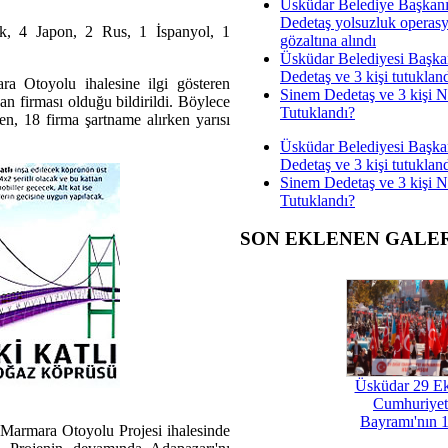
Üsküdar Belediye Başkan
Dedetaş yolsuzluk operas
rk, 4 Japon, 2 Rus, 1 İspanyol, 1
gözaltına alındı
Üsküdar Belediyesi Başka
Dedetaş ve 3 kişi tutuklan
a Otoyolu ihalesine ilgi gösteren
Sinem Dedetaş ve 3 kişi 
an firması olduğu bildirildi. Böylece
Tutuklandı?
en, 18 firma şartname alırken yarısı
Üsküdar Belediyesi Başka
Dedetaş ve 3 kişi tutuklan
Sinem Dedetaş ve 3 kişi 
Tutuklandı?
SON EKLENEN GALE
Üsküdar 29 E
Cumhuriyet
Bayramı'nın 1
 Marmara Otoyolu Projesi ihalesinde