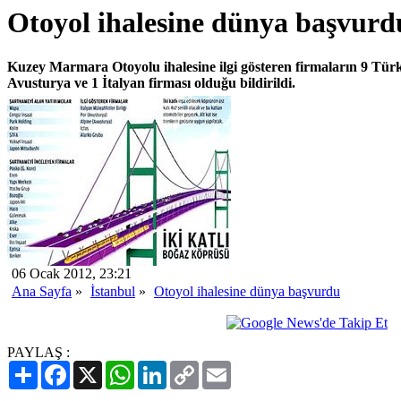
Otoyol ihalesine dünya başvurd
Kuzey Marmara Otoyolu ihalesine ilgi gösteren firmaların 9 Türk,
Avusturya ve 1 İtalyan firması olduğu bildirildi.
06 Ocak 2012, 23:21
Ana Sayfa
»
İstanbul
»
Otoyol ihalesine dünya başvurdu
PAYLAŞ :
Paylaş
Facebook
X
WhatsApp
LinkedIn
Copy
Email
Link