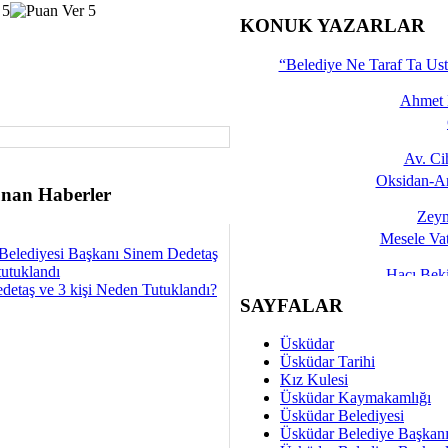
İşte 
KONUK YAZARLAR
Yalçın
“Belediye Ne Taraf Ta Ust
Ahmet 
Av. C
Oksidan-An
nan Haberler
Zeyn
Mesele Vat
Belediyesi Başkanı Sinem Dedetaş
tutuklandı
Hacı Be
detaş ve 3 kişi Neden Tutuklandı?
Okullarda M
SAYFALAR
Mesu
Üsküdar
Dünya Fani, Ama Kısa
Üsküdar Tarihi
Kız Kulesi
Sav
Üsküdar Kaymakamlığı
Hukukun Adale
Üsküdar Belediyesi
Üsküdar Belediye Başkan