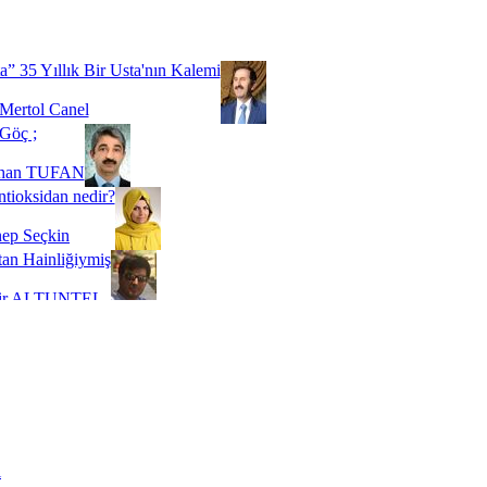
Biz buyuz...
 SOYSEVİNÇ
a” 35 Yıllık Bir Usta'nın Kalemi
Mertol Canel
Göç ;
ihan TUFAN
tioksidan nedir?
ep Seçkin
an Hainliğiymiş
kir ALTUNTEL
adde Bağımlılığı
t Kaymakçı
 Bir Süre De Olsa Burdayız
aş ŞENEL
ti Kalmadı Üstadım!
ı