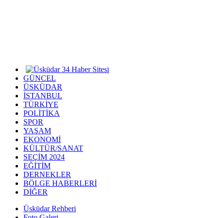
GÜNCEL
ÜSKÜDAR
İSTANBUL
TÜRKİYE
POLİTİKA
SPOR
YAŞAM
EKONOMİ
KÜLTÜR/SANAT
SEÇİM 2024
EĞİTİM
DERNEKLER
BÖLGE HABERLERİ
DİĞER
Üsküdar Rehberi
Foto Galeri