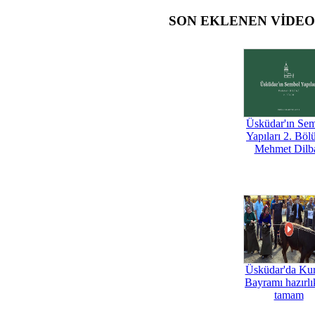
SON EKLENEN VİDE
Üsküdar'ın Se
Yapıları 2. Böl
Mehmet Dilb
Üsküdar'da Ku
Bayramı hazırlık
tamam