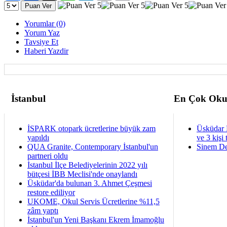
Yorumlar (0)
Yorum Yaz
Tavsiye Et
Haberi Yazdir
İstanbul
En Çok Oku
İSPARK otopark ücretlerine büyük zam
Üsküdar 
yapıldı
ve 3 kişi 
QUA Granite, Contemporary İstanbul'un
Sinem De
partneri oldu
İstanbul İlçe Belediyelerinin 2022 yılı
bütçesi İBB Meclisi'nde onaylandı
Üsküdar'da bulunan 3. Ahmet Çeşmesi
restore ediliyor
UKOME, Okul Servis Ücretlerine %11,5
zâm yaptı
İstanbul'un Yeni Başkanı Ekrem İmamoğlu