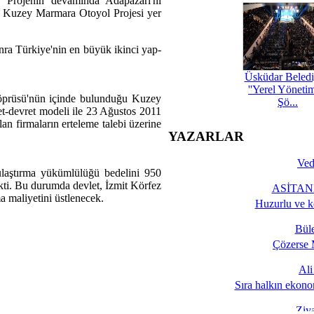
. Projenin devamında Adapazarı'nı
k Kuzey Marmara Otoyol Projesi yer
nra Türkiye'nin en büyük ikinci yap-
Üsküdar Beledi
''Yerel Yöneti
öprüsü'nün içinde bulunduğu Kuzey
Şö...
et-devret modeli ile 23 Ağustos 2011
alan firmaların erteleme talebi üzerine
YAZARLAR
Ved
laştırma yükümlülüğü bedelini 950
kti. Bu durumda devlet, İzmit Körfez
ASİTANE
a maliyetini üstlenecek.
Huzurlu ve k
Bül
Çözerse 
Al
Sıra halkın ekono
Ziy