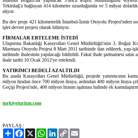
İstanbul Boğazı'na yapılacak 3'üncü köprü bulunduğunu söyledi
Tekirdağ'a bağlayan 414 kilometre uzunluğunda ve 5 milyar dolarlı
alıyor.
Bu dev proje 421 kilometrelik İstanbul-İzmir Otoyolu Projesi'nden so
işlet-devret projesi olarak biliniyor.
FİRMALAR ERTELEME İSTEDİ
Ulaştırma Bakanlığı Karayolları Genel Müdürlüğü'nün 3. Boğaz K
Marmara Otoyolu Projesi 8 Mart 2011 tarihinde ilan edilerek, yap-işl
tarihinde ihalesinin yapılacağı bildirildi. Fakat ihale şartnamesi satın 
ihale tarihi 10 Ocak 2012'ye ertelendi.
YATIRIMCI BEDELİ AZALTILDI
Bu arada Karayolları Genel Müdürlüğü, projede yatırımcının kamu
milyon liradan önce 700 milyon liraya, ardından 400 milyon liraya çe
Geçişi Projesi'nde, 400 milyon liranın aşılması halinde ek kamulaştırm
turkiyeturizm.com
PAYLAŞ :
Paylaş
Facebook
X
WhatsApp
LinkedIn
Copy
Email
Link