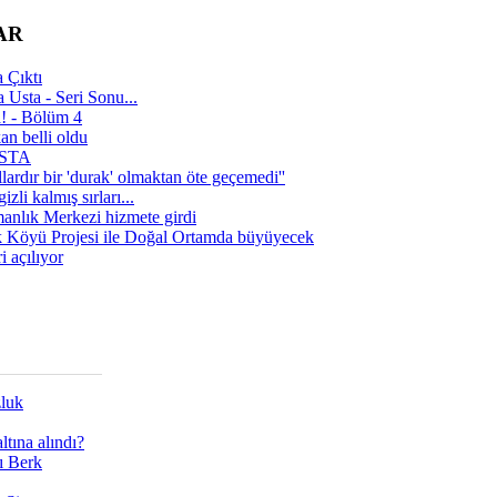
AR
 Çıktı
 Usta - Seri Sonu...
a! - Bölüm 4
n belli oldu
 USTA
lardır bir 'durak' olmaktan öte geçemedi''
zli kalmış sırları...
manlık Merkezi hizmete girdi
 Köyü Projesi ile Doğal Ortamda büyüyecek
i açılıyor
zluk
tına alındı?
ı Berk