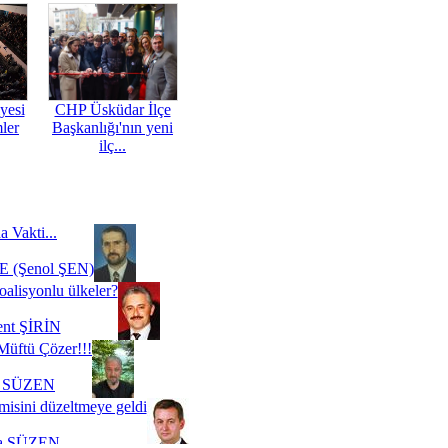
yesi
CHP Üsküdar İlçe
mler
Başkanlığı'nın yeni
ilç...
a Vakti...
 (Şenol ŞEN)
oalisyonlu ülkeler?
ent ŞİRİN
Müftü Çözer!!!
i SÜZEN
misini düzeltmeye geldi
a SÜZEN