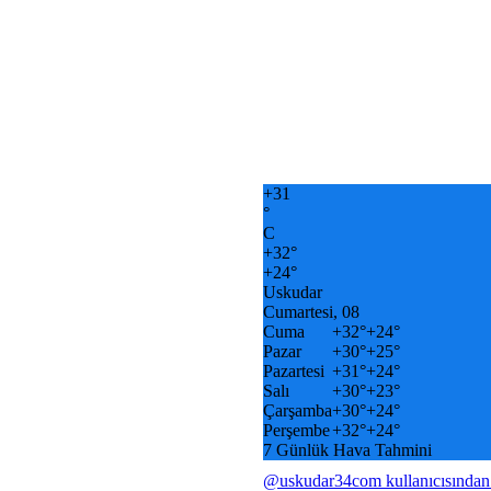
+
31
°
C
+
32°
+
24°
Uskudar
Cumartesi, 08
Cuma
+
32°
+
24°
Pazar
+
30°
+
25°
Pazartesi
+
31°
+
24°
Salı
+
30°
+
23°
Çarşamba
+
30°
+
24°
Perşembe
+
32°
+
24°
7 Günlük Hava Tahmini
@uskudar34com kullanıcısından