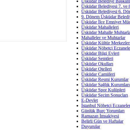
Av. Ş
Üsküdar Belediye Başkanl
Üsküdar Belediyesi 7. ve
İmar Sorunlarının Genel Ç
Üsküdar Belediyesi 6. Dö
9. Dönem Üsküdar Belediy
Çet
Üsküdar İlçe Emniyet Mü
Arakan Ner
Üsküdar Mahalleleri
Üsküdar Mahalle Muhtarla
Hüsam
Mahalleler ve Muhtarlar
Bayramın Mü
Üsküdar Kültür Merkezler
Üsküdar Nöbetçi Eczanele
Es
Üsküdar Bilgi Evleri
Ruhsal Yön
Üsküdar Semtleri
Üsküdar Okulları
Zülf
Üsküdar Otelleri
Üsküdar Kar
Üsküdar Camiileri
Üsküdar Resmi Kurumlar
Mus
Üsküdar Sağlık Kurumları
Üsküdar Spor Kulüpleri
Üsküdar Seçim Sonuçları
E-Devlet
İstanbul Nöbetçi Eczanele
Günlük Burç Yorumları
Ramazan İmsakiyesi
Belirli Gün ve Haftalar
Duyurular