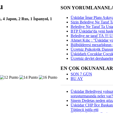
u
SON YORUMLANANL
Üsküdar İmar Planı Askıya
 4 Japon, 2 Rus, 1 İspanyol, 1
Sizin Belediye Ne Taraf Ta
Belediye Ne Taraf Ta Ust
BTP Üsküdar'da yeni başka
Belediye ne taraf TA !!!
Ahmet Kılıç : ''Üsküdar yıl
Bülbülderesi mezarlığının gi
Ücretsiz Psikolojik Danış
Üsküdarlı Çocuklar Çocuk
Ücretsiz devlet dershaneler
EN ÇOK OKUNANLAR
SON 7 GÜN
BU AY
Üsküdar Belediyesi yolsu
soruşturmasında neler var?
Sinem Dedetaş neden gözal
Üsküdar CHP İlçe Başkan
Tütüncü istifa etti