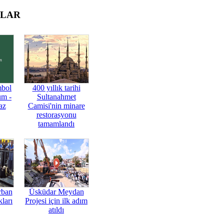
OLAR
mbol
400 yıllık tarihi
üm -
Sultanahmet
az
Camisi'nin minare
restorasyonu
tamamlandı
rban
Üsküdar Meydan
ları
Projesi için ilk adım
atıldı