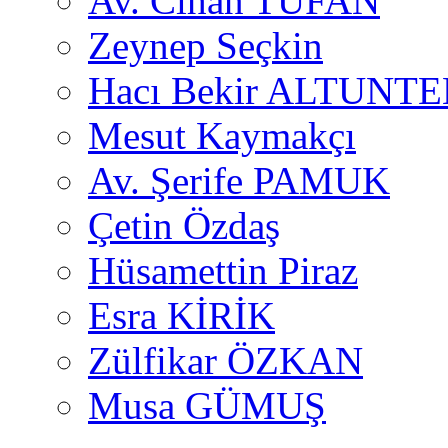
Av. Cihan TUFAN
Zeynep Seçkin
Hacı Bekir ALTUNTE
Mesut Kaymakçı
Av. Şerife PAMUK
Çetin Özdaş
Hüsamettin Piraz
Esra KİRİK
Zülfikar ÖZKAN
Musa GÜMUŞ