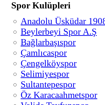
Spor Kulüpleri
Anadolu Üsküdar 190
Beylerbeyi Spor A.Ş
Bağlarbaşıspor
Çamlıcaspor
Çengelköyspor
Selimiyespor
Sultantepespor
Öz Karacaahmetspor