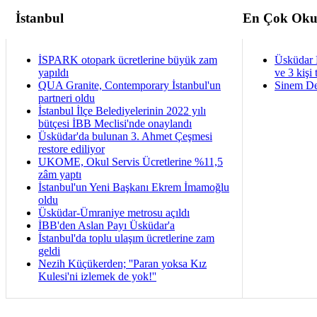
İstanbul
En Çok Oku
İSPARK otopark ücretlerine büyük zam
Üsküdar 
yapıldı
ve 3 kişi 
QUA Granite, Contemporary İstanbul'un
Sinem De
partneri oldu
İstanbul İlçe Belediyelerinin 2022 yılı
bütçesi İBB Meclisi'nde onaylandı
Üsküdar'da bulunan 3. Ahmet Çeşmesi
restore ediliyor
UKOME, Okul Servis Ücretlerine %11,5
zâm yaptı
İstanbul'un Yeni Başkanı Ekrem İmamoğlu
oldu
Üsküdar-Ümraniye metrosu açıldı
İBB'den Aslan Payı Üsküdar'a
İstanbul'da toplu ulaşım ücretlerine zam
geldi
Nezih Küçükerden; ''Paran yoksa Kız
Kulesi'ni izlemek de yok!''