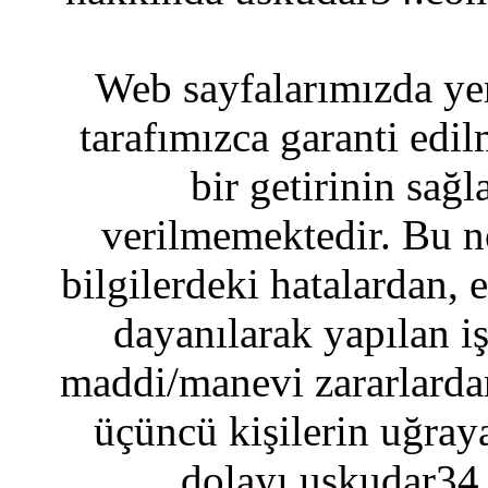
Web sayfalarımızda yer
tarafımızca garanti edil
bir getirinin sağ
verilmemektedir. Bu n
bilgilerdeki hatalardan, 
dayanılarak yapılan i
maddi/manevi zararlardan
üçüncü kişilerin uğraya
dolayı uskudar34