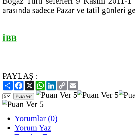
Boğaz Turu seferleri 9 Kasım 2011-1 
arasında sadece Pazar ve tatil günleri ge
İBB
PAYLAŞ :
Paylaş
Facebook
X
WhatsApp
LinkedIn
Copy
Email
Link
Yorumlar (0)
Yorum Yaz