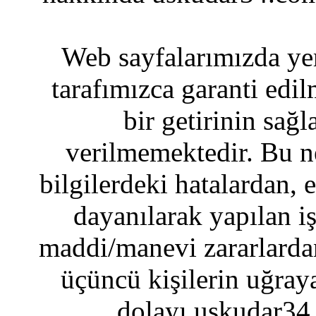
Web sayfalarımızda yer
tarafımızca garanti edil
bir getirinin sağ
verilmemektedir. Bu n
bilgilerdeki hatalardan, 
dayanılarak yapılan i
maddi/manevi zararlardan
üçüncü kişilerin uğraya
dolayı uskudar34