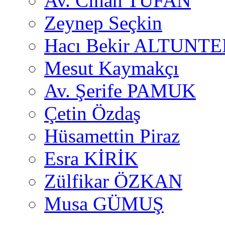
Av. Cihan TUFAN
Zeynep Seçkin
Hacı Bekir ALTUNTE
Mesut Kaymakçı
Av. Şerife PAMUK
Çetin Özdaş
Hüsamettin Piraz
Esra KİRİK
Zülfikar ÖZKAN
Musa GÜMUŞ