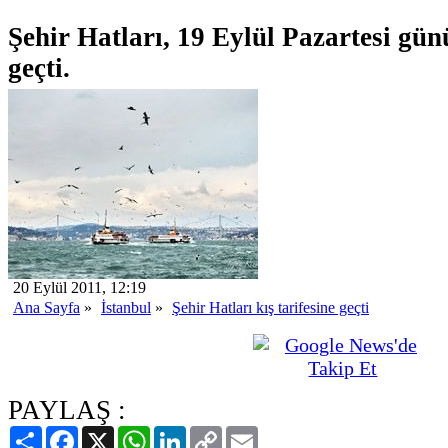
Şehir Hatları, 19 Eylül Pazartesi günü
geçti.
20 Eylül 2011, 12:19
Ana Sayfa
»
İstanbul
»
Şehir Hatları kış tarifesine geçti
PAYLAŞ :
Paylaş
Facebook
X
WhatsApp
LinkedIn
Copy
Email