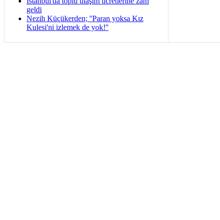
İstanbul'da toplu ulaşım ücretlerine zam
geldi
Nezih Küçükerden; ''Paran yoksa Kız
Kulesi'ni izlemek de yok!''