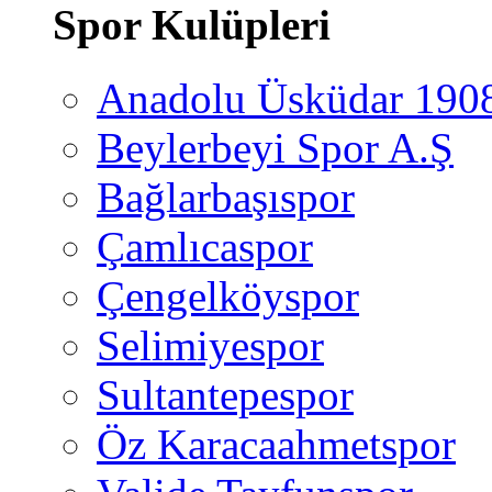
Spor Kulüpleri
Anadolu Üsküdar 190
Beylerbeyi Spor A.Ş
Bağlarbaşıspor
Çamlıcaspor
Çengelköyspor
Selimiyespor
Sultantepespor
Öz Karacaahmetspor