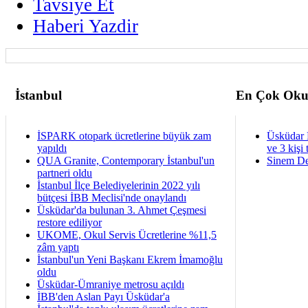
Tavsiye Et
Haberi Yazdir
İstanbul
En Çok Oku
İSPARK otopark ücretlerine büyük zam
Üsküdar 
yapıldı
ve 3 kişi 
QUA Granite, Contemporary İstanbul'un
Sinem De
partneri oldu
İstanbul İlçe Belediyelerinin 2022 yılı
bütçesi İBB Meclisi'nde onaylandı
Üsküdar'da bulunan 3. Ahmet Çeşmesi
restore ediliyor
UKOME, Okul Servis Ücretlerine %11,5
zâm yaptı
İstanbul'un Yeni Başkanı Ekrem İmamoğlu
oldu
Üsküdar-Ümraniye metrosu açıldı
İBB'den Aslan Payı Üsküdar'a