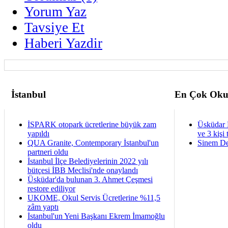
Yorum Yaz
Tavsiye Et
Haberi Yazdir
İstanbul
En Çok Oku
İSPARK otopark ücretlerine büyük zam
Üsküdar 
yapıldı
ve 3 kişi 
QUA Granite, Contemporary İstanbul'un
Sinem De
partneri oldu
İstanbul İlçe Belediyelerinin 2022 yılı
bütçesi İBB Meclisi'nde onaylandı
Üsküdar'da bulunan 3. Ahmet Çeşmesi
restore ediliyor
UKOME, Okul Servis Ücretlerine %11,5
zâm yaptı
İstanbul'un Yeni Başkanı Ekrem İmamoğlu
oldu