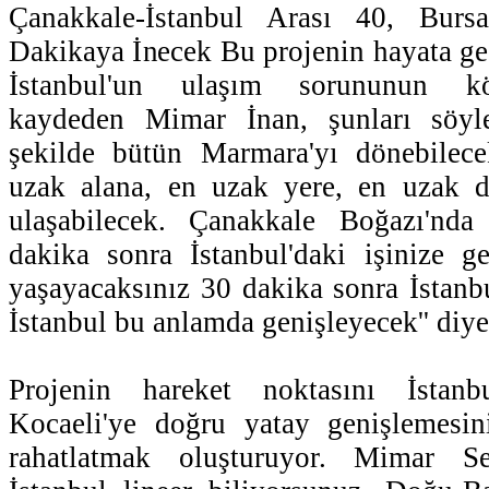
Çanakkale-İstanbul Arası 40, Bursa
Dakikaya İnecek Bu projenin hayata g
İstanbul'un ulaşım sorununun kö
kaydeden Mimar İnan, şunları söyle
şekilde bütün Marmara'yı dönebilec
uzak alana, en uzak yere, en uzak d
ulaşabilecek. Çanakkale Boğazı'nda
dakika sonra İstanbul'daki işinize ge
yaşayacaksınız 30 dakika sonra İstanbu
İstanbul bu anlamda genişleyecek'' diy
Projenin hareket noktasını İstan
Kocaeli'ye doğru yatay genişlemesin
rahatlatmak oluşturuyor. Mimar Se