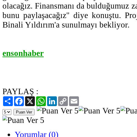
olacağız. Finansmanı da bulduğumuz z
bunu paylaşacağız'' diye konuştu. Pr
Binali Yıldırım'a sunulmayı bekliyor.
ensonhaber
PAYLAŞ :
Paylaş
Facebook
X
WhatsApp
LinkedIn
Copy
Email
Link
Yorumlar (0)