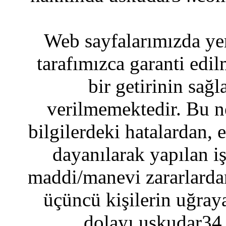
Web sayfalarımızda yer
tarafımızca garanti edil
bir getirinin sağ
verilmemektedir. Bu n
bilgilerdeki hatalardan, 
dayanılarak yapılan i
maddi/manevi zararlardan
üçüncü kişilerin uğraya
dolayı uskudar34