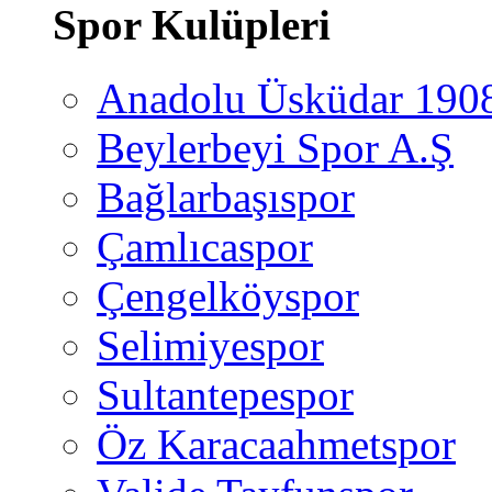
Spor Kulüpleri
Anadolu Üsküdar 190
Beylerbeyi Spor A.Ş
Bağlarbaşıspor
Çamlıcaspor
Çengelköyspor
Selimiyespor
Sultantepespor
Öz Karacaahmetspor