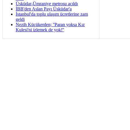
Üsküdar-Ümraniye metrosu açıldı
İBB'den Aslan Payı Üsküdar'a
İstanbul'da toplu ulaşım ücretlerine zam
geldi
Nezih Küçükerden; ''Paran yoksa Kız
Kulesi'ni izlemek de yok!''