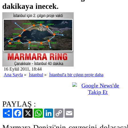
dakikaya inecek.
16 Eylül 2011, 18:44
Ana Sayfa
»
İstanbul
»
İstanbul'a bir çılgın proje daha
PAYLAŞ :
Paylaş
Facebook
X
WhatsApp
LinkedIn
Copy
Email
Link
Marmara Denizi'nin çevresini dolaşaca