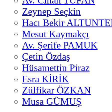
Av. Cihan TUFAN
Zeynep Seçkin
Hacı Bekir ALTUNTE
Mesut Kaymakçı
Av. Şerife PAMUK
Çetin Özdaş
Hüsamettin Piraz
Esra KİRİK
Zülfikar ÖZKAN
Musa GÜMUŞ