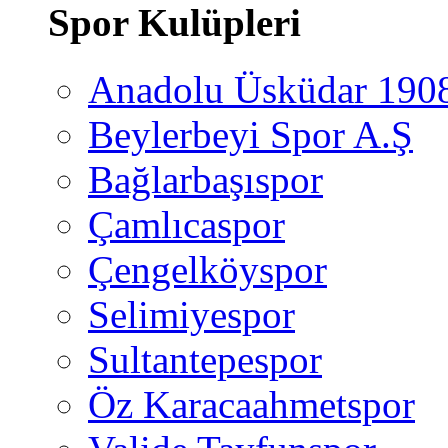
Spor Kulüpleri
Anadolu Üsküdar 190
Beylerbeyi Spor A.Ş
Bağlarbaşıspor
Çamlıcaspor
Çengelköyspor
Selimiyespor
Sultantepespor
Öz Karacaahmetspor