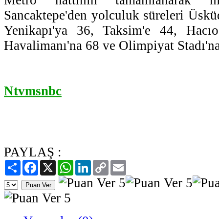
Sancaktepe'den yolculuk süreleri Üsküd
Yenikapı'ya 36, Taksim'e 44, Hacıo
Havalimanı'na 68 ve Olimpiyat Stadı'na
Ntvmsnbc
PAYLAŞ :
Paylaş
Facebook
X
WhatsApp
LinkedIn
Copy
Email
Link