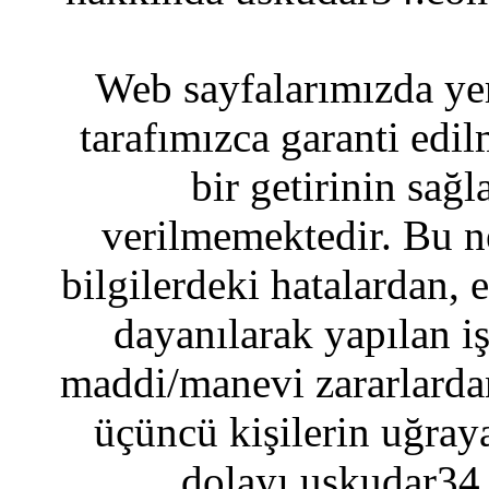
Web sayfalarımızda yer
tarafımızca garanti edil
bir getirinin sağ
verilmemektedir. Bu n
bilgilerdeki hatalardan, 
dayanılarak yapılan i
maddi/manevi zararlardan
üçüncü kişilerin uğraya
dolayı uskudar34