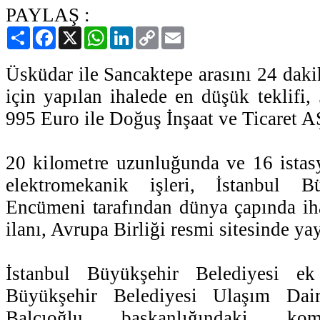
PAYLAŞ :
Paylaş
Facebook
X
WhatsApp
LinkedIn
Copy
Email
Link
Üsküdar ile Sancaktepe arasını 24 daki
için yapılan ihalede en düşük teklifi
995 Euro ile Doğuş İnşaat ve Ticaret A
20 kilometre uzunluğunda ve 16 istas
elektromekanik işleri, İstanbul B
Encümeni tarafından dünya çapında ihal
ilanı, Avrupa Birliği resmi sitesinde ya
İstanbul Büyükşehir Belediyesi ek
Büyükşehir Belediyesi Ulaşım Dai
Balcıoğlu başkanlığındaki kom