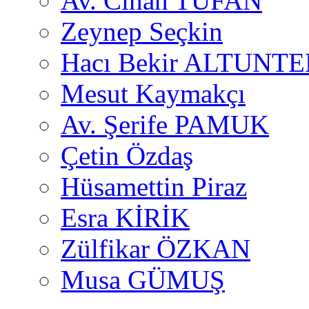
Av. Cihan TUFAN
Zeynep Seçkin
Hacı Bekir ALTUNTE
Mesut Kaymakçı
Av. Şerife PAMUK
Çetin Özdaş
Hüsamettin Piraz
Esra KİRİK
Zülfikar ÖZKAN
Musa GÜMUŞ