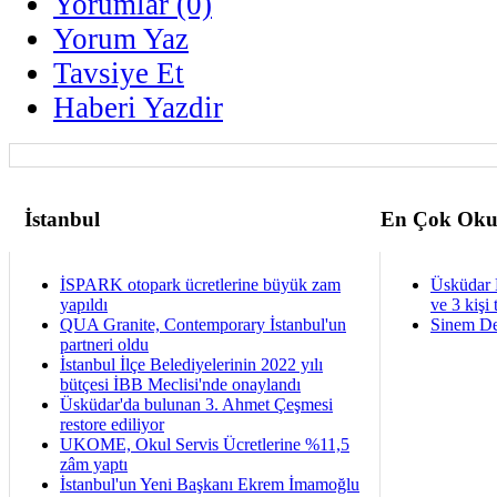
Yorumlar (0)
Yorum Yaz
Tavsiye Et
Haberi Yazdir
İstanbul
En Çok Oku
İSPARK otopark ücretlerine büyük zam
Üsküdar 
yapıldı
ve 3 kişi 
QUA Granite, Contemporary İstanbul'un
Sinem De
partneri oldu
İstanbul İlçe Belediyelerinin 2022 yılı
bütçesi İBB Meclisi'nde onaylandı
Üsküdar'da bulunan 3. Ahmet Çeşmesi
restore ediliyor
UKOME, Okul Servis Ücretlerine %11,5
zâm yaptı
İstanbul'un Yeni Başkanı Ekrem İmamoğlu