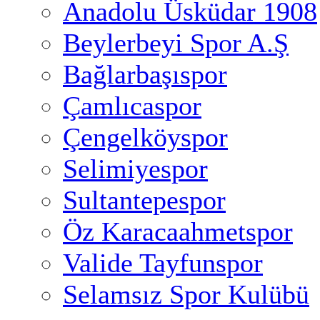
Anadolu Üsküdar 1908
Beylerbeyi Spor A.Ş
Bağlarbaşıspor
Çamlıcaspor
Çengelköyspor
Selimiyespor
Sultantepespor
Öz Karacaahmetspor
Valide Tayfunspor
Selamsız Spor Kulübü