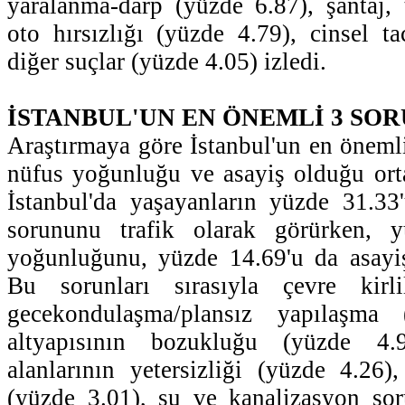
yaralanma-darp (yüzde 6.87), şantaj, 
oto hırsızlığı (yüzde 4.79), cinsel t
diğer suçlar (yüzde 4.05) izledi.
İSTANBUL'UN EN ÖNEMLİ 3 SO
Araştırmaya göre İstanbul'un en önemli
nüfus yoğunluğu ve asayiş olduğu ort
İstanbul'da yaşayanların yüzde 31.33
sorununu trafik olarak görürken, y
yoğunluğunu, yüzde 14.69'u da asayi
Bu sorunları sırasıyla çevre kirli
gecekondulaşma/plansız yapılaşma
altyapısının bozukluğu (yüzde 4.
alanlarının yetersizliği (yüzde 4.26),
(yüzde 3.01), su ve kanalizasyon sor