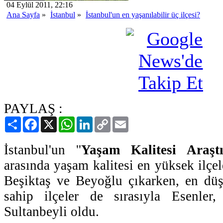
04 Eylül 2011, 22:16
Ana Sayfa
»
İstanbul
»
İstanbul'un en yaşanılabilir üç ilçesi?
PAYLAŞ :
Paylaş
Facebook
X
WhatsApp
LinkedIn
Copy
Email
Link
İstanbul'un ''
Yaşam Kalitesi Araşt
arasında yaşam kalitesi en yüksek ilçel
Beşiktaş ve Beyoğlu çıkarken, en düş
sahip ilçeler de sırasıyla Esenler
Sultanbeyli oldu.