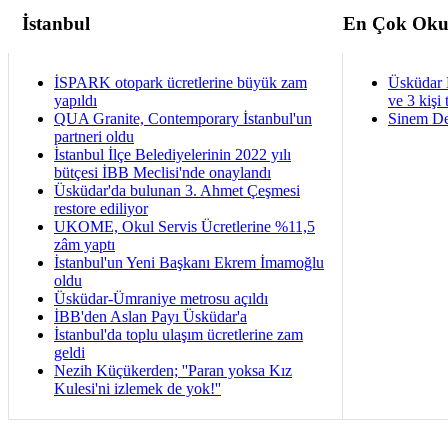
İstanbul
En Çok Oku
İSPARK otopark ücretlerine büyük zam
Üsküdar 
yapıldı
ve 3 kişi 
QUA Granite, Contemporary İstanbul'un
Sinem De
partneri oldu
İstanbul İlçe Belediyelerinin 2022 yılı
bütçesi İBB Meclisi'nde onaylandı
Üsküdar'da bulunan 3. Ahmet Çeşmesi
restore ediliyor
UKOME, Okul Servis Ücretlerine %11,5
zâm yaptı
İstanbul'un Yeni Başkanı Ekrem İmamoğlu
oldu
Üsküdar-Ümraniye metrosu açıldı
İBB'den Aslan Payı Üsküdar'a
İstanbul'da toplu ulaşım ücretlerine zam
geldi
Nezih Küçükerden; ''Paran yoksa Kız
Kulesi'ni izlemek de yok!''