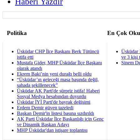
Haberi Yazdir
Politika
En Çok Oku
Üsküdar CHP İlçe Başkanı Berk Tütüncü
Üsküdar 
istifa etti
ve 3 kişi 
Mustafa Gider, MHP Üsküdar İlçe Başkanı
Sinem De
olarak atandı
Ekrem Baki’nin yeni durağı belli oldu
“Üsküdar’ın geleceği masa başında değil,
sahada şekillenecek”
Üsküdar AK Parti'de sürpriz istifa! Haberi
Sosyal Medya hesabından duyurdu
Üsküdar İYİ Parti'de bayrak değişimi
Erdem Demir güven tazeledi
Başkan Demir'in listesi basına sızdırıldı
AK Parti Üsküdar İlçe Başkanlığı için Genç
ve Dinamik Başkan Adayı
MHP Üsküdar'dan istişare toplantısı