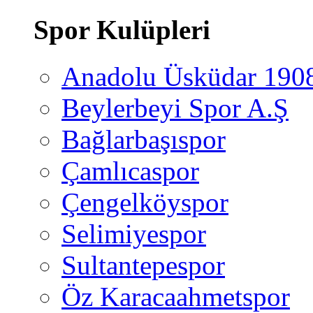
Spor Kulüpleri
Anadolu Üsküdar 190
Beylerbeyi Spor A.Ş
Bağlarbaşıspor
Çamlıcaspor
Çengelköyspor
Selimiyespor
Sultantepespor
Öz Karacaahmetspor