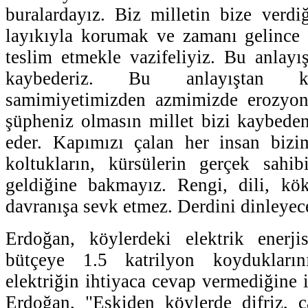
buralardayız. Biz milletin bize verdi
layıkıyla korumak ve zamanı gelince 
teslim etmekle vazifeliyiz. Bu anlayı
kaybederiz. Bu anlayıştan 
samimiyetimizden azmimizde erozyon
şüpheniz olmasın millet bizi kaybede
eder. Kapımızı çalan her insan bizi
koltukların, kürsülerin gerçek sahib
geldiğine bakmayız. Rengi, dili, kök
davranışa sevk etmez. Derdini dinleyec
Erdoğan, köylerdeki elektrik enerji
bütçeye 1.5 katrilyon koydukları
elektriğin ihtiyaca cevap vermediğine 
Erdoğan, "Eskiden köylerde difriz, 