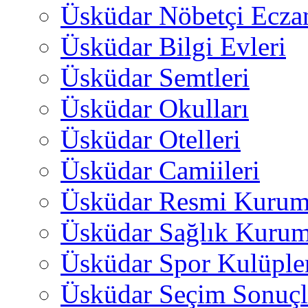
Üsküdar Nöbetçi Ecza
Üsküdar Bilgi Evleri
Üsküdar Semtleri
Üsküdar Okulları
Üsküdar Otelleri
Üsküdar Camiileri
Üsküdar Resmi Kurum
Üsküdar Sağlık Kurum
Üsküdar Spor Kulüple
Üsküdar Seçim Sonuçl