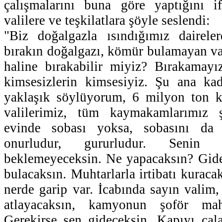
çalışmalarını buna göre yaptığını 
valilere ve teşkilatlara şöyle seslendi:
"Biz doğalgazla ısındığımız daireler
bırakın doğalgazı, kömür bulamayan va
haline bırakabilir miyiz? Bırakamay
kimsesizlerin kimsesiyiz. Şu ana ka
yaklaşık söylüyorum, 6 milyon ton 
valilerimiz, tüm kaymakamlarımız 
evinde sobası yoksa, sobasını da
onurludur, gururludur. Senin 
beklemeyeceksin. Ne yapacaksın? Gide
bulacaksın. Muhtarlarla irtibatı kuracak
nerde garip var. İcabında sayın vali
atlayacaksın, kamyonun şoför maha
Gerekirse sen gideceksin. Kapıyı çal