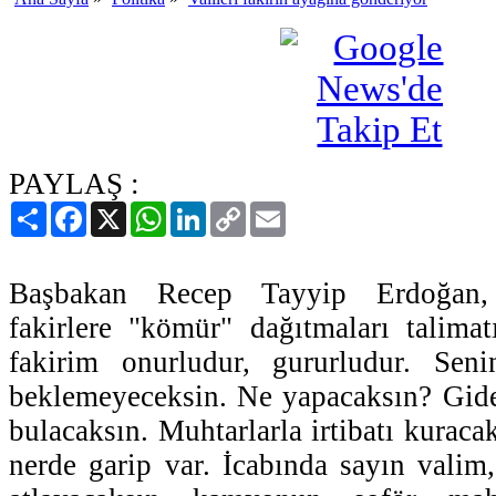
PAYLAŞ :
Paylaş
Facebook
X
WhatsApp
LinkedIn
Copy
Email
Link
Başbakan Recep Tayyip Erdoğan, v
fakirlere "kömür" dağıtmaları talima
fakirim onurludur, gururludur. Sen
beklemeyeceksin. Ne yapacaksın? Gide
bulacaksın. Muhtarlarla irtibatı kuracak
nerde garip var. İcabında sayın vali