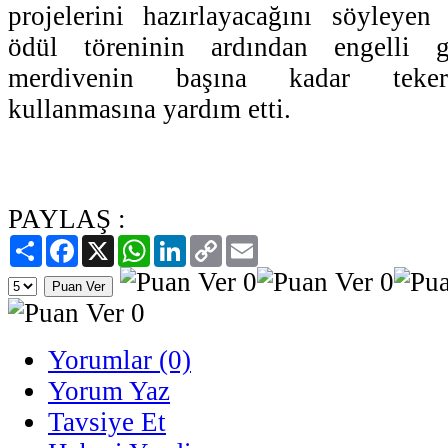
projelerini hazırlayacağını söyleye
ödül töreninin ardından engelli 
merdivenin başına kadar tekerl
kullanmasına yardım etti.
PAYLAŞ :
Paylaş
Facebook
X
WhatsApp
LinkedIn
Copy
Email
Link
Yorumlar (0)
Yorum Yaz
Tavsiye Et