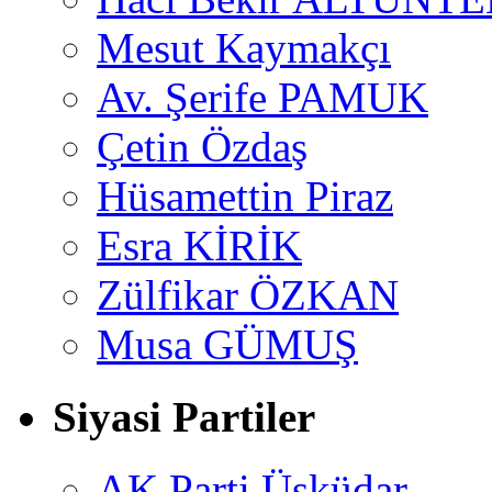
Mesut Kaymakçı
Av. Şerife PAMUK
Çetin Özdaş
Hüsamettin Piraz
Esra KİRİK
Zülfikar ÖZKAN
Musa GÜMUŞ
Siyasi Partiler
AK Parti Üsküdar