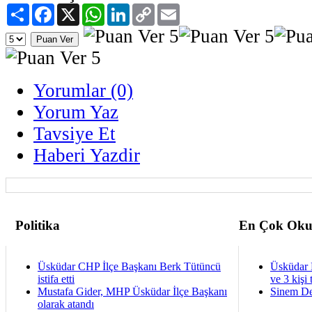
Paylaş
Facebook
X
WhatsApp
LinkedIn
Copy
Email
Link
Yorumlar (0)
Yorum Yaz
Tavsiye Et
Haberi Yazdir
Politika
En Çok Oku
Üsküdar CHP İlçe Başkanı Berk Tütüncü
Üsküdar 
istifa etti
ve 3 kişi 
Mustafa Gider, MHP Üsküdar İlçe Başkanı
Sinem De
olarak atandı