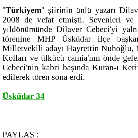
''
Türkiyem
'' şiirinin ünlü yazarı Dil
2008 de vefat etmişti. Sevenleri v
yıldönümünde Dilaver Cebeci'yi yal
törenine MHP Üsküdar ilçe başka
Milletvekili adayı Hayrettin Nuhoğlu
Kolları ve ülkücü camia'nın önde gelen
Cebeci'nin kabri başında Kuran-ı Ker
edilerek tören sona erdi.
Üsküdar 34
PAYLAŞ :