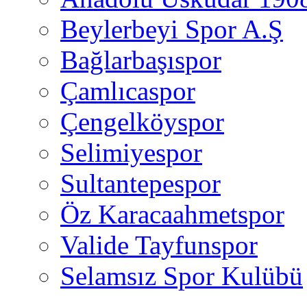
Beylerbeyi Spor A.Ş
Bağlarbaşıspor
Çamlıcaspor
Çengelköyspor
Selimiyespor
Sultantepespor
Öz Karacaahmetspor
Valide Tayfunspor
Selamsız Spor Kulübü