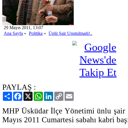
29 Mayıs 2011, 13:07
Ana Sayfa
»
Politika
»
Ünlü Şair Unutulmadı!..
PAYLAŞ :
Paylaş
Facebook
X
WhatsApp
LinkedIn
Copy
Email
Link
MHP Üsküdar İlçe Yönetimi ünlu şair 
Mayıs 2011 Cumartesi sabahı kabri başın