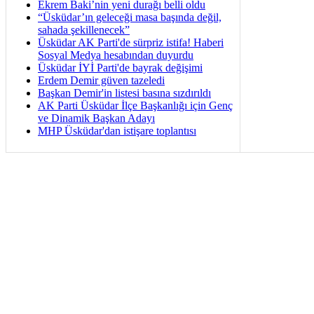
Ekrem Baki’nin yeni durağı belli oldu
“Üsküdar’ın geleceği masa başında değil,
sahada şekillenecek”
Üsküdar AK Parti'de sürpriz istifa! Haberi
Sosyal Medya hesabından duyurdu
Üsküdar İYİ Parti'de bayrak değişimi
Erdem Demir güven tazeledi
Başkan Demir'in listesi basına sızdırıldı
AK Parti Üsküdar İlçe Başkanlığı için Genç
ve Dinamik Başkan Adayı
MHP Üsküdar'dan istişare toplantısı