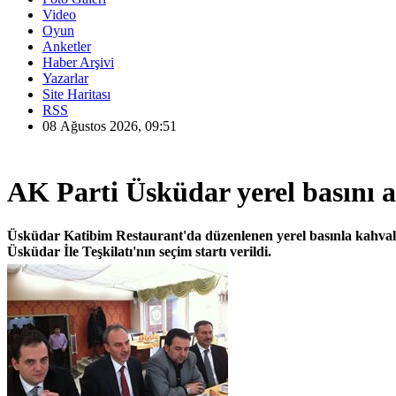
Video
Oyun
Anketler
Haber Arşivi
Yazarlar
Site Haritası
RSS
08 Ağustos 2026, 09:51
AK Parti Üsküdar yerel basını a
Üsküdar Katibim Restaurant'da düzenlenen yerel basınla kahva
Üsküdar İle Teşkilatı'nın seçim startı verildi.