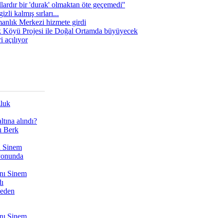
lardır bir 'durak' olmaktan öte geçemedi''
zli kalmış sırları...
manlık Merkezi hizmete girdi
 Köyü Projesi ile Doğal Ortamda büyüyecek
i açılıyor
zluk
tına alındı?
ı Berk
ı Sinem
yonunda
nı Sinem
dı
Neden
nı Sinem