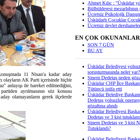
Ahmet Kılıç : ''Üsküdar yıl
Bülbülderesi mezarlığının gi
Ücretsiz Psikolojik Danış
Üsküdarlı Çocuklar Çocuk
Ücretsiz devlet dershaneler
EN ÇOK OKUNANLAR
SON 7 GÜN
BU AY
Üsküdar Belediyesi yolsu
soruşturmasında neler var?
 konuşmada 11 Nisan'a kadar aday
Sinem Dedetaş neden gözal
ı olayların AK Parti içerisinde hiçbir
Üsküdar CHP İlçe Başkan
'' anlayışı ile hareket edilmediğini,
Tütüncü istifa etti
 partiden ayrılmasının söz konusu
Üsküdar Belediye Başkan
e aday olamayanların gerek ilçelerde
Dedetaş yolsuzluk operas
gözaltına alındı
Üsküdar Belediyesi Başka
Dedetaş ve 3 kişi tutuklan
Sinem Dedetaş ve 3 kişi 
Tutuklandı?
Üsküdar Belediyesi Başka