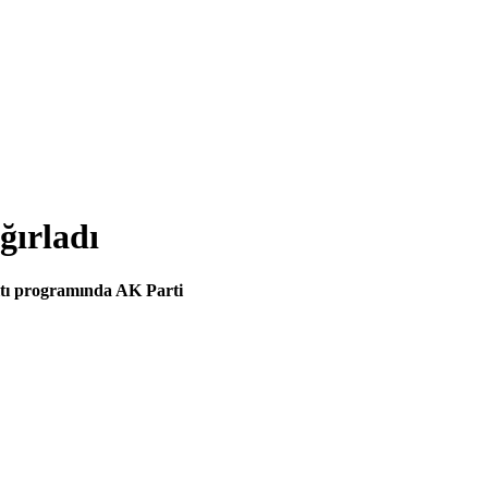
ğırladı
ltı programında AK Parti