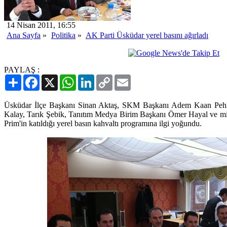
14 Nisan 2011, 16:55
Ana Sayfa
»
Politika
»
AK Parti Üsküdar yerel basını ağırladı
PAYLAŞ :
Paylaş
Facebook
X
WhatsApp
LinkedIn
Copy
Email
Link
Üsküdar İlçe Başkanı Sinan Aktaş, SKM Başkanı Adem Kaan Pehliv
Kalay, Tarık Şebik, Tanıtım Medya Birim Başkanı Ömer Hayal ve mil
Prim'in katıldığı yerel basın kahvaltı programına ilgi yoğundu.