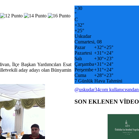
+
30
°
C
+
32°
+
25°
Uskudar
Cumartesi, 08
Pazar
+
32°
+
25°
Pazartesi
+
31°
+
24°
Salı
+
30°
+
23°
Çarşamba
+
31°
+
24°
an, İlçe Başkan Yardımcıları Esat
Perşembe
+
31°
+
24°
letvekili aday adayı olan Bünyamin
Cuma
+
28°
+
23°
7 Günlük Hava Tahmini
@uskudar34com kullanıcısından
SON EKLENEN VİDE