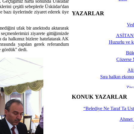
di. Geçtiğimiz hafta sonunda Üsküdar
iklerini çeşitli sebeplerle Üsküdar'dan
ve bazı üyelerinde ziyaret ederek üye
YAZARLAR
Ved
ediğini ufak bir anektodu aktararak
 seçmenlerimizi ziyarete gittiğimizde
ASİTANE
ı da halkımız bizlere hatırlatarak AK
Huzurlu ve k
nrasında yapılan gerek referandum
 gördük'' dedi.
Bül
Çözerse 
Al
Sıra halkın ekono
Ziy
İşte 
KONUK YAZARLAR
Yalçın
“Belediye Ne Taraf Ta Ust
Ahmet 