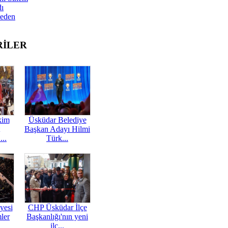
dı
Neden
RİLER
kim
Üsküdar Belediye
Başkan Adayı Hilmi
...
Türk...
yesi
CHP Üsküdar İlçe
mler
Başkanlığı'nın yeni
ilç...