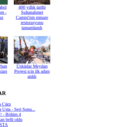
mbol
400 yıllık tarihi
üm -
Sultanahmet
az
Camisi'nin minare
restorasyonu
tamamlandı
rban
Üsküdar Meydan
ları
Projesi için ilk adım
atıldı
AR
 Çıktı
 Usta - Seri Sonu...
a! - Bölüm 4
n belli oldu
 USTA