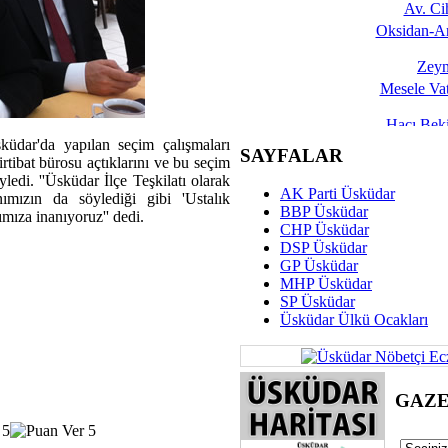
Av. C
Oksidan-An
Zeyn
Mesele Vat
Hacı Be
ar'da yapılan seçim çalışmaları
Okullarda M
SAYFALAR
tibat bürosu açtıklarını ve bu seçim
yledi. ''Üsküdar İlçe Teşkilatı olarak
Mesu
AK Parti Üsküdar
ımızın da söylediği gibi 'Ustalık
Dünya Fani, Ama Kısa
BBP Üsküdar
mıza inanıyoruz'' dedi.
CHP Üsküdar
Sav
DSP Üsküdar
Hukukun Adale
GP Üsküdar
MHP Üsküdar
Av. Ş
SP Üsküdar
Üsküdar Ülkü Ocakları
İmar Sorunlarının Genel Ç
Çet
Arakan Ner
GAZ
Hüsam
Bayramın Mü