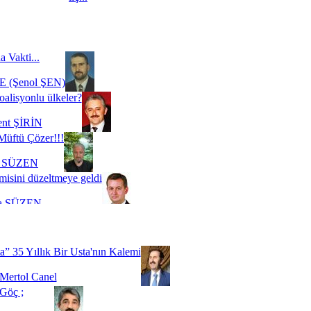
a Vakti...
 (Şenol ŞEN)
oalisyonlu ülkeler?
ent ŞİRİN
Müftü Çözer!!!
i SÜZEN
misini düzeltmeye geldi
a SÜZEN
Biz buyuz...
 SOYSEVİNÇ
a” 35 Yıllık Bir Usta'nın Kalemi
Mertol Canel
Göç ;