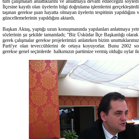
tüm çalışmaları anlattıklarını ve anlatmaya devam edileceğini söyle
İlçesine kayıtlı olan üyelerin bilgi doğrulama işlemlerini gerçekleştird
taşınan gerekse şuan hayatta olmayan üyelerin tespitinin yapıldığını 
güncellemelerinin yapıldığını aktardı.
Başkan Aktaş, yaptığı uzun konuşmanında yapılanları anlatmaya yetm
sözlerinin şu şekilde tamamladı; ''Biz Üsküdar İlçe Başkanlığı olarak
gerek çalışmalar gerekse projelerimizi anlatırken bizim unuttuklarımız
Parti'ye olan teveccühlerini de ortaya koyuyorlar. Bunu 2002 so
gerekse genel seçimlerde halkımızın partimize vermiş olduğu oylar ile