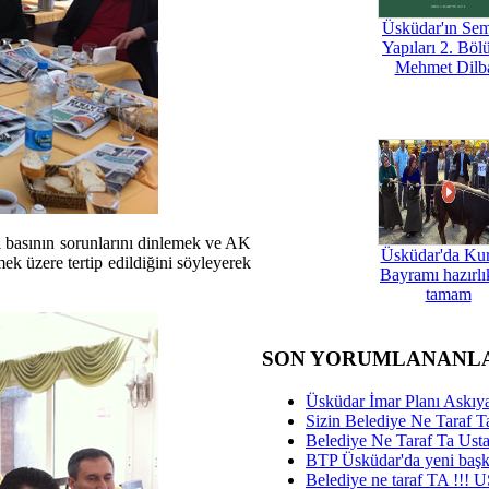
Üsküdar'ın Se
Yapıları 2. Böl
Mehmet Dilb
 basının sorunlarını dinlemek ve AK
Üsküdar'da Ku
rmek üzere tertip edildiğini söyleyerek
Bayramı hazırlık
tamam
SON YORUMLANANL
Üsküdar İmar Planı Askıya
Sizin Belediye Ne Taraf Ta
Belediye Ne Taraf Ta Ust
BTP Üsküdar'da yeni başka
Belediye ne taraf TA !!!