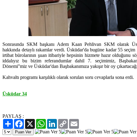
Sonrasında SKM başkanı Adem Kaan Pehlivan SKM olarak Üsküd
hakkında detaylı rakamlar verdi. Üsküdar'da bugüne kadar 55 seçim ir
irtibat bürolarının şuan itibariyle hepsinin hizmete hazır olduğunu sö
iddalıyız bu bizim referandumlar dahil 7. seçimimiz, Başbakan
Dönemi''miz ve Üsküdar'dan Başbakanımıza yakışır bir oy çıkartacağı
Kahvaltı programı karşılıklı olarak sorulan soru cevaplarla sona erdi.
Üsküdar 34
PAYLAŞ :
Paylaş
Facebook
X
WhatsApp
LinkedIn
Copy
Email
Link