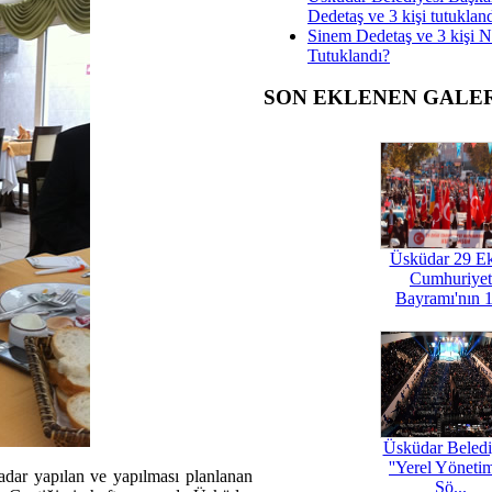
Dedetaş ve 3 kişi tutuklan
Sinem Dedetaş ve 3 kişi 
Tutuklandı?
SON EKLENEN GALE
Üsküdar 29 E
Cumhuriyet
Bayramı'nın 1
Üsküdar Beledi
''Yerel Yöneti
dar yapılan ve yapılması planlanan
Şö...