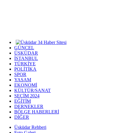
GÜNCEL
ÜSKÜDAR
İSTANBUL
TÜRKİYE
POLİTİKA
SPOR
YAŞAM
EKONOMİ
KÜLTÜR/SANAT
SEÇİM 2024
EĞİTİM
DERNEKLER
BÖLGE HABERLERİ
DİĞER
Üsküdar Rehberi
Foto Galeri