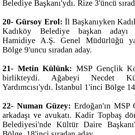
Belediye Başkanı'ydı. Rize 3'üncü sırad
20- Gürsoy Erol:
İl Başkanıyken Kadık
Kadıköy Belediye başkan adayı 
Hamidiye A.Ş. Genel Müdürlüğü yapt
Bölge 9'uncu sıradan aday.
21- Metin Külünk:
MSP Gençlik Koll
birlikteydi. Ağabeyi Necdet 
Yardımcısı'ydı. İstanbul 1'inci Bölge 1
22- Numan Güzey:
Erdoğan'ın MSP G
arkadaşı ve avukatı. Kadir Topbaş d
Belediyesi'nde Kültür Daire Başkanı'
Bölge, 18'inci sıradan aday.