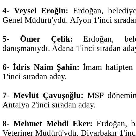
4- Veysel Eroğlu:
Erdoğan, belediye
Genel Müdürü'ydü. Afyon 1'inci sırada
5- Ömer Çelik:
Erdoğan, bele
danışmanıydı. Adana 1'inci sıradan ada
6- İdris Naim Şahin:
İmam hatipten 
1'inci sıradan aday.
7- Mevlüt Çavuşoğlu:
MSP döneminde
Antalya 2'inci sıradan aday.
8- Mehmet Mehdi Eker:
Erdoğan, be
Veteriner Müdürü'ydü. Diyarbakır 1'inci