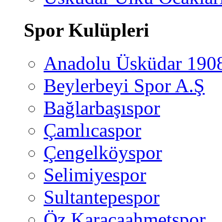
Spor Kulüpleri
Anadolu Üsküdar 190
Beylerbeyi Spor A.Ş
Bağlarbaşıspor
Çamlıcaspor
Çengelköyspor
Selimiyespor
Sultantepespor
Öz Karacaahmetspor