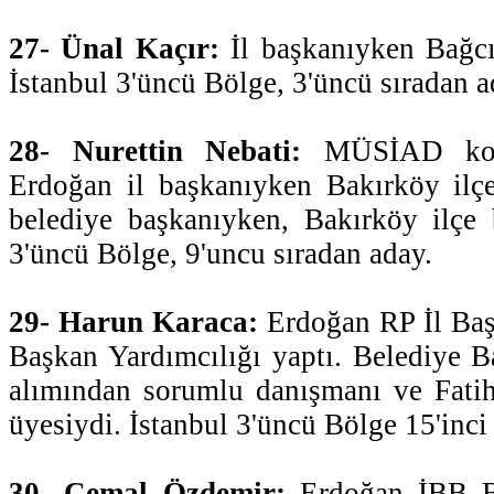
27- Ünal Kaçır:
İl başkanıyken Bağcıl
İstanbul 3'üncü Bölge, 3'üncü sıradan a
28- Nurettin Nebati:
MÜSİAD konte
Erdoğan il başkanıyken Bakırköy ilçe
belediye başkanıyken, Bakırköy ilçe 
3'üncü Bölge, 9'uncu sıradan aday.
29- Harun Karaca:
Erdoğan RP İl Başk
Başkan Yardımcılığı yaptı. Belediye B
alımından sorumlu danışmanı ve Fatih
üyesiydi. İstanbul 3'üncü Bölge 15'inci
30- Cemal Özdemir:
Erdoğan İBB Ba