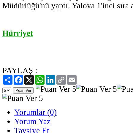
Müdürlüğü'nü yaptı. Yalova 1'inci sıra 
Hürriyet
PAYLAŞ :
Paylaş
Facebook
X
WhatsApp
LinkedIn
Copy
Email
Link
Yorumlar (0)
Yorum Yaz
Tavsiye Et