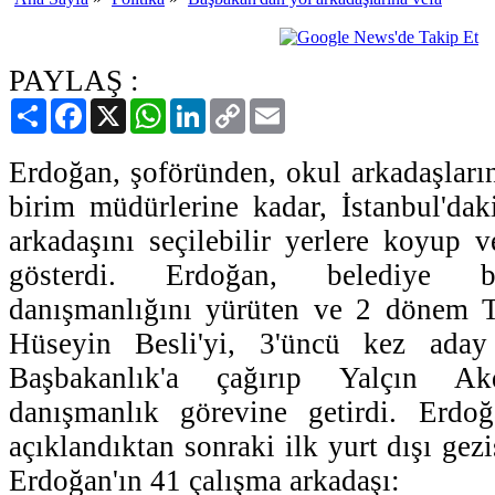
PAYLAŞ :
Paylaş
Facebook
X
WhatsApp
LinkedIn
Copy
Email
Link
Erdoğan, şoföründen, okul arkadaşları
birim müdürlerine kadar, İstanbul'da
arkadaşını seçilebilir yerlere koyup v
gösterdi. Erdoğan, belediye b
danışmanlığını yürüten ve 2 dönem
Hüseyin Besli'yi, 3'üncü kez aday
Başbakanlık'a çağırıp Yalçın Ak
danışmanlık görevine getirdi. Erdoğa
açıklandıktan sonraki ilk yurt dışı gezi
Erdoğan'ın 41 çalışma arkadaşı: