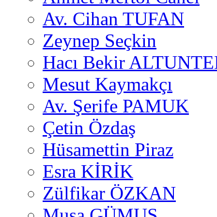
Av. Cihan TUFAN
Zeynep Seçkin
Hacı Bekir ALTUNTE
Mesut Kaymakçı
Av. Şerife PAMUK
Çetin Özdaş
Hüsamettin Piraz
Esra KİRİK
Zülfikar ÖZKAN
Musa GÜMUŞ