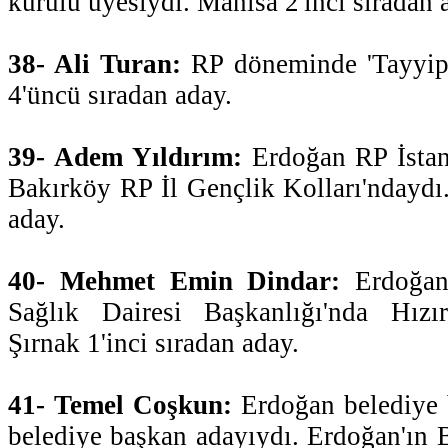
kurulu üyesiydi. Manisa 2'inci sıradan 
38- Ali Turan:
RP döneminde 'Tayyip 
4'üncü sıradan aday.
39- Adem Yıldırım:
Erdoğan RP İstanb
Bakırköy RP İl Gençlik Kolları'ndaydı.
aday.
40- Mehmet Emin Dindar:
Erdoğan
Sağlık Dairesi Başkanlığı'nda Hız
Şırnak 1'inci sıradan aday.
41- Temel Coşkun:
Erdoğan belediye 
belediye başkan adayıydı. Erdoğan'ın B