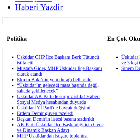
Haberi Yazdir
Politika
En Çok Oku
Üsküdar CHP İlçe Başkanı Berk Tütüncü
Üsküdar 
istifa etti
ve 3 kişi 
Mustafa Gider, MHP Üsküdar İlçe Başkanı
Sinem De
olarak atandı
Ekrem Baki’nin yeni durağı belli oldu
“Üsküdar’ın geleceği masa başında değil,
sahada şekillenecek”
Üsküdar AK Parti'de sürpriz istifa! Haberi
Sosyal Medya hesabından duyurdu
Üsküdar İYİ Parti'de bayrak değişimi
Erdem Demir güven tazeledi
Başkan Demir'in listesi basına sızdırıldı
AK Parti Üsküdar İlçe Başkanlığı için Genç
ve Dinamik Başkan Adayı
MHP Üsküdar'dan istişare toplantısı