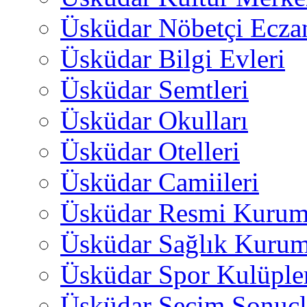
Üsküdar Nöbetçi Ecza
Üsküdar Bilgi Evleri
Üsküdar Semtleri
Üsküdar Okulları
Üsküdar Otelleri
Üsküdar Camiileri
Üsküdar Resmi Kurum
Üsküdar Sağlık Kurum
Üsküdar Spor Kulüple
Üsküdar Seçim Sonuçl