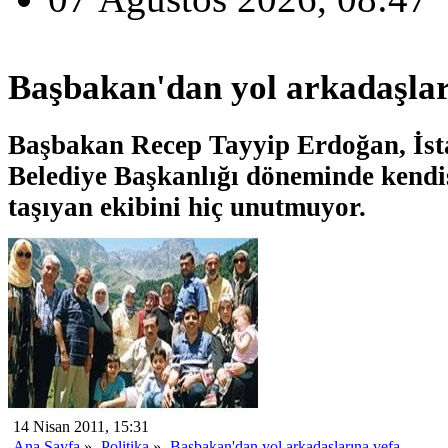
Başbakan'dan yol arkadaşlar
Başbakan Recep Tayyip Erdoğan, İst
Belediye Başkanlığı döneminde kendi
taşıyan ekibini hiç unutmuyor.
14 Nisan 2011, 15:31
Ana Sayfa
»
Politika
»
Başbakan'dan yol arkadaşlarına vefa