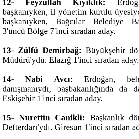
12- Feyzullah Kıyıklık:
Erdoğan
başkanıyken, il yönetim kurulu üyesiy
başkanıyken, Bağcılar Belediye Baş
3'üncü Bölge 7'inci sıradan aday.
13- Zülfü Demirbağ:
Büyükşehir dö
Müdürü'ydü. Elazığ 1'inci sıradan aday.
14- Nabi Avcı:
Erdoğan, bele
danışmanıydı, başbakanlığında da da
Eskişehir 1'inci sıradan aday.
15- Nurettin Canikli:
Başkanlık dön
Defterdarı'ydı. Giresun 1'inci sıradan a