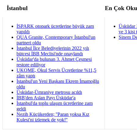
İstanbul
En Çok Oku
İSPARK otopark ücretlerine büyük zam
Üsküdar 
yapıldı
ve 3 kişi 
QUA Granite, Contemporary İstanbul'un
Sinem De
partneri oldu
İstanbul İlçe Belediyelerinin 2022 yılı
bütçesi İBB Meclisi'nde onaylandı
Üsküdar'da bulunan 3. Ahmet Çeşmesi
restore ediliyor
UKOME, Okul Servis Ücretlerine %11,5
zâm yaptı
İstanbul'un Yeni Başkanı Ekrem İmamoğlu
oldu
Üsküdar-Ümraniye metrosu açıldı
İBB'den Aslan Payı Üsküdar'a
İstanbul'da toplu ulaşım ücretlerine zam
geldi
Nezih Küçükerden; ''Paran yoksa Kız
Kulesi'ni izlemek de yok!''