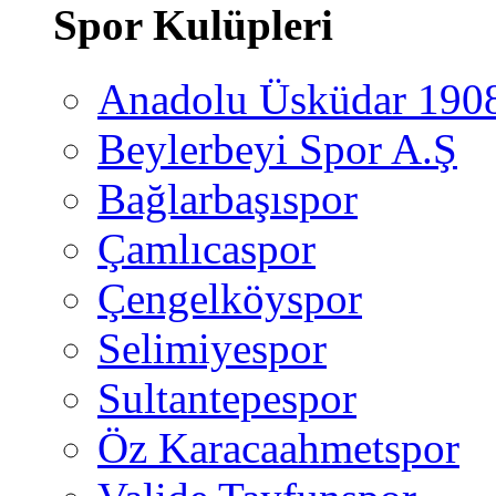
Spor Kulüpleri
Anadolu Üsküdar 190
Beylerbeyi Spor A.Ş
Bağlarbaşıspor
Çamlıcaspor
Çengelköyspor
Selimiyespor
Sultantepespor
Öz Karacaahmetspor