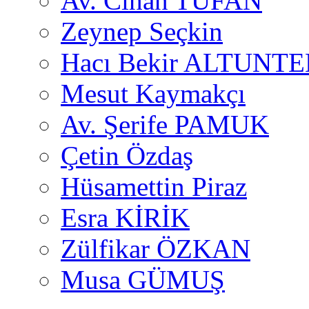
Av. Cihan TUFAN
Zeynep Seçkin
Hacı Bekir ALTUNTE
Mesut Kaymakçı
Av. Şerife PAMUK
Çetin Özdaş
Hüsamettin Piraz
Esra KİRİK
Zülfikar ÖZKAN
Musa GÜMUŞ