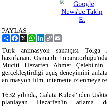
PAYLAŞ :
Paylaş
Facebook
X
WhatsApp
LinkedIn
Copy
Email
Link
Türk animasyon sanatçısı Tolga Ar
hazırlanan, Osmanlı İmparatorluğu'nd
Muciti Hezarfen Ahmet Çelebi'nin 
gerçekleştirdiği uçuş deneyimini anlat
animasyon film, internette izlenmeye rek
1632 yılında, Galata Kulesi'nden Üskü
planlayan Hezarfen'in atlama d