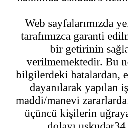
Web sayfalarımızda yer
tarafımızca garanti edil
bir getirinin sağ
verilmemektedir. Bu n
bilgilerdeki hatalardan, 
dayanılarak yapılan i
maddi/manevi zararlardan
üçüncü kişilerin uğraya
dolayı uskudar34