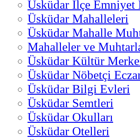
Üsküdar İlçe Emniyet
Üsküdar Mahalleleri
Üsküdar Mahalle Muht
Mahalleler ve Muhtarl
Üsküdar Kültür Merkez
Üsküdar Nöbetçi Ecza
Üsküdar Bilgi Evleri
Üsküdar Semtleri
Üsküdar Okulları
Üsküdar Otelleri