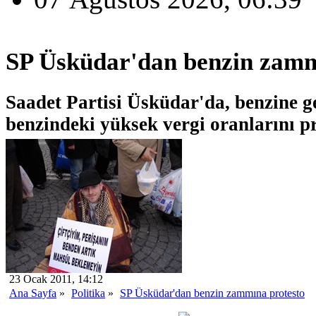
SP Üsküdar'dan benzin zamm
Saadet Partisi Üsküdar'da, benzine g
benzindeki yüksek vergi oranlarını pro
23 Ocak 2011, 14:12
Ana Sayfa
»
Politika
»
SP Üsküdar'dan benzin zammına protesto