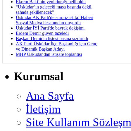
Ekrem Baki’nin yeni durağı belli oldu
“Üsküdar’ın geleceği masa başında değil,
sahada şekillenecek”
Üsküdar AK Parti'de sürpriz istifa! Haberi
Sosyal Medya hesabından duyurdu
Üsküdar İYİ Parti'de bayrak değişimi
Erdem Demir güven tazeledi
Başkan Demir'in listesi basına sızdırıldı
AK Parti Üsküdar İlçe Başkanlığı için Genç
ve Dinamik Başkan Adayı
MHP Üsküdar'dan istişare toplantısı
Kurumsal
Ana Sayfa
İletişim
Site Kullanım Sözleşm