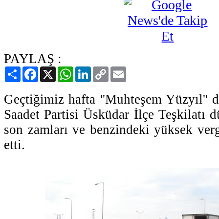
PAYLAŞ :
Paylaş
Facebook
X
WhatsApp
LinkedIn
Copy
Email
Link
Geçtiğimiz hafta ''Muhteşem Yüzyıl'' d
Saadet Partisi Üsküdar İlçe Teşkilatı 
son zamları ve benzindeki yüksek vergi
etti.