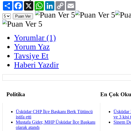
Paylaş
Facebook
X
WhatsApp
LinkedIn
Copy
Email
Link
Yorumlar (1)
Yorum Yaz
Tavsiye Et
Haberi Yazdir
Politika
En Çok Oku
Üsküdar CHP İlçe Başkanı Berk Tütüncü
Üsküdar 
istifa etti
ve 3 kişi 
Mustafa Gider, MHP Üsküdar İlçe Başkanı
Sinem De
olarak atandı