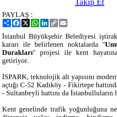
PAYLAŞ :
Paylaş
Facebook
X
WhatsApp
LinkedIn
Copy
Email
Link
İstanbul Büyükşehir Belediyesi işt
kararı ile belirlenen noktalarda ''
Umu
Durakları
'' projesi ile kent hayatın
getiriyor.
İSPARK, teknolojik alt yapısını modern
açtığı C-52 Kadıköy - Fikirtepe hattın
- Sultanbeyli hattını da İstanbulluların
Kent genelinde trafik yoğunluğuna ne