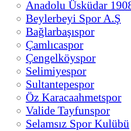
Anadolu Üsküdar 190
Beylerbeyi Spor A.Ş
Bağlarbaşıspor
Çamlıcaspor
Çengelköyspor
Selimiyespor
Sultantepespor
Öz Karacaahmetspor
Valide Tayfunspor
Selamsız Spor Kulübü