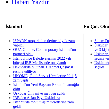
Haberi Yazdir
İstanbul
En Çok Oku
İSPARK otopark ücretlerine büyük zam
Sinem De
yapıldı
Üsküdar 
QUA Granite, Contemporary İstanbul'un
ve 3 kişi 
partneri oldu
Üsküdar B
İstanbul İlçe Belediyelerinin 2022 yılı
seçimi ya
bütçesi İBB Meclisi'nde onaylandı
Üsküdar'
Üsküdar'da bulunan 3. Ahmet Çeşmesi
seçildi
restore ediliyor
UKOME, Okul Servis Ücretlerine %11,5
zâm yaptı
İstanbul'un Yeni Başkanı Ekrem İmamoğlu
oldu
Üsküdar-Ümraniye metrosu açıldı
İBB'den Aslan Payı Üsküdar'a
İstanbul'da toplu ulaşım ücretlerine zam
geldi