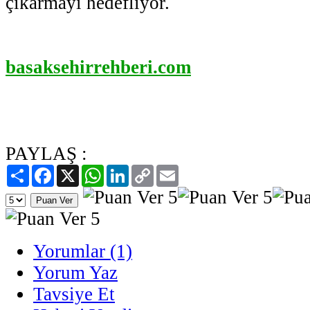
çıkarmayı hedefliyor.
basaksehirrehberi.com
PAYLAŞ :
Paylaş
Facebook
X
WhatsApp
LinkedIn
Copy
Email
Link
Yorumlar (1)
Yorum Yaz
Tavsiye Et